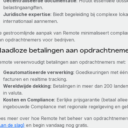
Gecentraliseerde documentatie
: Houdt essentiële dossi
belastingaangiften.
Juridische expertise
: Biedt begeleiding bij complexe lo
internationaal aannemen.
e gestroomlijnde aanpak van Remote minimaliseert complian
an opdrachtnemers voor bedrijven.
aadloze betalingen aan opdrachtnem
emote vereenvoudigt betalingen aan opdrachtnemers met:
Geautomatiseerde verwerking
: Goedkeuringen met één 
facturen en realtime tracking.
Wereldwijde dekking
: Betalingen in meer dan 200 landen
in valuta.
Kosten en Compliance
: Eerlijke prijsgarantie (betaal al
ingebouwde Compliance met regionale regelgeving en gel
ees meer over hoe Remote het beheer van opdrachtnemer
Aan de slag)
en begin vandaag nog gratis.