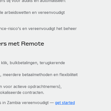
ers bij voor audits en automatiseert
kale arbeidswetten en vereenvoudigt
ce-risico's en vereenvoudigt het beheer
ers met Remote
klik, bulkbetalingen, terugkerende
, meerdere betaalmethoden en flexibiliteit
leen voor actieve opdrachtnemers),
okaliseerde contracten.
s in Zambia vereenvoudigt —
get started