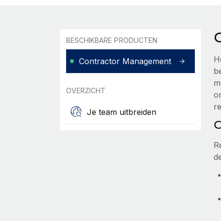
BESCHIKBARE PRODUCTEN
H
Contractor Management
b
m
OVERZICHT
o
re
Je team uitbreiden
C
R
d