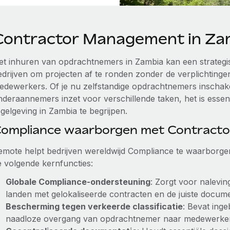
Contractor Management in Za
et inhuren van opdrachtnemers in Zambia kan een strategis
edrijven om projecten af te ronden zonder de verplichting
edewerkers. Of je nu zelfstandige opdrachtnemers inschake
nderaannemers inzet voor verschillende taken, het is essen
gelgeving in Zambia te begrijpen.
ompliance waarborgen met Contract
emote helpt bedrijven wereldwijd Compliance te waarborge
e volgende kernfuncties:
Globale Compliance-ondersteuning
: Zorgt voor nalevi
landen met gelokaliseerde contracten en de juiste docume
Bescherming tegen verkeerde classificatie
: Bevat ing
naadloze overgang van opdrachtnemer naar medewerker