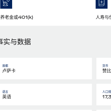
养老金或401(k)
人寿与
事实与数据
首都
货币
卢萨卡
赞
语言
人口
英语
17,