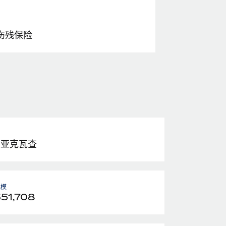
伤残保险
比亚克瓦查
规模
351,708