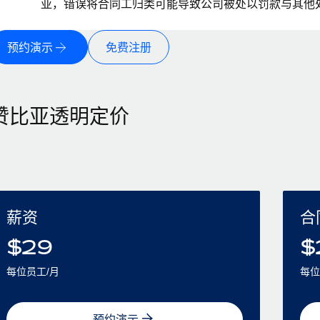
亚，错误将合同工归类可能导致公司被处以罚款与其他
预约演示
免费注册
赞比亚透明定价
薪资
合
$
29
$
每位员工/月
每位
预约演示