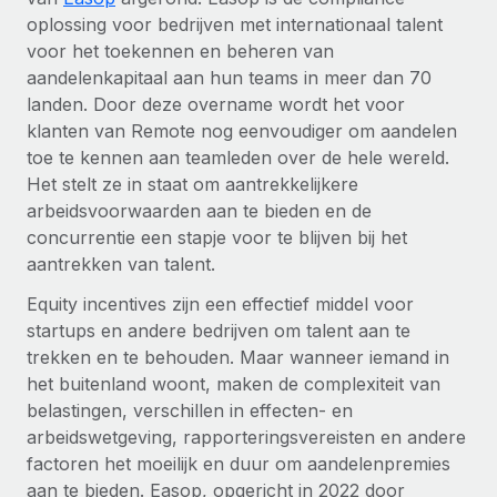
Ontdek hoe je met ons kunt samenwerken
DIENSTEN
oplossing voor bedrijven met internationaal talent
Inzicht in salaris en talent
Vraag een expert
voor het toekennen en beheren van
Remote Build
Binnenkort beschikbaar
Krijg hulp van global HR- en juridische experts
aandelenkapitaal aan hun teams in meer dan 70
Integraties en advies over AI-automatiseringen
Inzichtencentrum
landen. Door deze overname wordt het voor
Achtergrondonderzoek
klanten van Remote nog eenvoudiger om aandelen
Support
Vereenvoudig het screeningsproces van
CASESTUDY'S
toe te kennen aan teamleden over de hele wereld.
kandidaten
Alle bronnen bekijken
Het stelt ze in staat om aantrekkelijkere
Hoe AI-pionier Weaviate zijn team met 120%
arbeidsvoorwaarden aan te bieden en de
liet groeien met Remote
Compliance Watchtower
concurrentie een stapje voor te blijven bij het
Blijf compliance-risico's voor
BLOG
Weaviate in één oogopslag Weaviate bouwt open source,
aantrekken van talent.
AI-first infrastructuur. De missie van het...
Global Payroll
Apparaatbeheer
Equity incentives zijn een effectief middel voor
Lever en track wereldwijd IT-middelen
startups en andere bedrijven om talent aan te
Meer informatie
EOR en PEO
trekken en te behouden. Maar wanneer iemand in
Entiteiten oprichten
Contractor Management
het buitenland woont, maken de complexiteit van
Stel snel compliant entiteiten op
belastingen, verschillen in effecten- en
De strategische samenwerking tussen
Belastingen
Reverse Tech en Remote voor zzp- en payroll-
arbeidswetgeving, rapporteringsvereisten en andere
Mobiliteit en overplaatsing
beheer
factoren het moeilijk en duur om aandelenpremies
Naar de blog
Plaats werknemers moeiteloos over
aan te bieden. Easop, opgericht in 2022 door
Reverse Tech in een oogopslag Reverse Tech, een start-