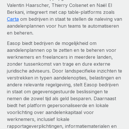
Valentin Haarscher, Thierry Colsenet en Naël El
up op het gebied van gezondheid en welzijn,...
Secundaire arbeidsvoorwaarden
Berkani, integreert met cap table-platforms zoals
BLOG
Eenvoudig secundaire arbeidsvoorwaarden
Meer informatie
Carta
om bedrijven in staat te stellen de naleving van
beheren
aandelenplannen voor hun teams te automatiseren
Productupdates van Remote: Gusto- en Xero-
integraties en Contractor Management Plus
en beheren.
Het blijft de missie van Remote om alle soorten bedrijven
Easop biedt bedrijven de mogelijkheid om
te helpen bij het aannemen, beheren en...
aandelenplannen op te zetten en te beheren voor
werknemers en freelancers in meerdere landen,
Meer informatie
zonder tussenkomst van trage en dure externe
juridische adviseurs. Door landspecifieke inzichten te
verstrekken in typen aandelenopties, belastingen en
Hoe Phiture 55 werknemers in 19 landen
andere relevante regelgeving, stelt Easop bedrijven
beheert met Remote
in staat om gegevensgestuurde beslissingen te
Phiture, een toonaangevende leider in de wereldwijde
nemen die zowel tijd als geld besparen. Daarnaast
mobiele groeiadviessector, zet zich sinds 2016...
biedt het platform gepersonaliseerde en lokale
voorlichting over aandelenkapitaal voor
Meer informatie
werknemers, inclusief lokale
rapportageverplichtingen, informatiematerialen en