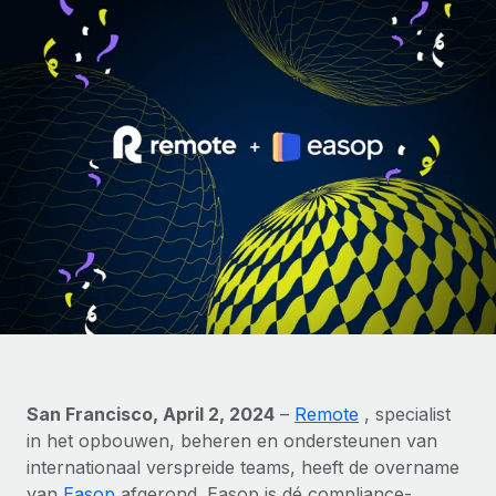
Zzp'ers internationaal onboarden en beheren
Betalingscalculator voor zzp'ers
Inloggen
Nederlands
Ontdek valuta-opties en betaalsnelheden voor
PEO
GROEIFASE
internationale zzp'ers
Ingewikkelde HR-taken eenvoudig uitbesteden
Français
Start-ups
Flexibele global HR en payroll solutions voor groeiende
LEREN MET REMOTE
Deutsch
bedrijven
INFRASTRUCTUUR
Onderzoek en gidsen
Remote Embedded
Mid-market
Español
HR naadloos in workflows integreren
Casestudy's
Teams uitbreiden met HR solutions op maat
Italiano
Platform
HR-woordenlijst
Enterprise
Ingebouwde essentiële HR-functies voor je team
Global HR voor grote bedrijven
Português (Portugal)
Checklists en templates
Verbinden
Nieuw
Bibliotheek met functiebeschrijvingen
日本語
AI-tools koppelen aan Remote met onze MCP
WERK MET ONS SAMEN
Strategische technologiepartners
Webinars
Integraties
San Francisco, April 2, 2024
–
Remote
, specialist
한국어
Integreer global HR flexibel in je platform
Processen stroomlijnen met essentiële zakelijke tools
in het opbouwen, beheren en ondersteunen van
Evenementen
internationaal verspreide teams, heeft de overname
中文（简体）
Een partner worden
van
Easop
afgerond. Easop is dé compliance-
Newsroom