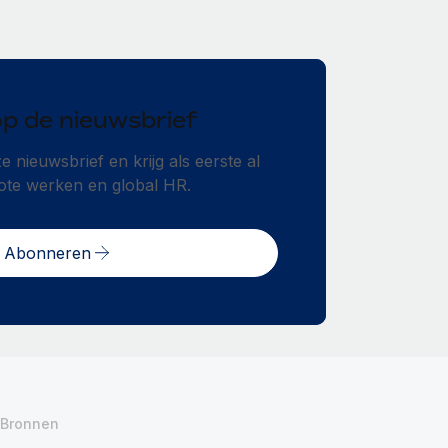
op de nieuwsbrief
 nieuwsbrief en krijg als eerste al
ote werken en global HR.
Abonneren
Bronnen