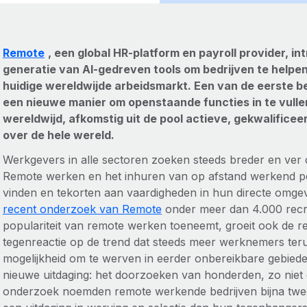
Remote
, een global HR-platform en payroll provider, i
generatie van AI-gedreven tools om bedrijven te helpen
huidige wereldwijde arbeidsmarkt. Een van de eerste be
een nieuwe manier om openstaande functies in te vulle
wereldwijd, afkomstig uit de pool actieve, gekwalifi
over de hele wereld.
Werkgevers in alle sectoren zoeken steeds breder en ver 
Remote werken en het inhuren van op afstand werkend pe
vinden en tekorten aan vaardigheden in hun directe omgev
recent onderzoek van Remote
onder meer dan 4.000 recrui
populariteit van remote werken toeneemt, groeit ook de 
tegenreactie op de trend dat steeds meer werknemers te
mogelijkheid om te werven in eerder onbereikbare gebiede
nieuwe uitdaging: het doorzoeken van honderden, zo niet 
onderzoek noemden remote werkende bedrijven bijna twe