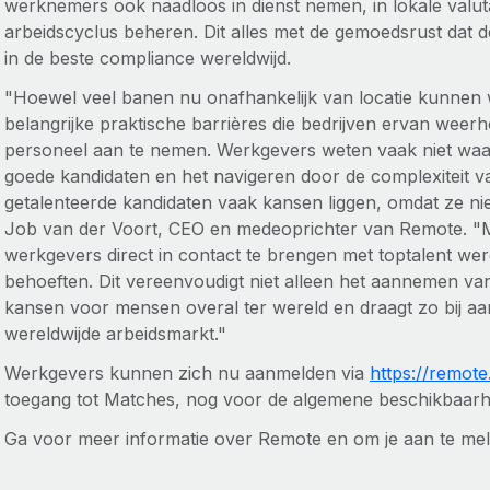
werknemers ook naadloos in dienst nemen, in lokale valu
arbeidscyclus beheren. Dit alles met de gemoedsrust dat d
in de beste compliance wereldwijd.
"Hoewel veel banen nu onafhankelijk van locatie kunnen 
belangrijke praktische barrières die bedrijven ervan weer
personeel aan te nemen. Werkgevers weten vaak niet waa
goede kandidaten en het navigeren door de complexiteit van
getalenteerde kandidaten vaak kansen liggen, omdat ze niet z
Job van der Voort, CEO en medeoprichter van Remote. "M
werkgevers direct in contact te brengen met toptalent were
behoeften. Dit vereenvoudigt niet alleen het aannemen v
kansen voor mensen overal ter wereld en draagt zo bij aa
wereldwijde arbeidsmarkt."
Werkgevers kunnen zich nu aanmelden via
https://remote
toegang tot Matches, nog voor de algemene beschikbaarh
Ga voor meer informatie over Remote en om je aan te me