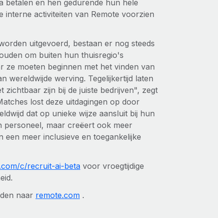
ta betalen en hen gedurende hun hele
e interne activiteiten van Remote voorzien
worden uitgevoerd, bestaan er nog steeds
houden om buiten hun thuisregio's
r ze moeten beginnen met het vinden van
 wereldwijde werving. Tegelijkertijd laten
ichtbaar zijn bij de juiste bedrijven", zegt
atches lost deze uitdagingen op door
ldwijd dat op unieke wijze aansluit bij hun
an personeel, maar creëert ook meer
n een meer inclusieve en toegankelijke
.com/c/recruit-ai-beta
voor vroegtijdige
eid.
lden naar
remote.com
.