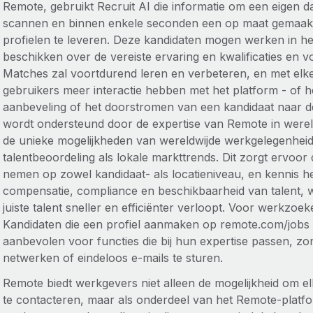
Remote, gebruikt Recruit AI die informatie om een eigen 
scannen en binnen enkele seconden een op maat gemaakt
profielen te leveren. Deze kandidaten mogen werken in 
beschikken over de vereiste ervaring en kwalificaties en 
Matches zal voortdurend leren en verbeteren, en met elk
gebruikers meer interactie hebben met het platform - of 
aanbeveling of het doorstromen van een kandidaat naar d
wordt ondersteund door de expertise van Remote in werel
de unieke mogelijkheden van wereldwijde werkgelegenheid
talentbeoordeling als lokale markttrends. Dit zorgt ervoor
nemen op zowel kandidaat- als locatieniveau, en kennis 
compensatie, compliance en beschikbaarheid van talent,
juiste talent sneller en efficiënter verloopt. Voor werkzoe
Kandidaten die een profiel aanmaken op remote.com/job
aanbevolen voor functies die bij hun expertise passen, z
netwerken of eindeloos e-mails te sturen.
Remote biedt werkgevers niet alleen de mogelijkheid om e
te contacteren, maar als onderdeel van het Remote-pla