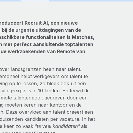
ntroduceert Recruit AI, een nieuwe
 bij de urgente uitdagingen van de
schikbare functionaliteiten is Matches,
n met perfect aansluitende toptalenten
ceerde werkzoekenden van Remote van
over landsgrenzen heen naar talent.
rsoneel helpt werkgevers om talent te
ing op te lossen, zo bleek ook uit een
ting-experts in 10 landen. En terwijl de
remote talentenpool, gedreven door een
rug moeten keren naar kantoor en de
n. Deze overvloed aan talent creëert een
duizenden kandidaten per vacature. In het
e keer zo vaak
"te veel kandidaten"
als