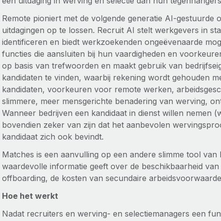
een uitdaging in werving en selectie dan hun tegenhange
Remote pioniert met de volgende generatie AI-gestuurde
uitdagingen op te lossen. Recruit AI stelt werkgevers in sta
identificeren en biedt werkzoekenden ongeëvenaarde mog
functies die aansluiten bij hun vaardigheden en voorkeur
op basis van trefwoorden en maakt gebruik van bedrijfse
kandidaten te vinden, waarbij rekening wordt gehouden met
kandidaten, voorkeuren voor remote werken, arbeidsgesch
slimmere, meer mensgerichte benadering van werving, on
Wanneer bedrijven een kandidaat in dienst willen nemen (
bovendien zeker van zijn dat het aanbevolen wervingsproc
kandidaat zich ook bevindt.
Matches is een aanvulling op een andere slimme tool van R
waardevolle informatie geeft over de beschikbaarheid van
offboarding, de kosten van secundaire arbeidsvoorwaard
Hoe het werkt
Nadat recruiters en werving- en selectiemanagers een fun