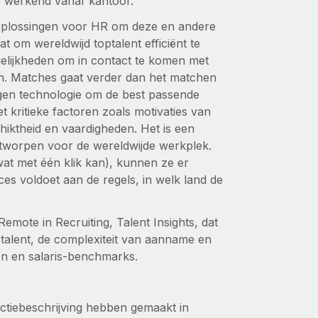
rs werkend vanaf kantoor.
 oplossingen voor HR om deze en andere
at om wereldwijd toptalent efficiënt te
elijkheden om in contact te komen met
en. Matches gaat verder dan het matchen
igen technologie om de best passende
 kritieke factoren zoals motivaties van
iktheid en vaardigheden. Het is een
tworpen voor de wereldwijde werkplek.
wat met één klik kan), kunnen ze er
es voldoet aan de regels, in welk land de
emote in Recruiting, Talent Insights, dat
 talent, de complexiteit van aanname en
en en salaris-benchmarks.
ctiebeschrijving hebben gemaakt in