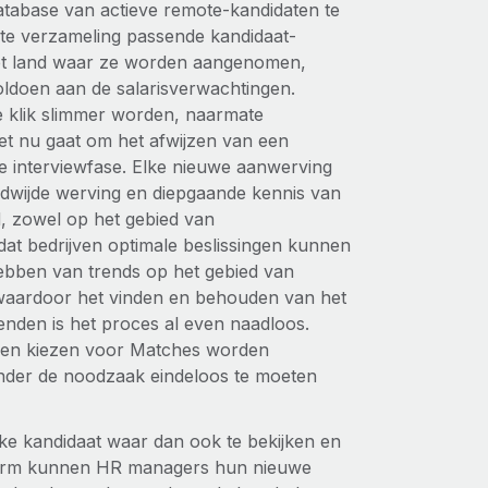
database van actieve remote-kandidaten te
e verzameling passende kandidaat-
het land waar ze worden aangenomen,
voldoen aan de salarisverwachtingen.
e klik slimmer worden, naarmate
het nu gaat om het afwijzen van een
e interviewfase. Elke nieuwe aanwerving
dwijde werving en diepgaande kennis van
, zowel op het gebied van
 dat bedrijven optimale beslissingen kunnen
hebben van trends op het gebied van
 waardoor het vinden en behouden van het
kenden is het proces al even naadloos.
s en kiezen voor Matches worden
onder de noodzaak eindeloos te moeten
lke kandidaat waar dan ook te bekijken en
tform kunnen HR managers hun nieuwe