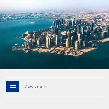
Parceiros tecnológicos estratégicos
Français
Integre os RH globais na sua plataforma de forma
SERVICES
flexível
Deutsch
Perguntar a um especialista
Obtenha apoio especializado em RH e
Español
CASE STUDIES
conformidade globais
Italiano
Português (Portugal)
日本語
한국어
Visão geral
中文（简体）