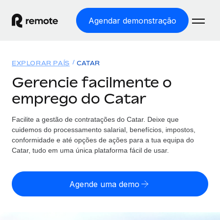
Agendar demonstração
Início
EXPLORAR PAÍS
CATAR
Produtos
Gerencie facilmente o
emprego do Catar
Soluções
EMPREGO GLOBAL
Processamento Salarial
Facilite a gestão de contratações
do
Catar. Deixe que
Preçário
COBERTURA GLOBAL
Processamento salarial fácil e em conformidade
cuidemos do processamento salarial, benefícios, impostos,
Explorador de países
conformidade e até opções de ações para a tua equipa
do
Employer of Record
Catar, tudo em uma única plataforma fácil de usar.
Encontra apoio para emprego global por país
Expanda globalmente sem custos de constituição de
Português (Portugal)
Comparar a Remote
entidades
Agende uma demo
Veja como nos comparamos com os outros
English
Contractor Management
Integra e gere trabalhadores independentes
Início de sessão
Nederlands
TORNE-SE NOSSO PARCEIRO
globalmente