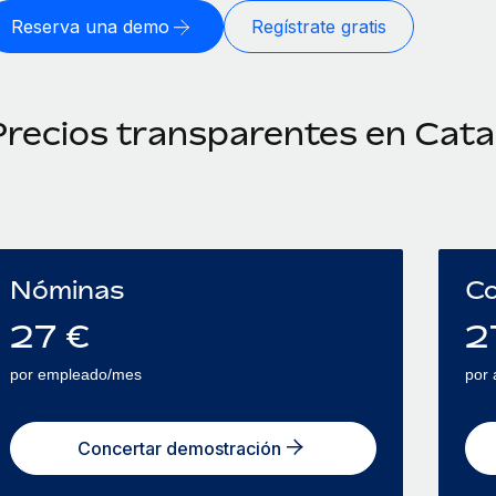
Reserva una demo
Regístrate gratis
Precios transparentes en Cata
Nóminas
Co
27
€
2
por empleado/mes
por
Concertar demostración