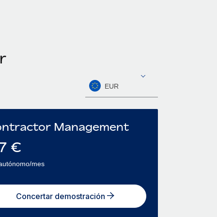
r
EUR
ntractor Management
7
€
 autónomo/mes
Concertar demostración