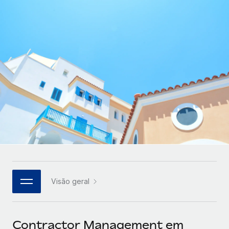
Parceiros tecnológicos estratégicos
Français
Integre os RH globais na sua plataforma de forma
SERVICES
flexível
Deutsch
Perguntar a um especialista
Obtenha apoio especializado em RH e
Español
CASE STUDIES
conformidade globais
Italiano
Português (Portugal)
日本語
한국어
Visão geral
中文（简体）
Contractor Management em