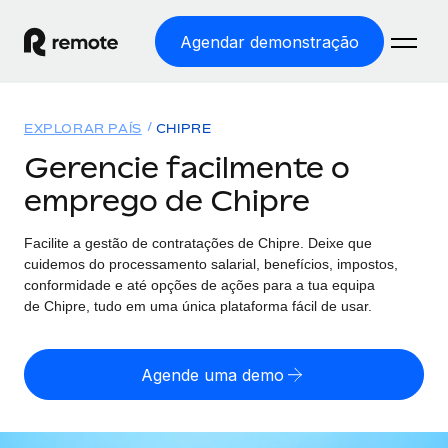
Agendar demonstração
Início
EXPLORAR PAÍS
CHIPRE
Produtos
Gerencie facilmente o
emprego de Chipre
Soluções
EMPREGO GLOBAL
Processamento Salarial
Facilite a gestão de contratações
de
Chipre. Deixe que
Preçário
COBERTURA GLOBAL
Processamento salarial fácil e em conformidade
cuidemos do processamento salarial, benefícios, impostos,
Explorador de países
conformidade e até opções de ações para a tua equipa
Employer of Record
de
Chipre, tudo em uma única plataforma fácil de usar.
Encontra apoio para emprego global por país
Expanda globalmente sem custos de constituição de
Português (Portugal)
Comparar a Remote
entidades
Agende uma demo
Veja como nos comparamos com os outros
English
Contractor Management
Integra e gere trabalhadores independentes
Início de sessão
Nederlands
TORNE-SE NOSSO PARCEIRO
globalmente