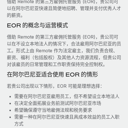
借助 Remote 的第三方雇佣托管服务 (EOR)，贵公司可
服务
薪金与人才洞察
Remote Build
即将推出
以在阿尔巴尼亚快速且简便地招聘、管理并支付优秀人才
咨询专家
集成与人工智能自动化咨询
的薪资。
洞察中心
获得全球人力资源与合规方面的专家帮助
EOR 的概念与运营模式
获得支持
背景调查
案例研究
借助 Remote 的第三方雇佣托管服务 (EOR)，贵公司可
简化候选人筛选流程
查看全部资源
以在不设立本地法人的情况下，合法雇用阿尔巴尼亚的员
工。形式上由 Remote 作为法定雇主，我们负责合规、
合规守望台
薪资、福利（包括股权）及其他人力资源流程，但贵公司
防范合规风险
博客
对该雇员的日常管理和工作职责保持完全控制权。
设备管理
Why owned entities are key to maintaining
在阿尔巴尼亚适合使用 EOR 的情形
EOR compliance
在全球范围内配置和跟踪 IT 设备
若贵公司出现以下情形，EOR 可能是理想选择：
As the global workforce continues to expand in response
实体设立
to the demands of today’s labor market, the...
需要在阿尔巴尼亚雇用员工，但不希望设立本地法人
快速建立合规实体
在决定全面拓展业务前测试阿尔巴尼亚市场
了解更多
希望确保遵守当地雇佣法规和税务要求
人员调配与搬迁
需要一种在阿尔巴尼亚快速且具成本效益的员工入职
轻松搬迁员工
方式
What a Workday global payroll implementation