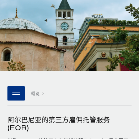
全球合同工入职与管理
合同工薪酬结算计算器
登录
Nederlands
探索全球合同工的结算货币选项与结算速度
PEO
成长阶段
外包复杂雇佣任务
Français
初创企业
通过 REMOTE 学习
为成长型企业量身打造的全球敏捷型人力资源与薪资解决方案
Deutsch
研究与指引
基础设施
中型市场
Remote Embedded
案例研究
通过定制化人力资源解决方案扩展团队
Español
将人力资源无缝融入工作流程
人力资源术语表
企业
Italiano
平台
面向大型企业的全球化人力资源服务
核对表和模板
团队的内置核心人力资源功能
Português (Portugal)
职位描述库
连接
概览
新的
与我们携手合作
日本語
使用我们的 MCP 将任何人工智能工具与 Remote 平台相连
战略技术合作伙伴
网络研讨会
集成
灵活地将全球人力资源嵌入您的平台
한국어
阿尔巴尼亚的第三方雇佣托管服务
活动
借助核心业务工具简化流程
成为合作伙伴
(EOR)
中文（简体）
新闻室
与我们共探合作机遇