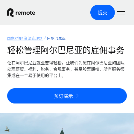
提交
首页
国家/地区资源管理器
阿尔巴尼亚
产品
轻松管理阿尔巴尼亚的雇佣事务
解决方案
全球招聘
让在阿尔巴尼亚就业变得轻松。让我们为您在阿尔巴尼亚的团队
处理薪资、福利、税务、合规事务，甚至股票期权，所有服务都
全球薪资管理
资源
集成在一个易于使用的平台上。
覆盖全球
轻松运行合规薪资
国家/地区资源管理器
定价
工具与计算器
第三方雇佣托管服务
按国家/地区查找全球雇佣支持
预订演示
零实体成本实现全球扩张
误分类风险计算工具
美国各州浏览器
按国家/地区检查员工误分类风险
第三方合同工托管服务
简化美国各州的招聘
中文（简体）
全球合规聘用合同工
员工成本计算器
Remote 无惧对比
计算任何国家的员工总成本
合同工管理
English
了解我们的竞争优势