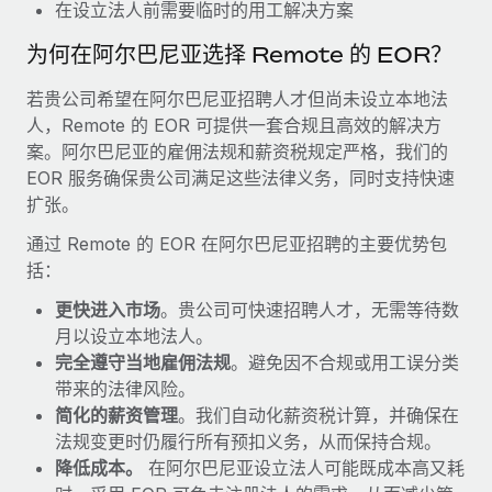
福利
在设立法人前需要临时的用工解决方案
actually looks like
轻松管理员工福利
Most teams hear "payroll implementation" and picture a
为何在阿尔巴尼亚选择 Remote 的 EOR？
six-month project with a dedicated team....
若贵公司希望在阿尔巴尼亚招聘人才但尚未设立本地法
了解更多
人，Remote 的 EOR 可提供一套合规且高效的解决方
案。阿尔巴尼亚的雇佣法规和薪资税规定严格，我们的
EOR 服务确保贵公司满足这些法律义务，同时支持快速
扩张。
通过 Remote 的 EOR 在阿尔巴尼亚招聘的主要优势包
括：
更快进入市场
。贵公司可快速招聘人才，无需等待数
月以设立本地法人。
完全遵守当地雇佣法规
。避免因不合规或用工误分类
带来的法律风险。
简化的薪资管理
。我们自动化薪资税计算，并确保在
法规变更时仍履行所有预扣义务，从而保持合规。
降低成本。
在阿尔巴尼亚设立法人可能既成本高又耗