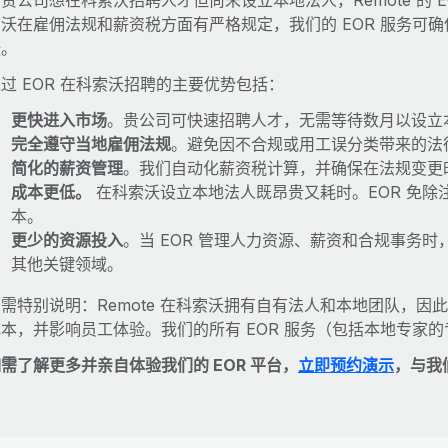
贵公司想在科索沃招聘人才但尚未设立本地法人，Remote 的 
索沃在雇佣法规和薪资税方面有严格规定，我们的 EOR 服务可
张。
过 EOR 在科索沃招聘的主要优势包括：
更快进入市场
。贵公司可快速招聘人才，无需等待数月以设立
完全遵守当地雇佣法规
。避免因不合规或用工误分类带来的法
简化的薪资管理
。我们自动化薪资税计算，并确保在法规变更
成本更低。
在科索沃设立本地法人既昂贵又耗时。EOR 免除
本。
更少的资源投入
。当 EOR 管理人力资源、薪资和合规事务
其他关键领域。
需特别说明：Remote 在科索沃拥有自有法人和本地团队，
成本，并影响员工体验。我们的所有 EOR 服务（包括本地专家
需了解更多并亲自体验我们的 EOR 平台，
立即预约演示
，与我