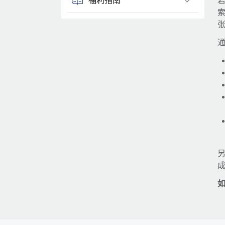
若
通
另
如