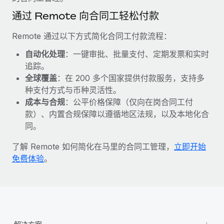
福利
actually looks like
通过 Remote 向合同工轻松付款
轻松管理员工福利
了解更多
Most teams hear "payroll implementation" and picture a
six-month project with a dedicated team....
Remote 通过以下方式简化合同工付款流程：
了解更多
自动化处理
：一键审批、批量支付、定期发票和实时
追踪。
全球覆盖
：在 200 多个国家提供付款服务，支持多
种支付方式与币种灵活性。
成本与合规
：公平价格保障（仅向在岗合同工付
款）、内置合规保障以遵循地区法规，以及本地化合
同。
了解 Remote 如何简化在马里的合同工管理，
立即开始
免费体验
。