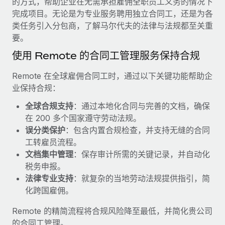
的方式，帮助企业在无需承担雇佣全职员工义务的情况下
服务
薪金与人才洞察
Remote Build
即将推出
完成项目。无论是为专业服务聘用独立合同工，还是为各
咨询专家
集成与人工智能自动化咨询
类任务引入分包商，了解马尔代夫的法律与法规都至关重
洞察中心
获得全球人力资源与合规方面的专家帮助
要。
获得支持
使用 Remote 的合同工管理服务保持合规
背景调查
案例研究
简化候选人筛选流程
查看全部资源
Remote 在全球雇佣合同工时，通过以下关键功能帮助企
Cultivating a Thriving Remote-First Culture in
业保持合规：
Partnership with Remote
合规守望台
防范合规风险
博客
全球合规支持
：通过本地化合同与完善的文档，确保
At a glance Discover the evolution of TheyDo, a pioneering
在 200 多个国家遵守劳动法规。
journey management platform that has...
设备管理
Why owned entities are key to maintaining
误分类保护
：包含内置合规检查，并支持无缝的合同
EOR compliance
在全球范围内配置和跟踪 IT 设备
了解更多
工转雇员流程。
文档集中管理
：保存审计所需的关键记录，并自动化
As the global workforce continues to expand in response
实体设立
税务申报。
to the demands of today’s labor market, the...
快速建立合规实体
Reverse Tech's strategic partnership with
法律专业支持
：就复杂的当地劳动法规提供指引，简
Remote for contractor management and
了解更多
化跨国雇佣。
人员调配与搬迁
payroll
轻松搬迁员工
Reverse Tech at a glance Health and wellness startup,
Remote 的精简流程将合规风险降至最低，并简化贵公司
What a Workday global payroll implementation
Reverse Tech, partnered with Remote to manage...
的合同工管理。