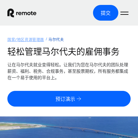
提交
首页
国家/地区资源管理器
马尔代夫
产品
轻松管理马尔代夫的雇佣事务
解决方案
全球招聘
让在马尔代夫就业变得轻松。让我们为您在马尔代夫的团队处理
薪资、福利、税务、合规事务，甚至股票期权，所有服务都集成
全球薪资管理
资源
在一个易于使用的平台上。
覆盖全球
轻松运行合规薪资
国家/地区资源管理器
定价
工具与计算器
第三方雇佣托管服务
按国家/地区查找全球雇佣支持
预订演示
零实体成本实现全球扩张
误分类风险计算工具
美国各州浏览器
按国家/地区检查员工误分类风险
第三方合同工托管服务
简化美国各州的招聘
中文（简体）
全球合规聘用合同工
员工成本计算器
Remote 无惧对比
计算任何国家的员工总成本
合同工管理
English
了解我们的竞争优势