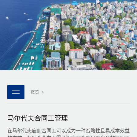
全球合同工入职与管理
合同工薪酬结算计算器
登录
Nederlands
探索全球合同工的结算货币选项与结算速度
PEO
成长阶段
外包复杂雇佣任务
Français
初创企业
通过 REMOTE 学习
为成长型企业量身打造的全球敏捷型人力资源与薪资解决方案
Deutsch
研究与指引
基础设施
中型市场
Remote Embedded
案例研究
通过定制化人力资源解决方案扩展团队
Español
将人力资源无缝融入工作流程
人力资源术语表
企业
Italiano
平台
面向大型企业的全球化人力资源服务
核对表和模板
团队的内置核心人力资源功能
Português (Portugal)
职位描述库
连接
概览
新的
与我们携手合作
日本語
使用我们的 MCP 将任何人工智能工具与 Remote 平台相连
战略技术合作伙伴
网络研讨会
集成
灵活地将全球人力资源嵌入您的平台
한국어
马尔代夫合同工管理
活动
借助核心业务工具简化流程
成为合作伙伴
中文（简体）
新闻室
在马尔代夫雇佣合同工可以成为一种战略性且具成本效益
与我们共探合作机遇