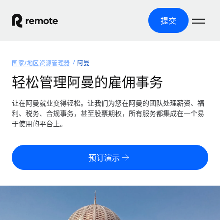
提交
首页
国家/地区资源管理器
阿曼
产品
轻松管理阿曼的雇佣事务
解决方案
全球招聘
让在阿曼就业变得轻松。让我们为您在阿曼的团队处理薪资、福
利、税务、合规事务，甚至股票期权，所有服务都集成在一个易
全球薪资管理
资源
于使用的平台上。
覆盖全球
轻松运行合规薪资
国家/地区资源管理器
定价
工具与计算器
第三方雇佣托管服务
按国家/地区查找全球雇佣支持
预订演示
零实体成本实现全球扩张
误分类风险计算工具
美国各州浏览器
按国家/地区检查员工误分类风险
第三方合同工托管服务
简化美国各州的招聘
中文（简体）
全球合规聘用合同工
员工成本计算器
Remote 无惧对比
计算任何国家的员工总成本
合同工管理
English
了解我们的竞争优势