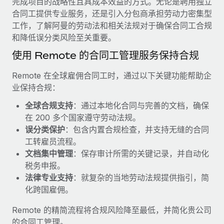
完成项目的战略性且具成本效益的方式。无论是聘用独立
服务
薪金与人才洞察
Remote Build
即将推出
合同工提供专业服务，还是引入分包商承担劳动力密集型
咨询专家
集成与人工智能自动化咨询
工作，了解阿曼的劳动法和相关法规对于确保合同工合规
洞察中心
获得全球人力资源与合规方面的专家帮助
和降低误分类风险至关重要。
获得支持
使用 Remote 的合同工管理服务保持合规
背景调查
案例研究
简化候选人筛选流程
查看全部资源
Remote 在全球雇佣合同工时，通过以下关键功能帮助企
Cultivating a Thriving Remote-First Culture in
业保持合规：
Partnership with Remote
合规守望台
防范合规风险
博客
全球合规支持
：通过本地化合同与完善的文档，确保
At a glance Discover the evolution of TheyDo, a pioneering
在 200 多个国家遵守劳动法规。
journey management platform that has...
设备管理
Why owned entities are key to maintaining
误分类保护
：包含内置合规检查，并支持无缝的合同
EOR compliance
在全球范围内配置和跟踪 IT 设备
了解更多
工转雇员流程。
文档集中管理
：保存审计所需的关键记录，并自动化
As the global workforce continues to expand in response
实体设立
税务申报。
to the demands of today’s labor market, the...
快速建立合规实体
Reverse Tech's strategic partnership with
法律专业支持
：就复杂的当地劳动法规提供指引，简
Remote for contractor management and
了解更多
化跨国雇佣。
人员调配与搬迁
payroll
轻松搬迁员工
Reverse Tech at a glance Health and wellness startup,
Remote 的精简流程将合规风险降至最低，并简化贵公司
What a Workday global payroll implementation
Reverse Tech, partnered with Remote to manage...
的合同工管理。