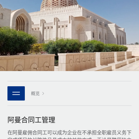
全球合同工入职与管理
合同工薪酬结算计算器
登录
Nederlands
探索全球合同工的结算货币选项与结算速度
PEO
成长阶段
外包复杂雇佣任务
Français
初创企业
通过 REMOTE 学习
为成长型企业量身打造的全球敏捷型人力资源与薪资解决方案
Deutsch
研究与指引
基础设施
中型市场
Remote Embedded
案例研究
通过定制化人力资源解决方案扩展团队
Español
将人力资源无缝融入工作流程
人力资源术语表
企业
Italiano
平台
面向大型企业的全球化人力资源服务
核对表和模板
团队的内置核心人力资源功能
Português (Portugal)
职位描述库
连接
概览
新的
与我们携手合作
日本語
使用我们的 MCP 将任何人工智能工具与 Remote 平台相连
战略技术合作伙伴
网络研讨会
集成
灵活地将全球人力资源嵌入您的平台
한국어
阿曼合同工管理
活动
借助核心业务工具简化流程
成为合作伙伴
中文（简体）
新闻室
在阿曼雇佣合同工可以成为企业在不承担全职雇员义务下
与我们共探合作机遇