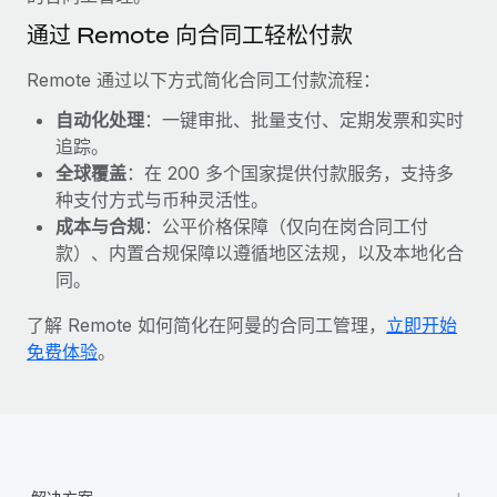
福利
actually looks like
通过 Remote 向合同工轻松付款
轻松管理员工福利
了解更多
Most teams hear "payroll implementation" and picture a
six-month project with a dedicated team....
Remote 通过以下方式简化合同工付款流程：
了解更多
自动化处理
：一键审批、批量支付、定期发票和实时
追踪。
全球覆盖
：在 200 多个国家提供付款服务，支持多
种支付方式与币种灵活性。
成本与合规
：公平价格保障（仅向在岗合同工付
款）、内置合规保障以遵循地区法规，以及本地化合
同。
了解 Remote 如何简化在阿曼的合同工管理，
立即开始
免费体验
。