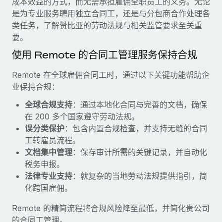
成本效益的方式，而无需承担雇佣全职员工的义务。无论
服务
薪金与人才洞察
Remote Build
即将推出
是为专业服务聘用独立合同工，还是与分包商合作处理各
咨询专家
集成与人工智能自动化咨询
类任务，了解赞比亚的劳动法规与相关监管要求至关重
洞察中心
获得全球人力资源与合规方面的专家帮助
要。
获得支持
使用 Remote 的合同工管理服务保持合规
背景调查
案例研究
简化候选人筛选流程
查看全部资源
Remote 在全球雇佣合同工时，通过以下关键功能帮助企
业保持合规：
合规守望台
防范合规风险
博客
全球合规支持
：通过本地化合同与完善的文档，确保
在 200 多个国家遵守劳动法规。
设备管理
Why owned entities are key to maintaining
误分类保护
：包含内置合规检查，并支持无缝的合同
EOR compliance
在全球范围内配置和跟踪 IT 设备
工转雇员流程。
文档集中管理
：保存审计所需的关键记录，并自动化
As the global workforce continues to expand in response
实体设立
税务申报。
to the demands of today’s labor market, the...
快速建立合规实体
法律专业支持
：就复杂的当地劳动法规提供指引，简
了解更多
化跨国雇佣。
人员调配与搬迁
轻松搬迁员工
Remote 的精简流程将合规风险降至最低，并简化贵公司
What a Workday global payroll implementation
的合同工管理。