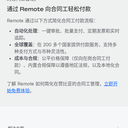
福利
actually looks like
通过 Remote 向合同工轻松付款
轻松管理员工福利
Most teams hear "payroll implementation" and picture a
six-month project with a dedicated team....
Remote 通过以下方式简化合同工付款流程：
了解更多
自动化处理
：一键审批、批量支付、定期发票和实时
追踪。
全球覆盖
：在 200 多个国家提供付款服务，支持多
种支付方式与币种灵活性。
成本与合规
：公平价格保障（仅向在岗合同工付
款）、内置合规保障以遵循地区法规，以及本地化合
同。
了解 Remote 如何简化在赞比亚的合同工管理，
立即开
始免费体验
。