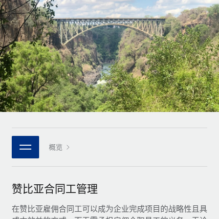
全球合同工入职与管理
合同工薪酬结算计算器
登录
Nederlands
探索全球合同工的结算货币选项与结算速度
PEO
成长阶段
外包复杂雇佣任务
Français
初创企业
通过 REMOTE 学习
为成长型企业量身打造的全球敏捷型人力资源与薪资解决方案
Deutsch
研究与指引
基础设施
中型市场
Remote Embedded
案例研究
通过定制化人力资源解决方案扩展团队
Español
将人力资源无缝融入工作流程
人力资源术语表
企业
Italiano
平台
面向大型企业的全球化人力资源服务
核对表和模板
团队的内置核心人力资源功能
Português (Portugal)
职位描述库
连接
概览
新的
与我们携手合作
日本語
使用我们的 MCP 将任何人工智能工具与 Remote 平台相连
战略技术合作伙伴
网络研讨会
集成
灵活地将全球人力资源嵌入您的平台
한국어
赞比亚合同工管理
活动
借助核心业务工具简化流程
成为合作伙伴
中文（简体）
新闻室
在赞比亚雇佣合同工可以成为企业完成项目的战略性且具
与我们共探合作机遇