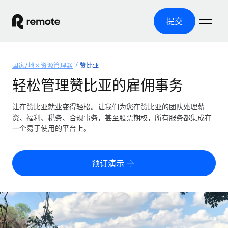
提交
首页
国家/地区资源管理器
赞比亚
产品
轻松管理赞比亚的雇佣事务
解决方案
全球招聘
让在赞比亚就业变得轻松。让我们为您在赞比亚的团队处理薪
资、福利、税务、合规事务，甚至股票期权，所有服务都集成在
全球薪资管理
资源
一个易于使用的平台上。
覆盖全球
轻松运行合规薪资
国家/地区资源管理器
定价
工具与计算器
第三方雇佣托管服务
按国家/地区查找全球雇佣支持
预订演示
零实体成本实现全球扩张
误分类风险计算工具
美国各州浏览器
按国家/地区检查员工误分类风险
第三方合同工托管服务
简化美国各州的招聘
中文（简体）
全球合规聘用合同工
员工成本计算器
Remote 无惧对比
计算任何国家的员工总成本
合同工管理
English
了解我们的竞争优势