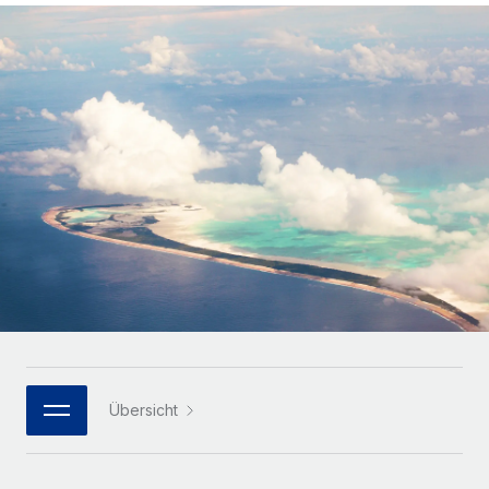
Globales Onboarding und Verwalten von
Gesamtbeschäftigungskosten
Anmelden
Freelancer:innen
Nederlands
WACHSTUMSPHASE
Honorarzahlungen berechnen
PEO
Français
Informationen zu möglichen Währungen und
Startups
Auslagern von komplexen HR-Aufgaben
Abwicklungsfristen für globale Freelancer:innen
Agile HR- und Payroll-Lösungen für wachsende
Deutsch
Unternehmen
INFRASTRUKTUR
LERNEN MIT REMOTE
Mittelstand
Español
Remote Embedded
Maßgeschneiderte HR-Lösungen, um Teams zu
Forschung und Leitfäden
Nahtlose Integration der HR in bestehende Abläufe
vergrößern
Italiano
Fallstudien
Plattform
Enterprise
Português (Portugal)
Integrierte HR-Kernfunktionen für dein Team
HR-Glossar
Globale HR für Konzerne und Großunternehmen
Verknüpfen
Neu
日本語
Checklisten und Vorlagen
Verknüpfung beliebiger KI-Tools mit Remote über unser
PARTNER WERDEN
Bibliothek für Stellenbeschreibungen
한국어
MCP
Übersicht
Strategische Technologiepartner
Webinare
Integrationen
Flexible Einbettung von Global-HR-Funktionen in deine
中文（简体）
Plattform
Prozessoptimierung mit unverzichtbaren Business-