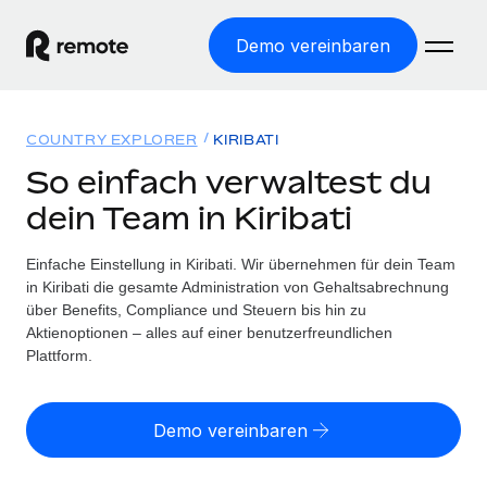
Demo vereinbaren
Startseite
COUNTRY EXPLORER
KIRIBATI
Produkte
So einfach verwaltest du
dein Team in Kiribati
Lösungen
WELTWEITE BESCHÄFTIGUNG
Globale Payroll
Einfache Einstellung in Kiribati. Wir übernehmen für dein Team
Ressourcen
WELTWEITE ABDECKUNG
Einfache, rechtssicher Payroll
in Kiribati die gesamte Administration von Gehaltsabrechnung
Country Explorer
über Benefits, Compliance und Steuern bis hin zu
Preise
TOOLS UND RECHNER
Employer of Record
Aktienoptionen – alles auf einer benutzerfreundlichen
Länderspezifische Unterstützung bei der Einstellung
Weltweites Wachstum ohne Kosten für Niederlassungen
Plattform.
Scheinselbstständigkeitsrisiko berechnen
Explorer für US-Bundesstaaten
Länderspezifische Einschätzung des
Contractor of Record
Einfache Einstellung in allen US-Bundesstaaten
Scheinselbstständigkeitsrisikos
English (United States)
Rechtssichere, weltweite Arbeit mit Freelancer:innen
Demo vereinbaren
Remote im Vergleich
Personalkostenrechner
Contractor Management
English
Vergleiche mit unseren Mitbewerbern
Länderspezifische Berechnung der