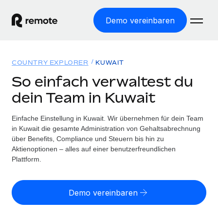
Demo vereinbaren
Startseite
COUNTRY EXPLORER
KUWAIT
Produkte
So einfach verwaltest du
dein Team in Kuwait
Lösungen
WELTWEITE BESCHÄFTIGUNG
Globale Payroll
Einfache Einstellung in Kuwait. Wir übernehmen für dein Team
Ressourcen
WELTWEITE ABDECKUNG
Einfache, rechtssicher Payroll
in Kuwait die gesamte Administration von Gehaltsabrechnung
Country Explorer
über Benefits, Compliance und Steuern bis hin zu
Preise
TOOLS UND RECHNER
Employer of Record
Aktienoptionen – alles auf einer benutzerfreundlichen
Länderspezifische Unterstützung bei der Einstellung
Weltweites Wachstum ohne Kosten für Niederlassungen
Plattform.
Scheinselbstständigkeitsrisiko berechnen
Explorer für US-Bundesstaaten
Länderspezifische Einschätzung des
Contractor of Record
Einfache Einstellung in allen US-Bundesstaaten
Scheinselbstständigkeitsrisikos
English (United States)
Rechtssichere, weltweite Arbeit mit Freelancer:innen
Demo vereinbaren
Remote im Vergleich
Personalkostenrechner
Contractor Management
English
Vergleiche mit unseren Mitbewerbern
Länderspezifische Berechnung der