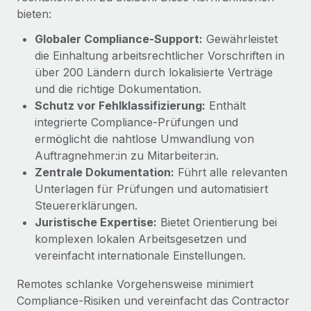
Management und Payroll
Niederlassungen
bieten:
Den Blog erkunden
Reverse Tech auf einen Blick Das Gesundheits- und
Globaler Compliance‑Support:
Gewährleistet
Mobilität und Relocation
Wellness-Startup Reverse Tech hat das globale...
die Einhaltung arbeitsrechtlicher Vorschriften in
Mühelose Relocation von Mitarbeiter:innen
BLOG
über 200 Ländern durch lokalisierte Verträge
Mehr erfahren
Benefits
und die richtige Dokumentation.
Neues zu Remote-Produkten: Integration mit
Mühelose Verwaltung von Benefits
Schutz vor Fehlklassifizierung:
Enthält
Gusto und Zero und Contractor Management
integrierte Compliance‑Prüfungen und
Plus
ermöglicht die nahtlose Umwandlung von
Auch im neuen Jahr wollen wir bei Remote Unternehmen
Auftragnehmer:in zu Mitarbeiter:in.
aller Größen dabei unterstützen, die beste...
Zentrale Dokumentation:
Führt alle relevanten
Unterlagen für Prüfungen und automatisiert
Mehr erfahren
Steuererklärungen.
Juristische Expertise:
Bietet Orientierung bei
komplexen lokalen Arbeitsgesetzen und
Wie Phiture 55 Mitarbeiter:innen in 19 Ländern
mit Remote verwaltet
vereinfacht internationale Einstellungen.
Phiture ist der unumstrittene Marktführer im Bereich der
Remotes schlanke Vorgehensweise minimiert
Wachstumsberatung für mobile Apps. Das...
Compliance‑Risiken und vereinfacht das Contractor