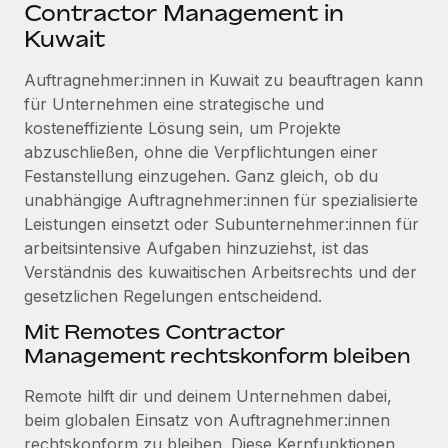
Events
Contractor Management in
Tools
Partner werden
Kuwait
Newsroom
Entdecke die Möglichkeiten einer Partnerschaft
Auftragnehmer:innen in Kuwait zu beauftragen kann
DIENSTLEISTUNGEN
Informationen zu Gehältern und Qualifikationen
Remote Build
Demnächst verfügbar
für Unternehmen eine strategische und
Frag unsere Expert:innen
Beratung zu Integrationen und KI-Automatisierung
kosteneffiziente Lösung sein, um Projekte
Insights Center
Hilfe von Expert:innen für globale HR & Compliance
abzuschließen, ohne die Verpflichtungen einer
Hol dir Unterstützung
Festanstellung einzugehen. Ganz gleich, ob du
Background-Checks
FALLSTUDIEN
unabhängige Auftragnehmer:innen für spezialisierte
Einfacheres Bewerber:innen-Screening
Alle Ressourcen anzeigen
Leistungen einsetzt oder Subunternehmer:innen für
So hat der KI-Vorreiter Weaviate sein Team mit
arbeitsintensive Aufgaben hinzuziehst, ist das
Remote um 120 % vergrößert
Compliance Watchtower
Verständnis des kuwaitischen Arbeitsrechts und der
Lückenlose Compliance
BLOG
Weaviate auf einen Blick Weaviate entwickelt KI-basierte
gesetzlichen Regelungen entscheidend.
Open-Source-Infrastrukturen. Das...
Globale Payroll
Geräteverwaltung
Mit Remotes Contractor
Globale Bereitstellung und Verfolgung von IT-
Mehr erfahren
EOR und PEO
Management rechtskonform bleiben
Geräten
Contractor Management
Remote hilft dir und deinem Unternehmen dabei,
Gründung von Niederlassungen
Strategische Partnerschaft zwischen
beim globalen Einsatz von Auftragnehmer:innen
Steuern
Schnelle, rechtssichere Gründung von
Reverse Tech und Remote für Contractor
rechtskonform zu bleiben. Diese Kernfunktionen