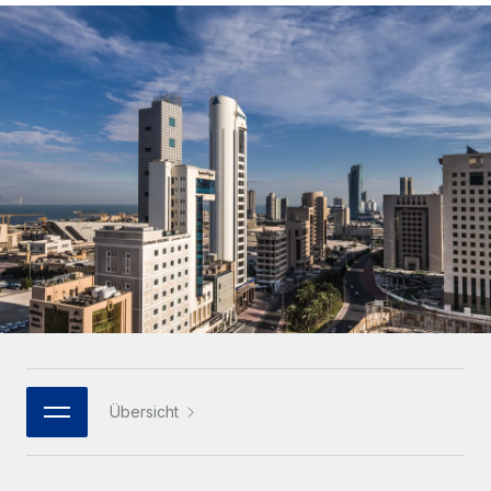
Globales Onboarding und Verwalten von
Gesamtbeschäftigungskosten
Anmelden
Freelancer:innen
Nederlands
WACHSTUMSPHASE
Honorarzahlungen berechnen
PEO
Français
Informationen zu möglichen Währungen und
Startups
Auslagern von komplexen HR-Aufgaben
Abwicklungsfristen für globale Freelancer:innen
Agile HR- und Payroll-Lösungen für wachsende
Deutsch
Unternehmen
INFRASTRUKTUR
LERNEN MIT REMOTE
Mittelstand
Español
Remote Embedded
Maßgeschneiderte HR-Lösungen, um Teams zu
Forschung und Leitfäden
Nahtlose Integration der HR in bestehende Abläufe
vergrößern
Italiano
Fallstudien
Plattform
Enterprise
Português (Portugal)
Integrierte HR-Kernfunktionen für dein Team
HR-Glossar
Globale HR für Konzerne und Großunternehmen
Verknüpfen
Neu
日本語
Checklisten und Vorlagen
Verknüpfung beliebiger KI-Tools mit Remote über unser
PARTNER WERDEN
Bibliothek für Stellenbeschreibungen
한국어
MCP
Übersicht
Strategische Technologiepartner
Webinare
Integrationen
Flexible Einbettung von Global-HR-Funktionen in deine
中文（简体）
Plattform
Prozessoptimierung mit unverzichtbaren Business-