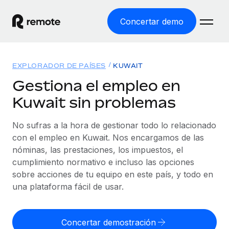
Concertar demo
Inicio
EXPLORADOR DE PAÍSES
KUWAIT
Productos
Gestiona el empleo en
Kuwait sin problemas
Soluciones
EMPLEO GLOBAL
Nómina global
No sufras a la hora de gestionar todo lo relacionado
Recursos
COBERTURA MUNDIAL
Gestiona las nóminas de forma sencilla y conforme a la
con el empleo en Kuwait. Nos encargamos de las
Explorador de países
legalidad.
nóminas, las prestaciones, los impuestos, el
Precios
HERRAMIENTAS Y CALCULADORAS
Consulta el soporte del empleo global según el país.
cumplimiento normativo e incluso las opciones
Employer of Record
Calculadora del riesgo de clasificación errónea
sobre acciones de tu equipo en este país, y todo en
Explorador estatal de EE. UU.
Expándete en todo el mundo sin gastar en entidades.
Consulta el riesgo de clasificación errónea por país.
una plataforma fácil de usar.
Simplifica la contratación en todos los estados de EE.
Español
Contractor of Record
Calculadora del coste por empleado
UU.
Contrata a autónomos en cualquier parte del mundo
Calcula lo que cuestan los empleados en total en
Concertar demostración
English
Comparador de Remote
cumpliendo la normativa.
cualquier país.