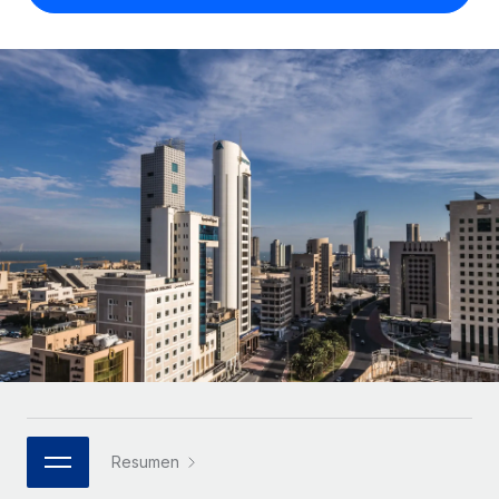
Compáranos con otras empresas.
Iniciar sesión
Contractor Management
Nederlands
Calculadora de pagos a autónomos
Integra y gestiona a autónomos globalmente.
Descubre opciones de divisas y tiempos de pago para
ETAPAS DE CRECIMIENTO
Français
autónomos globales.
PEO
Startups
Externaliza tareas laborales complejas.
Deutsch
Soluciones ágiles de RR. HH. globales y nóminas para
APRENDIZAJE CON REMOTE
empresas en crecimiento.
Español
Guías y recursos
INFRAESTRUCTURA
Mediana empresa
Conexión Remote
Casos prácticos
Amplía tu equipo con soluciones de RR. HH.
Italiano
Integra los RR. HH. en tus flujos de trabajo sin
personalizadas.
Glosario de RR. HH.
complicaciones.
Português (Portugal)
Empresa
Listas de verificación y plantillas
Plataforma
RR. HH. globales para grandes empresas.
日本語
Funciones esenciales de RR. HH. integradas para tu
Biblioteca de descripciones de puestos
equipo.
한국어
ASOCIARSE
Webinarios
Conectar
Nuevo
Socios tecnológicos estratégicos
Resumen
中文（简体）
Conecta cualquier herramienta de IA con Remote
Eventos
Integra la gestión de los RR. HH. globales en tu
mediante nuestro MCP.