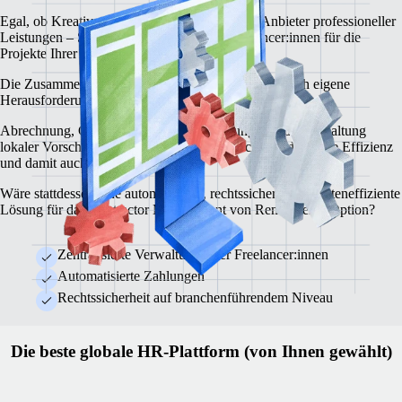
Egal, ob Kreativagentur, Beratungsfirma oder Anbieter professioneller
Leistungen – Sie benötigen erstklassige Freelancer:innen für die
Projekte Ihrer Kund:innen.
Die Zusammenarbeit mit Selbstständigen bringt jedoch eigene
Herausforderungen mit sich.
Abrechnung, Compliance, Vertragserstellung und die Einhaltung
lokaler Vorschriften nehmen Zeit in Anspruch, mindern Ihre Effizienz
und damit auch die Gewinnspanne.
Wäre stattdessen eine automatisierte, rechtssichere und kosteneffiziente
Lösung für das Contractor Management von Remote eine Option?
Zentralisierte Verwaltung Ihrer Freelancer:innen
Automatisierte Zahlungen
Rechtssicherheit auf branchenführendem Niveau
Die beste globale HR‑Plattform (von Ihnen gewählt)