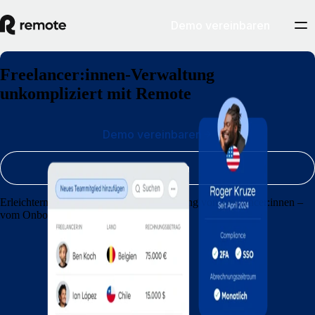
Demo vereinbaren
Freelancer:innen-Verwaltung
unkompliziert mit Remote
Demo vereinbaren
Registrieren
Erleichtern Sie Ihrer Agentur die Verwaltung von Freelancer:innen –
vom Onboarding bis zur Bezahlung.