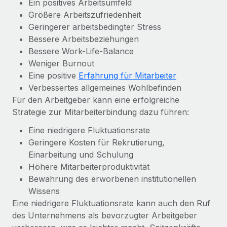
Ein positives Arbeitsumfeld
Management und Payroll
Niederlassungen
Den Blog erkunden
Größere Arbeitszufriedenheit
Reverse Tech auf einen Blick Das Gesundheits- und
Geringerer arbeitsbedingter Stress
Mobilität und Relocation
Wellness-Startup Reverse Tech hat das globale...
Bessere Arbeitsbeziehungen
Mühelose Relocation von Mitarbeiter:innen
BLOG
Bessere Work-Life-Balance
Mehr erfahren
Benefits
Weniger Burnout
Neues zu Remote-Produkten: Integration mit
Eine positive
Erfahrung für Mitarbeiter
Mühelose Verwaltung von Benefits
Gusto und Zero und Contractor Management
Verbessertes allgemeines Wohlbefinden
Plus
Für den Arbeitgeber kann eine erfolgreiche
Auch im neuen Jahr wollen wir bei Remote Unternehmen
Strategie zur Mitarbeiterbindung dazu führen:
aller Größen dabei unterstützen, die beste...
Eine niedrigere Fluktuationsrate
Mehr erfahren
Geringere Kosten für Rekrutierung,
Einarbeitung und Schulung
Höhere Mitarbeiterproduktivität
Wie Phiture 55 Mitarbeiter:innen in 19 Ländern
Bewahrung des erworbenen institutionellen
mit Remote verwaltet
Wissens
Phiture ist der unumstrittene Marktführer im Bereich der
Eine niedrigere Fluktuationsrate kann auch den Ruf
Wachstumsberatung für mobile Apps. Das...
des Unternehmens als bevorzugter Arbeitgeber