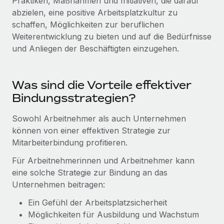
Praktiken, Maßnahmen und Initiativen, die darauf
Events
Tools
abzielen, eine positive Arbeitsplatzkultur zu
Partner werden
schaffen, Möglichkeiten zur beruflichen
Newsroom
Entdecke die Möglichkeiten einer Partnerschaft
Weiterentwicklung zu bieten und auf die Bedürfnisse
DIENSTLEISTUNGEN
Informationen zu Gehältern und Qualifikationen
Remote Build
Demnächst verfügbar
und Anliegen der Beschäftigten einzugehen.
Frag unsere Expert:innen
Beratung zu Integrationen und KI-Automatisierung
Insights Center
Hilfe von Expert:innen für globale HR & Compliance
Was sind die Vorteile effektiver
Hol dir Unterstützung
Background-Checks
FALLSTUDIEN
Bindungsstrategien?
Einfacheres Bewerber:innen-Screening
Alle Ressourcen anzeigen
So hat der KI-Vorreiter Weaviate sein Team mit
Sowohl Arbeitnehmer als auch Unternehmen
Remote um 120 % vergrößert
Compliance Watchtower
können von einer effektiven Strategie zur
Lückenlose Compliance
BLOG
Mitarbeiterbindung profitieren.
Weaviate auf einen Blick Weaviate entwickelt KI-basierte
Open-Source-Infrastrukturen. Das...
Globale Payroll
Für Arbeitnehmerinnen und Arbeitnehmer kann
Geräteverwaltung
eine solche Strategie zur Bindung an das
Globale Bereitstellung und Verfolgung von IT-
Mehr erfahren
EOR und PEO
Unternehmen beitragen:
Geräten
Contractor Management
Ein Gefühl der Arbeitsplatzsicherheit
Gründung von Niederlassungen
Strategische Partnerschaft zwischen
Möglichkeiten für Ausbildung und Wachstum
Steuern
Schnelle, rechtssichere Gründung von
Reverse Tech und Remote für Contractor