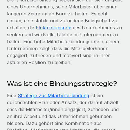
Globales Onboarding und Verwalten von
eines Unternehmens, seine Mitarbeiter über einen
Gesamtbeschäftigungskosten
Anmelden
Freelancer:innen
Nederlands
längeren Zeitraum an Bord zu halten. Es geht
WACHSTUMSPHASE
Honorarzahlungen berechnen
darum, eine stabile und zufriedene Belegschaft zu
PEO
Français
Informationen zu möglichen Währungen und
Startups
erhalten, die
Fluktuationsrate
des Unternehmens zu
Auslagern von komplexen HR-Aufgaben
Abwicklungsfristen für globale Freelancer:innen
Agile HR- und Payroll-Lösungen für wachsende
senken und wertvolle Talente im Unternehmen zu
Deutsch
Unternehmen
halten. Eine hohe Mitarbeiterbindungsrate in einem
INFRASTRUKTUR
Unternehmen zeigt, dass die Mitarbeiter/innen
LERNEN MIT REMOTE
Mittelstand
Español
engagiert, zufrieden und motiviert sind, in ihrer
Remote Embedded
Maßgeschneiderte HR-Lösungen, um Teams zu
Forschung und Leitfäden
aktuellen Position zu bleiben.
Nahtlose Integration der HR in bestehende Abläufe
vergrößern
Italiano
Fallstudien
Plattform
Enterprise
Português (Portugal)
Was ist eine Bindungsstrategie?
Integrierte HR-Kernfunktionen für dein Team
HR-Glossar
Globale HR für Konzerne und Großunternehmen
Verknüpfen
Neu
日本語
Eine
Strategie zur Mitarbeiterbindung
ist ein
Checklisten und Vorlagen
Verknüpfung beliebiger KI-Tools mit Remote über unser
durchdachter Plan oder Ansatz, der darauf abzielt,
PARTNER WERDEN
Bibliothek für Stellenbeschreibungen
한국어
MCP
dass die Mitarbeiter/innen engagiert, zufrieden und
Strategische Technologiepartner
an ihre Arbeit und das Unternehmen gebunden
Webinare
Integrationen
Flexible Einbettung von Global-HR-Funktionen in deine
中文（简体）
bleiben. Dazu gehört eine Kombination aus
Plattform
Prozessoptimierung mit unverzichtbaren Business-