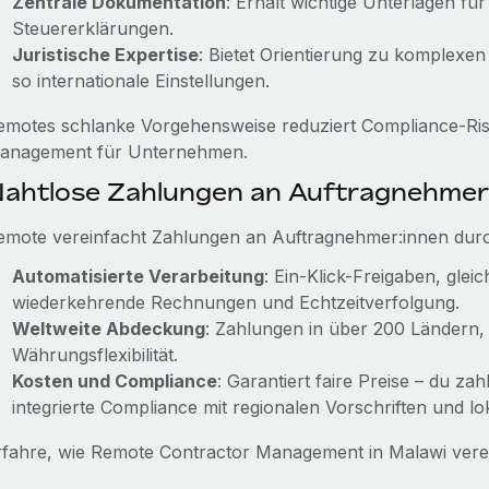
Zentrale Dokumentation
: Erhält wichtige Unterlagen fü
Steuererklärungen.
Juristische Expertise
: Bietet Orientierung zu komplexen
so internationale Einstellungen.
emotes schlanke Vorgehensweise reduziert Compliance‑Risi
anagement für Unternehmen.
ahtlose Zahlungen an Auftragnehmer
emote vereinfacht Zahlungen an Auftragnehmer:innen dur
Automatisierte Verarbeitung
: Ein-Klick-Freigaben, gle
wiederkehrende Rechnungen und Echtzeitverfolgung.
Weltweite Abdeckung
: Zahlungen in über 200 Ländern
Währungsflexibilität.
Kosten und Compliance
: Garantiert faire Preise – du za
integrierte Compliance mit regionalen Vorschriften und lok
rfahre, wie Remote Contractor Management in Malawi vere