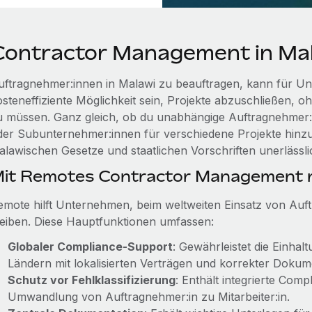
Contractor Management in Ma
uftragnehmer:innen in Malawi zu beauftragen, kann für Un
steneffiziente Möglichkeit sein, Projekte abzuschließen, ohn
u müssen. Ganz gleich, ob du unabhängige Auftragnehmer:inn
der Subunternehmer:innen für verschiedene Projekte hinzuzi
alawischen Gesetze und staatlichen Vorschriften unerlässli
it Remotes Contractor Management r
emote hilft Unternehmen, beim weltweiten Einsatz von Au
leiben. Diese Hauptfunktionen umfassen:
Globaler Compliance‑Support
: Gewährleistet die Einhal
Ländern mit lokalisierten Verträgen und korrekter Dokum
Schutz vor Fehlklassifizierung
: Enthält integrierte Com
Umwandlung von Auftragnehmer:in zu Mitarbeiter:in.