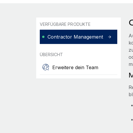
VERFÜGBARE PRODUKTE
A
Contractor Management
ko
z
ÜBERSICHT
o
m
Erweitere dein Team
M
R
b