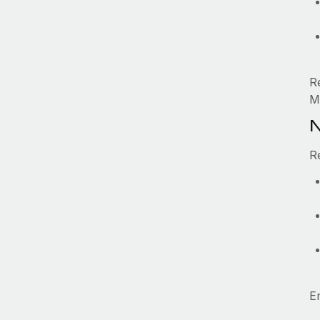
R
M
N
R
E