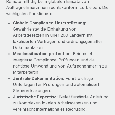
Remote hilft dir, beim globalen Einsatz von
globalen Content-Agentur mit Remote
Niederlassungen
Den Blog erkunden
Auftragnehmer:innen rechtskonform zu bleiben. Die
Auf einen Blick Erfahre mehr über die unglaubliche
wichtigsten Funktionen:
Mobilität und Relocation
Transformation einer weltweit erfolgreichen...
Mühelose Relocation von Mitarbeiter:innen
Globale Compliance-Unterstützung
:
BLOG
Mehr erfahren
Gewährleistet die Einhaltung von
Benefits
Arbeitsgesetzen in über 200 Ländern mit
Neues zu Remote-Produkten: Integration mit
Mühelose Verwaltung von Benefits
Gusto und Zero und Contractor Management
lokalisierten Verträgen und ordnungsgemäßer
Plus
Dokumentation.
Misclassification protection
: Beinhaltet
Auch im neuen Jahr wollen wir bei Remote Unternehmen
integrierte Compliance‑Prüfungen und die
aller Größen dabei unterstützen, die beste...
nahtlose Umwandlung von Auftragnehmer:in zu
Mehr erfahren
Mitarbeiter:in.
Zentrale Dokumentation
: Führt wichtige
Unterlagen für Prüfungen und automatisiert
Wie Phiture 55 Mitarbeiter:innen in 19 Ländern
Steuererklärungen.
mit Remote verwaltet
Juristische Expertise
: Bietet fundierte Anleitung
Phiture ist der unumstrittene Marktführer im Bereich der
zu komplexen lokalen Arbeitsgesetzen und
Wachstumsberatung für mobile Apps. Das...
vereinfacht internationales Recruiting.