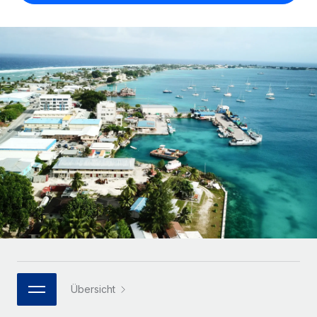
Globales Onboarding und Verwalten von
Gesamtbeschäftigungskosten
Anmelden
Freelancer:innen
Nederlands
WACHSTUMSPHASE
Honorarzahlungen berechnen
PEO
Français
Informationen zu möglichen Währungen und
Startups
Auslagern von komplexen HR-Aufgaben
Abwicklungsfristen für globale Freelancer:innen
Agile HR- und Payroll-Lösungen für wachsende
Deutsch
Unternehmen
INFRASTRUKTUR
LERNEN MIT REMOTE
Mittelstand
Español
Remote Embedded
Maßgeschneiderte HR-Lösungen, um Teams zu
Forschung und Leitfäden
Nahtlose Integration der HR in bestehende Abläufe
vergrößern
Italiano
Fallstudien
Plattform
Enterprise
Português (Portugal)
Integrierte HR-Kernfunktionen für dein Team
HR-Glossar
Globale HR für Konzerne und Großunternehmen
Verknüpfen
Neu
日本語
Checklisten und Vorlagen
Verknüpfung beliebiger KI-Tools mit Remote über unser
PARTNER WERDEN
Bibliothek für Stellenbeschreibungen
한국어
MCP
Strategische Technologiepartner
Übersicht
Webinare
Integrationen
Flexible Einbettung von Global-HR-Funktionen in deine
中文（简体）
Plattform
Prozessoptimierung mit unverzichtbaren Business-