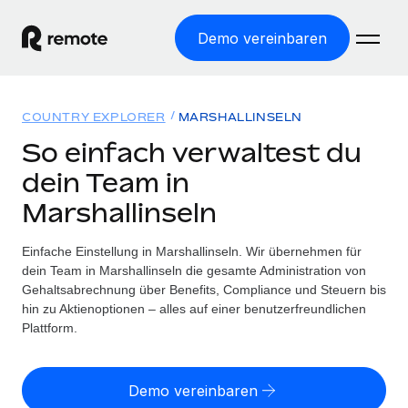
Demo vereinbaren
Startseite
COUNTRY EXPLORER
MARSHALLINSELN
Produkte
So einfach verwaltest du
dein Team in
Lösungen
WELTWEITE BESCHÄFTIGUNG
Marshallinseln
Globale Payroll
Ressourcen
WELTWEITE ABDECKUNG
Einfache, rechtssicher Payroll
Einfache Einstellung in Marshallinseln. Wir übernehmen für
Country Explorer
Preise
dein Team in Marshallinseln die gesamte Administration von
TOOLS UND RECHNER
Employer of Record
Länderspezifische Unterstützung bei der Einstellung
Gehaltsabrechnung über Benefits, Compliance und Steuern bis
Weltweites Wachstum ohne Kosten für Niederlassungen
Scheinselbstständigkeitsrisiko berechnen
hin zu Aktienoptionen – alles auf einer benutzerfreundlichen
Explorer für US-Bundesstaaten
Länderspezifische Einschätzung des
Plattform.
Contractor of Record
Einfache Einstellung in allen US-Bundesstaaten
Scheinselbstständigkeitsrisikos
English (United States)
Rechtssichere, weltweite Arbeit mit Freelancer:innen
Remote im Vergleich
Personalkostenrechner
Demo vereinbaren
Contractor Management
English
Vergleiche mit unseren Mitbewerbern
Länderspezifische Berechnung der