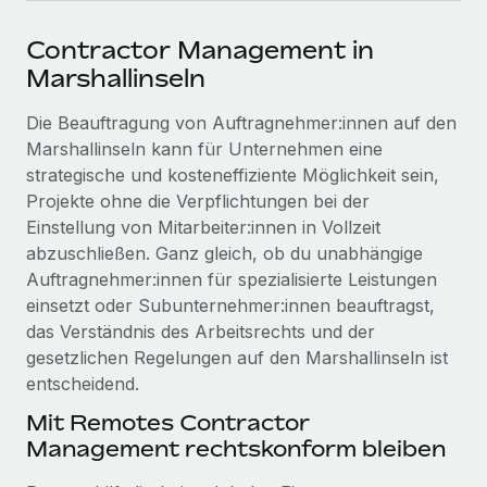
Events
Tools
Partner werden
Contractor Management in
Newsroom
Entdecke die Möglichkeiten einer Partnerschaft
Marshallinseln
DIENSTLEISTUNGEN
Informationen zu Gehältern und Qualifikationen
Remote Build
Demnächst verfügbar
Die Beauftragung von Auftragnehmer:innen auf den
Frag unsere Expert:innen
Beratung zu Integrationen und KI-Automatisierung
Insights Center
Marshallinseln kann für Unternehmen eine
Hilfe von Expert:innen für globale HR & Compliance
strategische und kosteneffiziente Möglichkeit sein,
Hol dir Unterstützung
Projekte ohne die Verpflichtungen bei der
Background-Checks
FALLSTUDIEN
Einstellung von Mitarbeiter:innen in Vollzeit
Einfacheres Bewerber:innen-Screening
Alle Ressourcen anzeigen
abzuschließen. Ganz gleich, ob du unabhängige
So hat der KI-Vorreiter Weaviate sein Team mit
Remote um 120 % vergrößert
Compliance Watchtower
Auftragnehmer:innen für spezialisierte Leistungen
Lückenlose Compliance
BLOG
einsetzt oder Subunternehmer:innen beauftragst,
Weaviate auf einen Blick Weaviate entwickelt KI-basierte
das Verständnis des Arbeitsrechts und der
Open-Source-Infrastrukturen. Das...
Globale Payroll
Geräteverwaltung
gesetzlichen Regelungen auf den Marshallinseln ist
Globale Bereitstellung und Verfolgung von IT-
Mehr erfahren
EOR und PEO
entscheidend.
Geräten
Mit Remotes Contractor
Contractor Management
Management rechtskonform bleiben
Gründung von Niederlassungen
Revolution des Enterprise Contractor
Steuern
Schnelle, rechtssichere Gründung von
Managements – die Erfolgsgeschichte einer