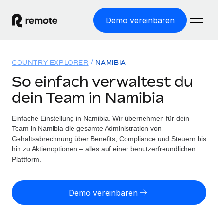
Demo vereinbaren
Startseite
COUNTRY EXPLORER
NAMIBIA
Produkte
So einfach verwaltest du
dein Team in Namibia
Lösungen
WELTWEITE BESCHÄFTIGUNG
Globale Payroll
Einfache Einstellung in Namibia. Wir übernehmen für dein
Ressourcen
WELTWEITE ABDECKUNG
Einfache, rechtssicher Payroll
Team in Namibia die gesamte Administration von
Country Explorer
Gehaltsabrechnung über Benefits, Compliance und Steuern bis
Preise
TOOLS UND RECHNER
Employer of Record
hin zu Aktienoptionen – alles auf einer benutzerfreundlichen
Länderspezifische Unterstützung bei der Einstellung
Weltweites Wachstum ohne Kosten für Niederlassungen
Plattform.
Scheinselbstständigkeitsrisiko berechnen
Explorer für US-Bundesstaaten
Länderspezifische Einschätzung des
Contractor of Record
Einfache Einstellung in allen US-Bundesstaaten
Scheinselbstständigkeitsrisikos
English (United States)
Rechtssichere, weltweite Arbeit mit Freelancer:innen
Demo vereinbaren
Remote im Vergleich
Personalkostenrechner
Contractor Management
English
Vergleiche mit unseren Mitbewerbern
Länderspezifische Berechnung der