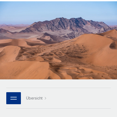
Globales Onboarding und Verwalten von
Gesamtbeschäftigungskosten
Anmelden
Freelancer:innen
Nederlands
WACHSTUMSPHASE
Honorarzahlungen berechnen
PEO
Français
Informationen zu möglichen Währungen und
Startups
Auslagern von komplexen HR-Aufgaben
Abwicklungsfristen für globale Freelancer:innen
Agile HR- und Payroll-Lösungen für wachsende
Deutsch
Unternehmen
INFRASTRUKTUR
LERNEN MIT REMOTE
Mittelstand
Español
Remote Embedded
Maßgeschneiderte HR-Lösungen, um Teams zu
Forschung und Leitfäden
Nahtlose Integration der HR in bestehende Abläufe
vergrößern
Italiano
Fallstudien
Plattform
Enterprise
Português (Portugal)
Integrierte HR-Kernfunktionen für dein Team
HR-Glossar
Globale HR für Konzerne und Großunternehmen
Verknüpfen
Neu
日本語
Checklisten und Vorlagen
Verknüpfung beliebiger KI-Tools mit Remote über unser
PARTNER WERDEN
Bibliothek für Stellenbeschreibungen
한국어
MCP
Übersicht
Strategische Technologiepartner
Webinare
Integrationen
Flexible Einbettung von Global-HR-Funktionen in deine
中文（简体）
Plattform
Prozessoptimierung mit unverzichtbaren Business-