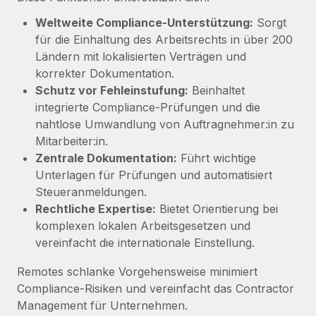
globalen Content-Agentur mit Remote
Niederlassungen
Den Blog erkunden
Weltweite Compliance-Unterstützung:
Sorgt
Auf einen Blick Erfahre mehr über die unglaubliche
für die Einhaltung des Arbeitsrechts in über 200
Mobilität und Relocation
Transformation einer weltweit erfolgreichen...
Ländern mit lokalisierten Verträgen und
Mühelose Relocation von Mitarbeiter:innen
BLOG
korrekter Dokumentation.
Mehr erfahren
Benefits
Schutz vor Fehleinstufung:
Beinhaltet
Neues zu Remote-Produkten: Integration mit
Mühelose Verwaltung von Benefits
integrierte Compliance‑Prüfungen und die
Gusto und Zero und Contractor Management
nahtlose Umwandlung von Auftragnehmer:in zu
Plus
Mitarbeiter:in.
Auch im neuen Jahr wollen wir bei Remote Unternehmen
Zentrale Dokumentation:
Führt wichtige
aller Größen dabei unterstützen, die beste...
Unterlagen für Prüfungen und automatisiert
Steueranmeldungen.
Mehr erfahren
Rechtliche Expertise:
Bietet Orientierung bei
komplexen lokalen Arbeitsgesetzen und
vereinfacht die internationale Einstellung.
Wie Phiture 55 Mitarbeiter:innen in 19 Ländern
mit Remote verwaltet
Remotes schlanke Vorgehensweise minimiert
Phiture ist der unumstrittene Marktführer im Bereich der
Compliance‑Risiken und vereinfacht das Contractor
Wachstumsberatung für mobile Apps. Das...
Management für Unternehmen.