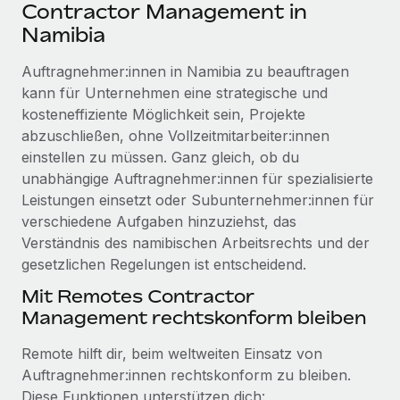
Events
Contractor Management in
Tools
Partner werden
Namibia
Newsroom
Entdecke die Möglichkeiten einer Partnerschaft
Auftragnehmer:innen in Namibia zu beauftragen
DIENSTLEISTUNGEN
Informationen zu Gehältern und Qualifikationen
Remote Build
Demnächst verfügbar
kann für Unternehmen eine strategische und
Frag unsere Expert:innen
Beratung zu Integrationen und KI-Automatisierung
kosteneffiziente Möglichkeit sein, Projekte
Insights Center
Hilfe von Expert:innen für globale HR & Compliance
abzuschließen, ohne Vollzeitmitarbeiter:innen
Hol dir Unterstützung
einstellen zu müssen. Ganz gleich, ob du
Background-Checks
FALLSTUDIEN
unabhängige Auftragnehmer:innen für spezialisierte
Einfacheres Bewerber:innen-Screening
Alle Ressourcen anzeigen
Leistungen einsetzt oder Subunternehmer:innen für
So hat der KI-Vorreiter Weaviate sein Team mit
verschiedene Aufgaben hinzuziehst, das
Remote um 120 % vergrößert
Compliance Watchtower
Verständnis des namibischen Arbeitsrechts und der
Lückenlose Compliance
BLOG
Weaviate auf einen Blick Weaviate entwickelt KI-basierte
gesetzlichen Regelungen ist entscheidend.
Open-Source-Infrastrukturen. Das...
Globale Payroll
Geräteverwaltung
Mit Remotes Contractor
Globale Bereitstellung und Verfolgung von IT-
Mehr erfahren
EOR und PEO
Management rechtskonform bleiben
Geräten
Contractor Management
Remote hilft dir, beim weltweiten Einsatz von
Gründung von Niederlassungen
Revolution des Enterprise Contractor
Auftragnehmer:innen rechtskonform zu bleiben.
Steuern
Schnelle, rechtssichere Gründung von
Managements – die Erfolgsgeschichte einer
Diese Funktionen unterstützen dich: