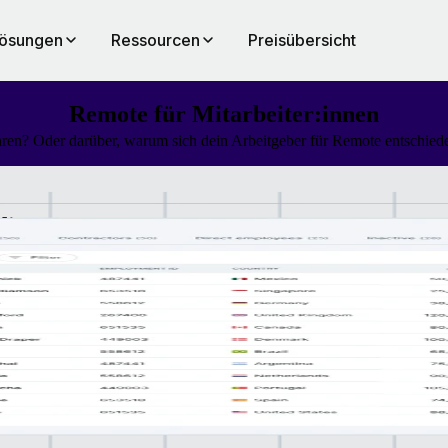
ösungen
Ressourcen
Preisübersicht
Remote für Mitarbeiter:innen
en? Oder darüber, warum sich dein Arbeitgeber für Remote entschieden
dir
und
am
 Stadt