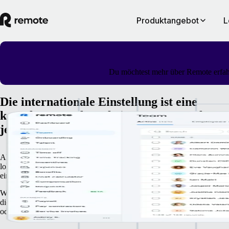
Produktangebot
L
Du möchtest mehr über Remote erfahr
Die internationale Einstellung ist eine
komplexe Angelegenheit. Remote macht es 
jedoch ganz einfach.
Allen Mitarbeiter:innen die gleichen Möglichkeiten zu bieten, ist aufgr
lokaler Bestimmungen sowie rechtlicher und finanzieller Hürden nicht
einfach.
Wenn dein Unternehmen mit Remote arbeitet, machen du und dein Te
dieselbe erstklassige Erfahrung, unabhängig davon, ob ihr in derselben
oder in verschiedenen Ländern arbeitet.