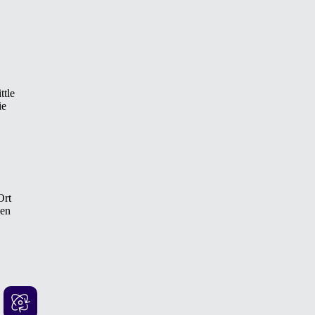
ttle
ie
Ort
sen