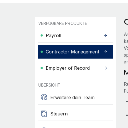
VERFÜGBARE PRODUKTE
A
Payroll
k
V
Contractor Management
s
a
Employer of Record
M
R
ÜBERSICHT
F
Erweitere dein Team
Steuern