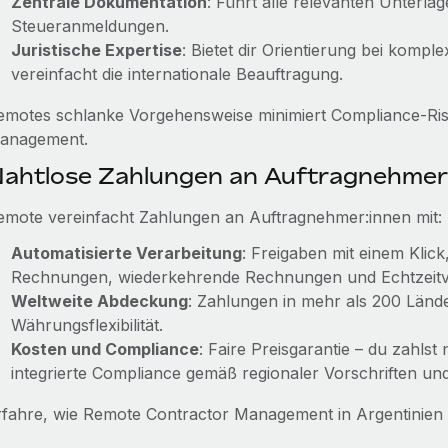
Zentrale Dokumentation
: Führt alle relevanten Unterla
Steueranmeldungen.
Juristische Expertise
: Bietet dir Orientierung bei komp
vereinfacht die internationale Beauftragung.
emotes schlanke Vorgehensweise minimiert Compliance-Risi
anagement.
ahtlose Zahlungen an Auftragnehmer
emote vereinfacht Zahlungen an Auftragnehmer:innen mit:
Automatisierte Verarbeitung
: Freigaben mit einem Klic
Rechnungen, wiederkehrende Rechnungen und Echtzeitv
Weltweite Abdeckung
: Zahlungen in mehr als 200 Län
Währungsflexibilität.
Kosten und Compliance
: Faire Preisgarantie – du zahlst
integrierte Compliance gemäß regionaler Vorschriften und 
rfahre, wie Remote Contractor Management in Argentinien 