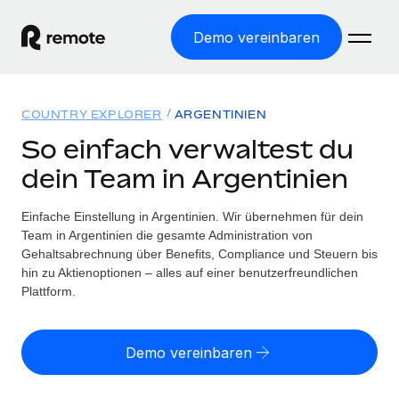
Demo vereinbaren
Startseite
COUNTRY EXPLORER
ARGENTINIEN
Produkte
So einfach verwaltest du
dein Team in Argentinien
Lösungen
WELTWEITE BESCHÄFTIGUNG
Globale Payroll
Einfache Einstellung in Argentinien. Wir übernehmen für dein
Ressourcen
WELTWEITE ABDECKUNG
Einfache, rechtssicher Payroll
Team in Argentinien die gesamte Administration von
Country Explorer
Gehaltsabrechnung über Benefits, Compliance und Steuern bis
Preise
TOOLS UND RECHNER
Employer of Record
hin zu Aktienoptionen – alles auf einer benutzerfreundlichen
Länderspezifische Unterstützung bei der Einstellung
Weltweites Wachstum ohne Kosten für Niederlassungen
Plattform.
Scheinselbstständigkeitsrisiko berechnen
Explorer für US-Bundesstaaten
Länderspezifische Einschätzung des
Contractor of Record
Einfache Einstellung in allen US-Bundesstaaten
Scheinselbstständigkeitsrisikos
Deutsch
Rechtssichere, weltweite Arbeit mit Freelancer:innen
Demo vereinbaren
Remote im Vergleich
Personalkostenrechner
Contractor Management
English
Vergleiche mit unseren Mitbewerbern
Länderspezifische Berechnung der