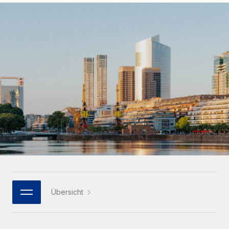
Globales Onboarding und Verwalten von
Gesamtbeschäftigungskosten
Anmelden
Freelancer:innen
Nederlands
WACHSTUMSPHASE
Honorarzahlungen berechnen
PEO
Français
Informationen zu möglichen Währungen und
Startups
Auslagern von komplexen HR-Aufgaben
Abwicklungsfristen für globale Freelancer:innen
Agile HR- und Payroll-Lösungen für wachsende
Deutsch
Unternehmen
INFRASTRUKTUR
LERNEN MIT REMOTE
Mittelstand
Español
Remote Embedded
Maßgeschneiderte HR-Lösungen, um Teams zu
Forschung und Leitfäden
Nahtlose Integration der HR in bestehende Abläufe
vergrößern
Italiano
Fallstudien
Plattform
Enterprise
Português (Portugal)
Integrierte HR-Kernfunktionen für dein Team
HR-Glossar
Globale HR für Konzerne und Großunternehmen
Verknüpfen
Neu
日本語
Checklisten und Vorlagen
Verknüpfung beliebiger KI-Tools mit Remote über unser
PARTNER WERDEN
Bibliothek für Stellenbeschreibungen
한국어
MCP
Übersicht
Strategische Technologiepartner
Webinare
Integrationen
Flexible Einbettung von Global-HR-Funktionen in deine
中文（简体）
Plattform
Prozessoptimierung mit unverzichtbaren Business-