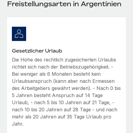
Events
Freistellungsarten in Argentinien
Tools
Partner werden
Newsroom
Entdecke die Möglichkeiten einer Partnerschaft
DIENSTLEISTUNGEN
Informationen zu Gehältern und Qualifikationen
Remote Build
Demnächst verfügbar
Frag unsere Expert:innen
Beratung zu Integrationen und KI-Automatisierung
Insights Center
Hilfe von Expert:innen für globale HR & Compliance
Gesetzlicher Urlaub
Hol dir Unterstützung
Background-Checks
FALLSTUDIEN
Die Höhe des rechtlich zugesicherten Urlaubs
Einfacheres Bewerber:innen-Screening
Alle Ressourcen anzeigen
richtet sich nach der Betriebszugehörigkeit. -
So hat der KI-Vorreiter Weaviate sein Team mit
Bei weniger als 6 Monaten besteht kein
Remote um 120 % vergrößert
Compliance Watchtower
Urlaubsanspruch (kann aber nach Ermessen
Lückenlose Compliance
BLOG
Weaviate auf einen Blick Weaviate entwickelt KI-basierte
des Arbeitgebers gewährt werden). - Nach 0 bis
Open-Source-Infrastrukturen. Das...
Globale Payroll
5 Jahren besteht Anspruch auf 14 Tage
Geräteverwaltung
Urlaub, - nach 5 bis 10 Jahren auf 21 Tage, -
Globale Bereitstellung und Verfolgung von IT-
Mehr erfahren
EOR und PEO
nach 10 bis 20 Jahren auf 28 Tage - und nach
Geräten
mehr als 20 Jahren auf 35 Tage Urlaub pro
Contractor Management
Gründung von Niederlassungen
Jahr.
Strategische Partnerschaft zwischen
Steuern
Schnelle, rechtssichere Gründung von
Reverse Tech und Remote für Contractor