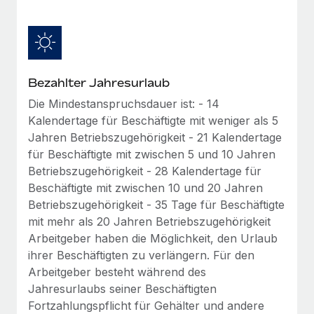
Management und Payroll
Niederlassungen
Den Blog erkunden
Reverse Tech auf einen Blick Das Gesundheits- und
Mobilität und Relocation
Wellness-Startup Reverse Tech hat das globale...
Mühelose Relocation von Mitarbeiter:innen
BLOG
Mehr erfahren
Bezahlter Jahresurlaub
Benefits
Neues zu Remote-Produkten: Integration mit
Die Mindestanspruchsdauer ist: - 14
Mühelose Verwaltung von Benefits
Gusto und Zero und Contractor Management
Kalendertage für Beschäftigte mit weniger als 5
Plus
Jahren Betriebszugehörigkeit - 21 Kalendertage
Auch im neuen Jahr wollen wir bei Remote Unternehmen
für Beschäftigte mit zwischen 5 und 10 Jahren
aller Größen dabei unterstützen, die beste...
Betriebszugehörigkeit - 28 Kalendertage für
Beschäftigte mit zwischen 10 und 20 Jahren
Mehr erfahren
Betriebszugehörigkeit - 35 Tage für Beschäftigte
mit mehr als 20 Jahren Betriebszugehörigkeit
Arbeitgeber haben die Möglichkeit, den Urlaub
Wie Phiture 55 Mitarbeiter:innen in 19 Ländern
ihrer Beschäftigten zu verlängern. Für den
mit Remote verwaltet
Arbeitgeber besteht während des
Phiture ist der unumstrittene Marktführer im Bereich der
Jahresurlaubs seiner Beschäftigten
Wachstumsberatung für mobile Apps. Das...
Fortzahlungspflicht für Gehälter und andere