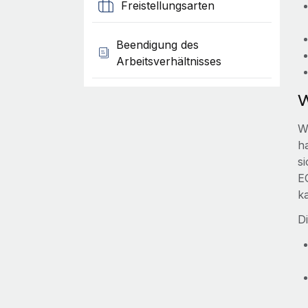
Freistellungsarten
Beendigung des
Arbeitsverhältnisses
W
W
h
s
EO
k
D