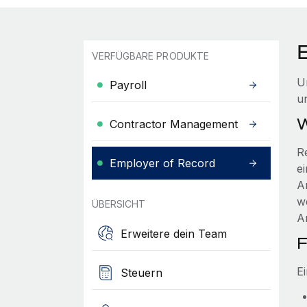
VERFÜGBARE PRODUKTE
U
Payroll
u
W
Contractor Management
R
Employer of Record
e
A
w
ÜBERSICHT
A
Erweitere dein Team
F
E
Steuern