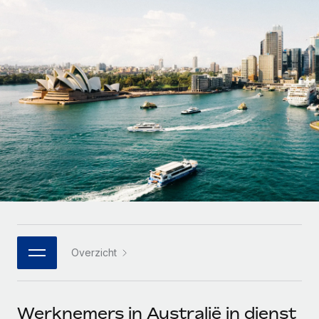
Zzp'ers internationaal onboarden en beheren
Betalingscalculator voor zzp'ers
Inloggen
Nederlands
Ontdek valuta-opties en betaalsnelheden voor
PEO
GROEIFASE
internationale zzp'ers
Ingewikkelde HR-taken eenvoudig uitbesteden
Français
Start-ups
Flexibele global HR en payroll solutions voor groeiende
LEREN MET REMOTE
Deutsch
bedrijven
INFRASTRUCTUUR
Onderzoek en gidsen
Remote Embedded
Mid-market
Español
HR naadloos in workflows integreren
Casestudy's
Teams uitbreiden met HR solutions op maat
Italiano
Platform
HR-woordenlijst
Enterprise
Ingebouwde essentiële HR-functies voor je team
Global HR voor grote bedrijven
Português (Portugal)
Checklists en templates
Verbinden
Nieuw
Bibliotheek met functiebeschrijvingen
日本語
AI-tools koppelen aan Remote met onze MCP
WERK MET ONS SAMEN
Overzicht
Strategische technologiepartners
Webinars
Integraties
한국어
Integreer global HR flexibel in je platform
Processen stroomlijnen met essentiële zakelijke tools
Evenementen
中文（简体）
Een partner worden
Werknemers in Australië in dienst
Newsroom