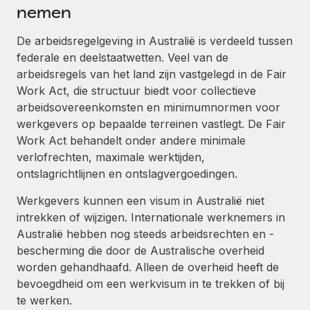
Ontdek hoe je met ons kunt samenwerken
DIENSTEN
nemen
Inzicht in salaris en talent
Vraag een expert
Remote Build
Binnenkort beschikbaar
De arbeidsregelgeving in Australië is verdeeld tussen
Krijg hulp van global HR- en juridische experts
Integraties en advies over AI-automatiseringen
federale en deelstaatwetten. Veel van de
Inzichtencentrum
arbeidsregels van het land zijn vastgelegd in de Fair
Achtergrondonderzoek
Support
Work Act, die structuur biedt voor collectieve
Vereenvoudig het screeningsproces van
CASESTUDY'S
arbeidsovereenkomsten en minimumnormen voor
kandidaten
Alle bronnen bekijken
werkgevers op bepaalde terreinen vastlegt. De Fair
Hoe AI-pionier Weaviate zijn team met 120%
Work Act behandelt onder andere minimale
liet groeien met Remote
Compliance Watchtower
verlofrechten, maximale werktijden,
Blijf compliance-risico's voor
BLOG
Weaviate in één oogopslag Weaviate bouwt open source,
ontslagrichtlijnen en ontslagvergoedingen.
AI-first infrastructuur. De missie van het...
Global Payroll
Apparaatbeheer
Werkgevers kunnen een visum in Australië niet
Lever en track wereldwijd IT-middelen
Meer informatie
EOR en PEO
intrekken of wijzigen. Internationale werknemers in
Australië hebben nog steeds arbeidsrechten en -
Entiteiten oprichten
Contractor Management
bescherming die door de Australische overheid
Stel snel compliant entiteiten op
De strategische samenwerking tussen
worden gehandhaafd. Alleen de overheid heeft de
Belastingen
Reverse Tech en Remote voor zzp- en payroll-
Mobiliteit en overplaatsing
beheer
bevoegdheid om een werkvisum in te trekken of bij
Naar de blog
te werken.
Plaats werknemers moeiteloos over
Reverse Tech in een oogopslag Reverse Tech, een start-