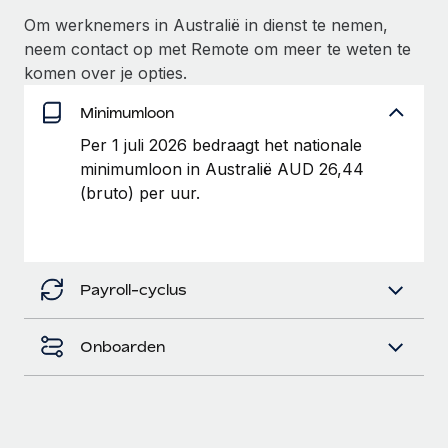
up op het gebied van gezondheid en welzijn,...
Om werknemers in Australië in dienst te nemen,
Secundaire arbeidsvoorwaarden
BLOG
neem contact op met Remote om meer te weten te
Eenvoudig secundaire arbeidsvoorwaarden
Meer informatie
komen over je opties.
beheren
Productupdates van Remote: Gusto- en Xero-
integraties en Contractor Management Plus
Minimumloon
Per 1 juli 2026 bedraagt het nationale
Het blijft de missie van Remote om alle soorten bedrijven
minimumloon in Australië AUD 26,44
te helpen bij het aannemen, beheren en...
(bruto) per uur.
Meer informatie
Hoe Phiture 55 werknemers in 19 landen
Payroll-cyclus
beheert met Remote
Phiture, een toonaangevende leider in de wereldwijde
Onboarden
mobiele groeiadviessector, zet zich sinds 2016...
Meer informatie