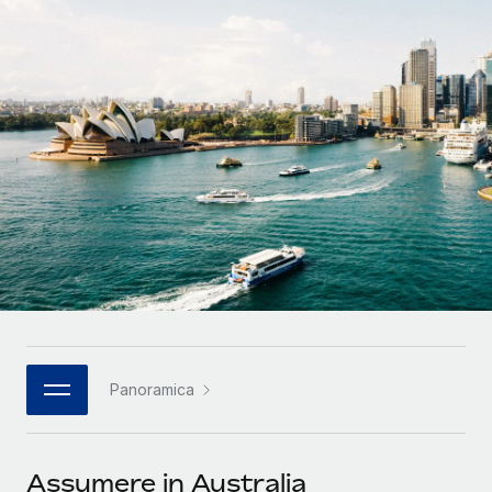
SERVICES
Partner tecnologici strategici
Français
Chiedi a un esperto
Integra l'HR globale nella tua piattaforma in modo
Affidati agli esperti per la gestione HR e la
flessibile
Deutsch
compliance globale
Español
CASE STUDIES
Italiano
Português (Portugal)
日本語
한국어
Panoramica
中文（简体）
Assumere in Australia