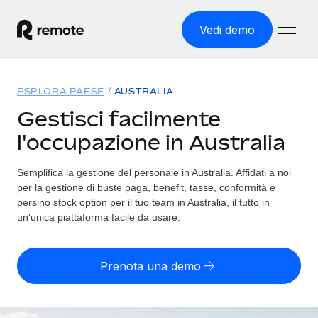
Vedi demo
Home
ESPLORA PAESE
AUSTRALIA
Prodotti
Gestisci facilmente
l'occupazione in Australia
Soluzioni
ASSUMI NEL MONDO
Global Payroll
Semplifica la gestione del personale in Australia. Affidati a noi
Tariffe
COPERTURA GLOBALE
Gestisci il payroll a norma, in tutta semplicità
per la gestione di buste paga, benefit, tasse, conformità e
Ricerca paesi
persino stock option per il tuo team in Australia, il tutto in
Employer of Record
un'unica piattaforma facile da usare.
Trova i servizi di supporto all’impiego per ogni Paese
Espanditi con zero costi di entità locale
Italiano
Confronta Remote
Contractor Management
Prenota una demo
Scopri come ci confrontiamo con gli altri
English
Recluta e gestisci collaboratori a livello globale
Login
Nederlands
DIVENTA NOSTRO PARTNER