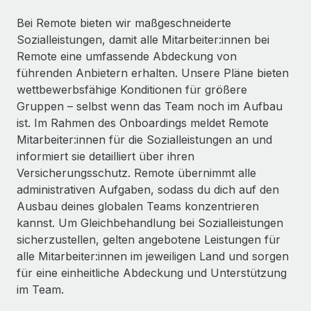
Events
Tools
Partner werden
Bei Remote bieten wir maßgeschneiderte
Newsroom
Entdecke die Möglichkeiten einer Partnerschaft
Sozialleistungen, damit alle Mitarbeiter:innen bei
Remote eine umfassende Abdeckung von
DIENSTLEISTUNGEN
Informationen zu Gehältern und Qualifikationen
Remote Build
Demnächst verfügbar
führenden Anbietern erhalten. Unsere Pläne bieten
Frag unsere Expert:innen
Beratung zu Integrationen und KI-Automatisierung
wettbewerbsfähige Konditionen für größere
Insights Center
Hilfe von Expert:innen für globale HR & Compliance
Gruppen – selbst wenn das Team noch im Aufbau
Hol dir Unterstützung
ist. Im Rahmen des Onboardings meldet Remote
Background-Checks
FALLSTUDIEN
Mitarbeiter:innen für die Sozialleistungen an und
Einfacheres Bewerber:innen-Screening
Alle Ressourcen anzeigen
informiert sie detailliert über ihren
So hat der KI-Vorreiter Weaviate sein Team mit
Versicherungsschutz. Remote übernimmt alle
Remote um 120 % vergrößert
Compliance Watchtower
administrativen Aufgaben, sodass du dich auf den
Lückenlose Compliance
BLOG
Weaviate auf einen Blick Weaviate entwickelt KI-basierte
Ausbau deines globalen Teams konzentrieren
Open-Source-Infrastrukturen. Das...
Globale Payroll
kannst. Um Gleichbehandlung bei Sozialleistungen
Geräteverwaltung
sicherzustellen, gelten angebotene Leistungen für
Globale Bereitstellung und Verfolgung von IT-
Mehr erfahren
EOR und PEO
alle Mitarbeiter:innen im jeweiligen Land und sorgen
Geräten
für eine einheitliche Abdeckung und Unterstützung
Contractor Management
Gründung von Niederlassungen
im Team.
Strategische Partnerschaft zwischen
Steuern
Schnelle, rechtssichere Gründung von
Reverse Tech und Remote für Contractor