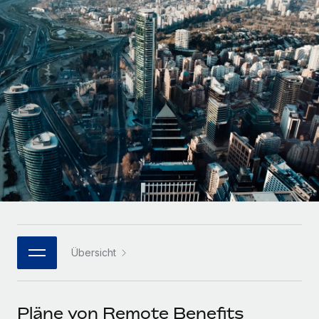
Globales Onboarding und Verwalten von
Gesamtbeschäftigungskosten
Anmelden
Freelancer:innen
Nederlands
WACHSTUMSPHASE
Honorarzahlungen berechnen
PEO
Français
Informationen zu möglichen Währungen und
Startups
Auslagern von komplexen HR-Aufgaben
Abwicklungsfristen für globale Freelancer:innen
Agile HR- und Payroll-Lösungen für wachsende
Deutsch
Unternehmen
INFRASTRUKTUR
LERNEN MIT REMOTE
Mittelstand
Español
Remote Embedded
Maßgeschneiderte HR-Lösungen, um Teams zu
Forschung und Leitfäden
Nahtlose Integration der HR in bestehende Abläufe
vergrößern
Italiano
Fallstudien
Plattform
Enterprise
Português (Portugal)
Integrierte HR-Kernfunktionen für dein Team
HR-Glossar
Globale HR für Konzerne und Großunternehmen
Verknüpfen
Neu
日本語
Checklisten und Vorlagen
Verknüpfung beliebiger KI-Tools mit Remote über unser
Übersicht
PARTNER WERDEN
Bibliothek für Stellenbeschreibungen
한국어
MCP
Strategische Technologiepartner
Webinare
Integrationen
Flexible Einbettung von Global-HR-Funktionen in deine
中文（简体）
Pläne von Remote Benefits
Plattform
Prozessoptimierung mit unverzichtbaren Business-