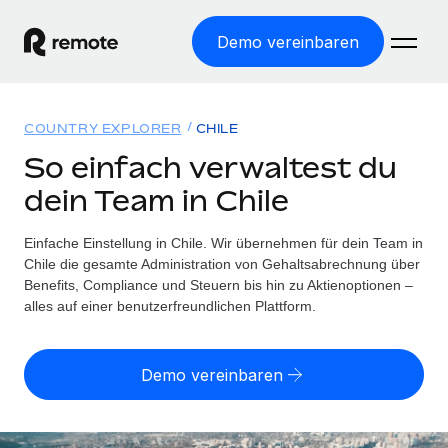
Demo vereinbaren
Startseite
COUNTRY EXPLORER
CHILE
Produkte
So einfach verwaltest du
dein Team in Chile
Lösungen
WELTWEITE BESCHÄFTIGUNG
Globale Payroll
Einfache Einstellung in Chile. Wir übernehmen für dein Team in
Ressourcen
WELTWEITE ABDECKUNG
Einfache, rechtssicher Payroll
Chile die gesamte Administration von Gehaltsabrechnung über
Country Explorer
Benefits, Compliance und Steuern bis hin zu Aktienoptionen –
Preise
TOOLS UND RECHNER
Employer of Record
alles auf einer benutzerfreundlichen Plattform.
Länderspezifische Unterstützung bei der Einstellung
Weltweites Wachstum ohne Kosten für Niederlassungen
Scheinselbstständigkeitsrisiko berechnen
Explorer für US-Bundesstaaten
Länderspezifische Einschätzung des
Contractor of Record
Demo vereinbaren
Einfache Einstellung in allen US-Bundesstaaten
Scheinselbstständigkeitsrisikos
Deutsch
Rechtssichere, weltweite Arbeit mit Freelancer:innen
Remote im Vergleich
Personalkostenrechner
Contractor Management
English
Vergleiche mit unseren Mitbewerbern
Länderspezifische Berechnung der