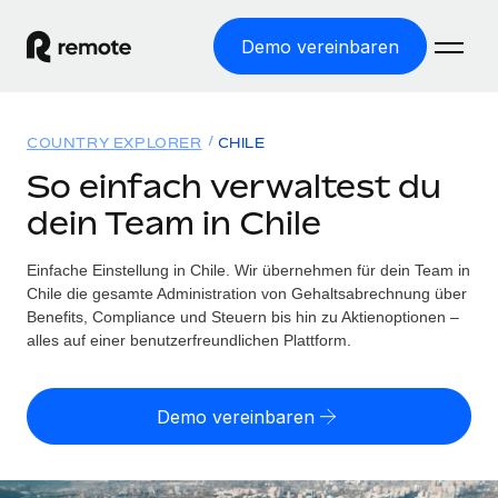
Demo vereinbaren
Startseite
COUNTRY EXPLORER
CHILE
Produkte
So einfach verwaltest du
dein Team in Chile
Lösungen
WELTWEITE BESCHÄFTIGUNG
Globale Payroll
Einfache Einstellung in Chile. Wir übernehmen für dein Team in
Ressourcen
WELTWEITE ABDECKUNG
Einfache, rechtssicher Payroll
Chile die gesamte Administration von Gehaltsabrechnung über
Country Explorer
Benefits, Compliance und Steuern bis hin zu Aktienoptionen –
Preise
TOOLS UND RECHNER
Employer of Record
alles auf einer benutzerfreundlichen Plattform.
Länderspezifische Unterstützung bei der Einstellung
Weltweites Wachstum ohne Kosten für Niederlassungen
Scheinselbstständigkeitsrisiko berechnen
Explorer für US-Bundesstaaten
Länderspezifische Einschätzung des
Contractor of Record
Demo vereinbaren
Einfache Einstellung in allen US-Bundesstaaten
Scheinselbstständigkeitsrisikos
Deutsch
Rechtssichere, weltweite Arbeit mit Freelancer:innen
Remote im Vergleich
Personalkostenrechner
Contractor Management
English
Vergleiche mit unseren Mitbewerbern
Länderspezifische Berechnung der