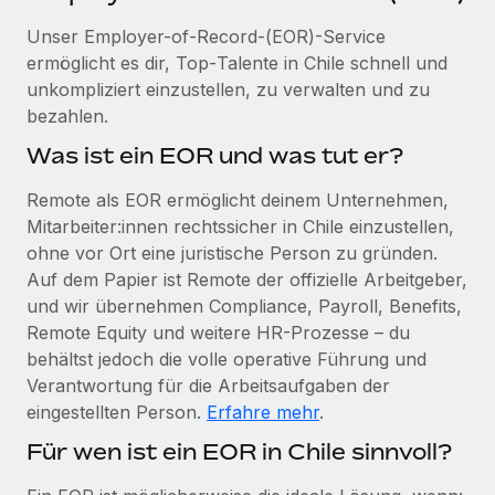
Events
Tools
Partner werden
Unser Employer-of-Record-(EOR)-Service
Newsroom
Entdecke die Möglichkeiten einer Partnerschaft
ermöglicht es dir, Top‑Talente in Chile schnell und
unkompliziert einzustellen, zu verwalten und zu
DIENSTLEISTUNGEN
Informationen zu Gehältern und Qualifikationen
Remote Build
Demnächst verfügbar
bezahlen.
Frag unsere Expert:innen
Beratung zu Integrationen und KI-Automatisierung
Insights Center
Was ist ein EOR und was tut er?
Hilfe von Expert:innen für globale HR & Compliance
Hol dir Unterstützung
Remote als EOR ermöglicht deinem Unternehmen,
Background-Checks
FALLSTUDIEN
Mitarbeiter:innen rechtssicher in Chile einzustellen,
Einfacheres Bewerber:innen-Screening
Alle Ressourcen anzeigen
ohne vor Ort eine juristische Person zu gründen.
So hat der KI-Vorreiter Weaviate sein Team mit
Remote um 120 % vergrößert
Auf dem Papier ist Remote der offizielle Arbeitgeber,
Compliance Watchtower
und wir übernehmen Compliance, Payroll, Benefits,
Lückenlose Compliance
BLOG
Weaviate auf einen Blick Weaviate entwickelt KI-basierte
Remote Equity und weitere HR-Prozesse – du
Open-Source-Infrastrukturen. Das...
Globale Payroll
Geräteverwaltung
behältst jedoch die volle operative Führung und
Globale Bereitstellung und Verfolgung von IT-
Mehr erfahren
Verantwortung für die Arbeitsaufgaben der
EOR und PEO
Geräten
eingestellten Person.
Erfahre mehr
.
Contractor Management
Für wen ist ein EOR in Chile sinnvoll?
Gründung von Niederlassungen
Strategische Partnerschaft zwischen
Steuern
Schnelle, rechtssichere Gründung von
Reverse Tech und Remote für Contractor