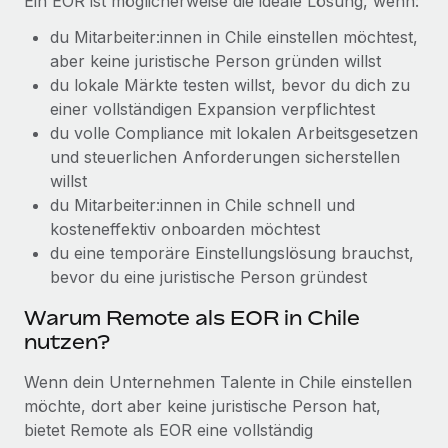
Ein EOR ist möglicherweise die ideale Lösung, wenn:
Management und Payroll
Niederlassungen
Den Blog erkunden
du Mitarbeiter:innen in Chile einstellen möchtest,
Reverse Tech auf einen Blick Das Gesundheits- und
Mobilität und Relocation
aber keine juristische Person gründen willst
Wellness-Startup Reverse Tech hat das globale...
Mühelose Relocation von Mitarbeiter:innen
du lokale Märkte testen willst, bevor du dich zu
BLOG
Mehr erfahren
einer vollständigen Expansion verpflichtest
Benefits
du volle Compliance mit lokalen Arbeitsgesetzen
Neues zu Remote-Produkten: Integration mit
Mühelose Verwaltung von Benefits
und steuerlichen Anforderungen sicherstellen
Gusto und Zero und Contractor Management
Plus
willst
du Mitarbeiter:innen in Chile schnell und
Auch im neuen Jahr wollen wir bei Remote Unternehmen
kosteneffektiv onboarden möchtest
aller Größen dabei unterstützen, die beste...
du eine temporäre Einstellungslösung brauchst,
Mehr erfahren
bevor du eine juristische Person gründest
Warum Remote als EOR in Chile
nutzen?
Wie Phiture 55 Mitarbeiter:innen in 19 Ländern
mit Remote verwaltet
Wenn dein Unternehmen Talente in Chile einstellen
Phiture ist der unumstrittene Marktführer im Bereich der
möchte, dort aber keine juristische Person hat,
Wachstumsberatung für mobile Apps. Das...
bietet Remote als EOR eine vollständig