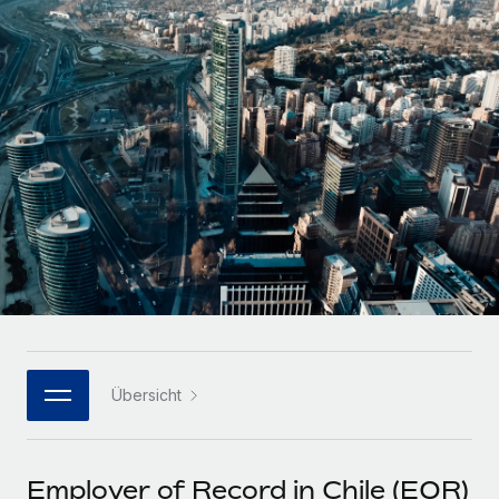
Globales Onboarding und Verwalten von
Gesamtbeschäftigungskosten
Anmelden
Freelancer:innen
Nederlands
WACHSTUMSPHASE
Honorarzahlungen berechnen
PEO
Français
Informationen zu möglichen Währungen und
Startups
Auslagern von komplexen HR-Aufgaben
Abwicklungsfristen für globale Freelancer:innen
Agile HR- und Payroll-Lösungen für wachsende
Deutsch
Unternehmen
INFRASTRUKTUR
LERNEN MIT REMOTE
Mittelstand
Español
Remote Embedded
Maßgeschneiderte HR-Lösungen, um Teams zu
Forschung und Leitfäden
Nahtlose Integration der HR in bestehende Abläufe
vergrößern
Italiano
Fallstudien
Plattform
Enterprise
Português (Portugal)
Integrierte HR-Kernfunktionen für dein Team
HR-Glossar
Globale HR für Konzerne und Großunternehmen
Verknüpfen
Neu
日本語
Checklisten und Vorlagen
Verknüpfung beliebiger KI-Tools mit Remote über unser
Übersicht
PARTNER WERDEN
Bibliothek für Stellenbeschreibungen
한국어
MCP
Strategische Technologiepartner
Webinare
Integrationen
Flexible Einbettung von Global-HR-Funktionen in deine
中文（简体）
Employer of Record in Chile (EOR)
Plattform
Prozessoptimierung mit unverzichtbaren Business-