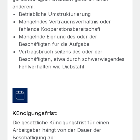
Management und Payroll
Niederlassungen
anderem:
Den Blog erkunden
Reverse Tech auf einen Blick Das Gesundheits- und
Betriebliche Umstrukturierung
Mobilität und Relocation
Wellness-Startup Reverse Tech hat das globale...
Mangelndes Vertrauensverhältnis oder
Mühelose Relocation von Mitarbeiter:innen
fehlende Kooperationsbereitschaft
BLOG
Mehr erfahren
Mangelnde Eignung des oder der
Benefits
Neues zu Remote-Produkten: Integration mit
Beschäftigten für die Aufgabe
Mühelose Verwaltung von Benefits
Gusto und Zero und Contractor Management
Vertragsbruch seitens des oder der
Plus
Beschäftigten, etwa durch schwerwiegendes
Auch im neuen Jahr wollen wir bei Remote Unternehmen
Fehlverhalten wie Diebstahl
aller Größen dabei unterstützen, die beste...
Mehr erfahren
Wie Phiture 55 Mitarbeiter:innen in 19 Ländern
Kündigungsfrist
mit Remote verwaltet
Die gesetzliche Kündigungsfrist für einen
Phiture ist der unumstrittene Marktführer im Bereich der
Arbeitgeber hängt von der Dauer der
Wachstumsberatung für mobile Apps. Das...
Beschäftigung ab: