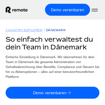
Demo vereinbaren
Startseite
COUNTRY EXPLORER
DÄNEMARK
Produkte
So einfach verwaltest du
dein Team in Dänemark
Lösungen
WELTWEITE BESCHÄFTIGUNG
Globale Payroll
Einfache Einstellung in Dänemark. Wir übernehmen für dein
Ressourcen
WELTWEITE ABDECKUNG
Einfache, rechtssicher Payroll
Team in Dänemark die gesamte Administration von
Country Explorer
Gehaltsabrechnung über Benefits, Compliance und Steuern bis
Preise
TOOLS UND RECHNER
Employer of Record
hin zu Aktienoptionen – alles auf einer benutzerfreundlichen
Länderspezifische Unterstützung bei der Einstellung
Weltweites Wachstum ohne Kosten für Niederlassungen
Plattform.
Scheinselbstständigkeitsrisiko berechnen
Explorer für US-Bundesstaaten
Länderspezifische Einschätzung des
Contractor of Record
Einfache Einstellung in allen US-Bundesstaaten
Scheinselbstständigkeitsrisikos
Deutsch
Rechtssichere, weltweite Arbeit mit Freelancer:innen
Demo vereinbaren
Remote im Vergleich
Personalkostenrechner
Contractor Management
English
Vergleiche mit unseren Mitbewerbern
Länderspezifische Berechnung der