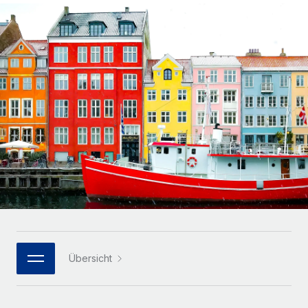
Globales Onboarding und Verwalten von
Gesamtbeschäftigungskosten
Anmelden
Freelancer:innen
Nederlands
WACHSTUMSPHASE
Honorarzahlungen berechnen
PEO
Français
Informationen zu möglichen Währungen und
Startups
Auslagern von komplexen HR-Aufgaben
Abwicklungsfristen für globale Freelancer:innen
Agile HR- und Payroll-Lösungen für wachsende
Deutsch
Unternehmen
INFRASTRUKTUR
LERNEN MIT REMOTE
Mittelstand
Español
Remote Embedded
Maßgeschneiderte HR-Lösungen, um Teams zu
Forschung und Leitfäden
Nahtlose Integration der HR in bestehende Abläufe
vergrößern
Italiano
Fallstudien
Plattform
Enterprise
Português (Portugal)
Integrierte HR-Kernfunktionen für dein Team
HR-Glossar
Globale HR für Konzerne und Großunternehmen
Verknüpfen
Neu
日本語
Checklisten und Vorlagen
Verknüpfung beliebiger KI-Tools mit Remote über unser
PARTNER WERDEN
Bibliothek für Stellenbeschreibungen
한국어
MCP
Übersicht
Strategische Technologiepartner
Webinare
Integrationen
Flexible Einbettung von Global-HR-Funktionen in deine
中文（简体）
Plattform
Prozessoptimierung mit unverzichtbaren Business-