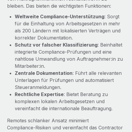
Management und Payroll
Niederlassungen
bleiben. Das bieten die wichtigsten Funktionen:
Den Blog erkunden
Reverse Tech auf einen Blick Das Gesundheits- und
Weltweite Compliance-Unterstützung
: Sorgt
Mobilität und Relocation
Wellness-Startup Reverse Tech hat das globale...
für die Einhaltung von Arbeitsgesetzen in mehr
Mühelose Relocation von Mitarbeiter:innen
BLOG
als 200 Ländern mit lokalisierten Verträgen und
Mehr erfahren
Benefits
korrekter Dokumentation.
Neues zu Remote-Produkten: Integration mit
Mühelose Verwaltung von Benefits
Schutz vor falscher Klassifizierung
: Beinhaltet
Gusto und Zero und Contractor Management
integrierte Compliance‑Prüfungen und eine
Plus
nahtlose Umwandlung von Auftragnehmer:in zu
Auch im neuen Jahr wollen wir bei Remote Unternehmen
Mitarbeiter:in.
aller Größen dabei unterstützen, die beste...
Zentrale Dokumentation
: Führt alle relevanten
Unterlagen für Prüfungen und automatisiert
Mehr erfahren
Steueranmeldungen.
Rechtliche Expertise
: Bietet Beratung zu
komplexen lokalen Arbeitsgesetzen und
Wie Phiture 55 Mitarbeiter:innen in 19 Ländern
mit Remote verwaltet
vereinfacht die internationale Beauftragung.
Phiture ist der unumstrittene Marktführer im Bereich der
Remotes schlanker Ansatz minimiert
Wachstumsberatung für mobile Apps. Das...
Compliance‑Risiken und vereinfacht das Contractor