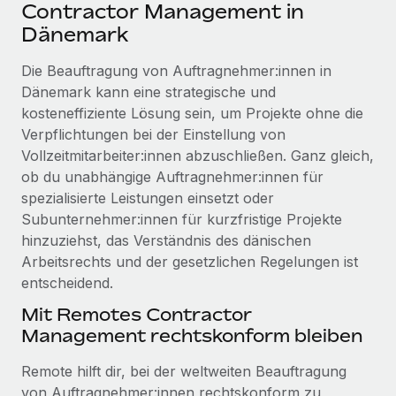
Events
Contractor Management in
Tools
Partner werden
Dänemark
Newsroom
Entdecke die Möglichkeiten einer Partnerschaft
Die Beauftragung von Auftragnehmer:innen in
DIENSTLEISTUNGEN
Informationen zu Gehältern und Qualifikationen
Remote Build
Demnächst verfügbar
Dänemark kann eine strategische und
Frag unsere Expert:innen
Beratung zu Integrationen und KI-Automatisierung
kosteneffiziente Lösung sein, um Projekte ohne die
Insights Center
Hilfe von Expert:innen für globale HR & Compliance
Verpflichtungen bei der Einstellung von
Hol dir Unterstützung
Vollzeitmitarbeiter:innen abzuschließen. Ganz gleich,
Background-Checks
FALLSTUDIEN
ob du unabhängige Auftragnehmer:innen für
Einfacheres Bewerber:innen-Screening
Alle Ressourcen anzeigen
spezialisierte Leistungen einsetzt oder
So hat der KI-Vorreiter Weaviate sein Team mit
Subunternehmer:innen für kurzfristige Projekte
Remote um 120 % vergrößert
Compliance Watchtower
hinzuziehst, das Verständnis des dänischen
Lückenlose Compliance
BLOG
Weaviate auf einen Blick Weaviate entwickelt KI-basierte
Arbeitsrechts und der gesetzlichen Regelungen ist
Open-Source-Infrastrukturen. Das...
Globale Payroll
entscheidend.
Geräteverwaltung
Globale Bereitstellung und Verfolgung von IT-
Mehr erfahren
EOR und PEO
Mit Remotes Contractor
Geräten
Management rechtskonform bleiben
Contractor Management
Gründung von Niederlassungen
Strategische Partnerschaft zwischen
Remote hilft dir, bei der weltweiten Beauftragung
Steuern
Schnelle, rechtssichere Gründung von
Reverse Tech und Remote für Contractor
von Auftragnehmer:innen rechtskonform zu