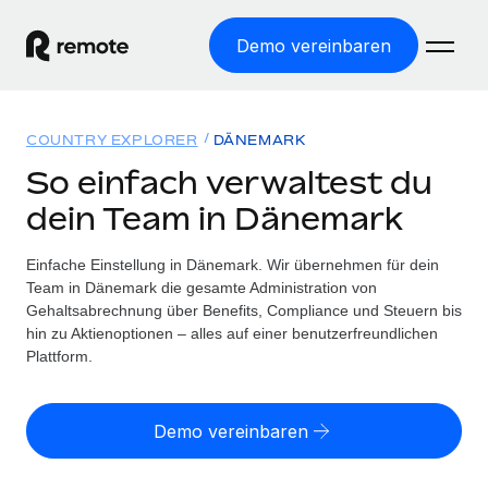
Demo vereinbaren
Startseite
COUNTRY EXPLORER
DÄNEMARK
Produkte
So einfach verwaltest du
dein Team in Dänemark
Lösungen
WELTWEITE BESCHÄFTIGUNG
Globale Payroll
Einfache Einstellung in Dänemark. Wir übernehmen für dein
Ressourcen
WELTWEITE ABDECKUNG
Einfache, rechtssicher Payroll
Team in Dänemark die gesamte Administration von
Country Explorer
Gehaltsabrechnung über Benefits, Compliance und Steuern bis
Preise
TOOLS UND RECHNER
Employer of Record
hin zu Aktienoptionen – alles auf einer benutzerfreundlichen
Länderspezifische Unterstützung bei der Einstellung
Weltweites Wachstum ohne Kosten für Niederlassungen
Plattform.
Scheinselbstständigkeitsrisiko berechnen
Explorer für US-Bundesstaaten
Länderspezifische Einschätzung des
Contractor of Record
Einfache Einstellung in allen US-Bundesstaaten
Scheinselbstständigkeitsrisikos
Deutsch
Rechtssichere, weltweite Arbeit mit Freelancer:innen
Demo vereinbaren
Remote im Vergleich
Personalkostenrechner
Contractor Management
English
Vergleiche mit unseren Mitbewerbern
Länderspezifische Berechnung der