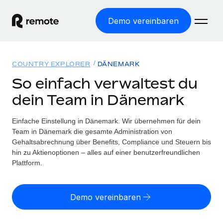
Demo vereinbaren
Startseite
COUNTRY EXPLORER
DÄNEMARK
Produkte
So einfach verwaltest du
dein Team in Dänemark
Lösungen
WELTWEITE BESCHÄFTIGUNG
Globale Payroll
Einfache Einstellung in Dänemark. Wir übernehmen für dein
Ressourcen
WELTWEITE ABDECKUNG
Einfache, rechtssicher Payroll
Team in Dänemark die gesamte Administration von
Country Explorer
Gehaltsabrechnung über Benefits, Compliance und Steuern bis
Preise
TOOLS UND RECHNER
Employer of Record
hin zu Aktienoptionen – alles auf einer benutzerfreundlichen
Länderspezifische Unterstützung bei der Einstellung
Weltweites Wachstum ohne Kosten für Niederlassungen
Plattform.
Scheinselbstständigkeitsrisiko berechnen
Explorer für US-Bundesstaaten
Länderspezifische Einschätzung des
Contractor of Record
Einfache Einstellung in allen US-Bundesstaaten
Scheinselbstständigkeitsrisikos
Deutsch
Rechtssichere, weltweite Arbeit mit Freelancer:innen
Demo vereinbaren
Remote im Vergleich
Personalkostenrechner
Contractor Management
English
Vergleiche mit unseren Mitbewerbern
Länderspezifische Berechnung der