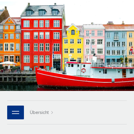
Globales Onboarding und Verwalten von
Gesamtbeschäftigungskosten
Anmelden
Freelancer:innen
Nederlands
WACHSTUMSPHASE
Honorarzahlungen berechnen
PEO
Français
Informationen zu möglichen Währungen und
Startups
Auslagern von komplexen HR-Aufgaben
Abwicklungsfristen für globale Freelancer:innen
Agile HR- und Payroll-Lösungen für wachsende
Deutsch
Unternehmen
INFRASTRUKTUR
LERNEN MIT REMOTE
Mittelstand
Español
Remote Embedded
Maßgeschneiderte HR-Lösungen, um Teams zu
Forschung und Leitfäden
Nahtlose Integration der HR in bestehende Abläufe
vergrößern
Italiano
Fallstudien
Plattform
Enterprise
Português (Portugal)
Integrierte HR-Kernfunktionen für dein Team
HR-Glossar
Globale HR für Konzerne und Großunternehmen
Verknüpfen
Neu
日本語
Checklisten und Vorlagen
Verknüpfung beliebiger KI-Tools mit Remote über unser
PARTNER WERDEN
Bibliothek für Stellenbeschreibungen
한국어
MCP
Übersicht
Strategische Technologiepartner
Webinare
Integrationen
Flexible Einbettung von Global-HR-Funktionen in deine
中文（简体）
Plattform
Prozessoptimierung mit unverzichtbaren Business-