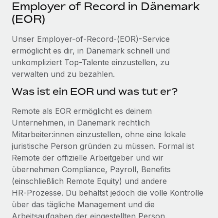
Events
Employer of Record in Dänemark
Tools
Partner werden
(EOR)
Newsroom
Entdecke die Möglichkeiten einer Partnerschaft
Unser Employer-of-Record-(EOR)-Service
DIENSTLEISTUNGEN
Informationen zu Gehältern und Qualifikationen
Remote Build
Demnächst verfügbar
ermöglicht es dir, in Dänemark schnell und
Frag unsere Expert:innen
Beratung zu Integrationen und KI-Automatisierung
unkompliziert Top-Talente einzustellen, zu
Insights Center
Hilfe von Expert:innen für globale HR & Compliance
verwalten und zu bezahlen.
Hol dir Unterstützung
Was ist ein EOR und was tut er?
Background-Checks
FALLSTUDIEN
Einfacheres Bewerber:innen-Screening
Alle Ressourcen anzeigen
Remote als EOR ermöglicht es deinem
So hat der KI-Vorreiter Weaviate sein Team mit
Unternehmen, in Dänemark rechtlich
Remote um 120 % vergrößert
Compliance Watchtower
Mitarbeiter:innen einzustellen, ohne eine lokale
Lückenlose Compliance
BLOG
Weaviate auf einen Blick Weaviate entwickelt KI-basierte
juristische Person gründen zu müssen. Formal ist
Open-Source-Infrastrukturen. Das...
Globale Payroll
Geräteverwaltung
Remote der offizielle Arbeitgeber und wir
Globale Bereitstellung und Verfolgung von IT-
übernehmen Compliance, Payroll, Benefits
Mehr erfahren
EOR und PEO
Geräten
(einschließlich Remote Equity) und andere
Contractor Management
HR‑Prozesse. Du behältst jedoch die volle Kontrolle
Gründung von Niederlassungen
Strategische Partnerschaft zwischen
über das tägliche Management und die
Steuern
Schnelle, rechtssichere Gründung von
Reverse Tech und Remote für Contractor
Arbeitsaufgaben der eingestellten Person.