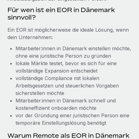
Management und Payroll
Niederlassungen
Den Blog erkunden
Für wen ist ein EOR in Dänemark
Reverse Tech auf einen Blick Das Gesundheits- und
sinnvoll?
Mobilität und Relocation
Wellness-Startup Reverse Tech hat das globale...
Mühelose Relocation von Mitarbeiter:innen
BLOG
Ein EOR ist möglicherweise die ideale Lösung, wenn
Mehr erfahren
dein Unternehmen:
Benefits
Neues zu Remote-Produkten: Integration mit
Mühelose Verwaltung von Benefits
Mitarbeiter:innen in Dänemark einstellen möchte,
Gusto und Zero und Contractor Management
Plus
ohne eine juristische Person zu gründen
lokale Märkte testet, bevor es sich für eine
Auch im neuen Jahr wollen wir bei Remote Unternehmen
vollständige Expansion entscheidet
aller Größen dabei unterstützen, die beste...
vollständige Compliance mit lokalen
Mehr erfahren
Arbeitsgesetzen und steuerlichen Vorgaben
sicherstellen möchte
Mitarbeiter:innen in Dänemark schnell und
Wie Phiture 55 Mitarbeiter:innen in 19 Ländern
kosteneffizient onboarden möchte
mit Remote verwaltet
vor der Gründung einer juristischen Person eine
temporäre Einstellungs­lösung benötigt
Phiture ist der unumstrittene Marktführer im Bereich der
Wachstumsberatung für mobile Apps. Das...
Warum Remote als EOR in Dänemark