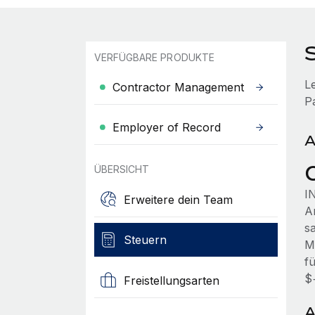
S
VERFÜGBARE PRODUKTE
L
Contractor Management
P
Employer of Record
A
ÜBERSICHT
I
Erweitere dein Team
A
s
Steuern
Mi
fü
$
Freistellungsarten
A