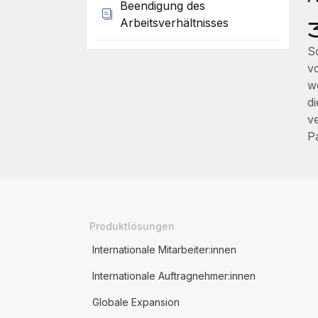
Beendigung des
Arbeitsverhältnisses
S
v
w
d
v
P
Produktlösungen
Internationale Mitarbeiter:innen
Internationale Auftragnehmer:innen
Globale Expansion