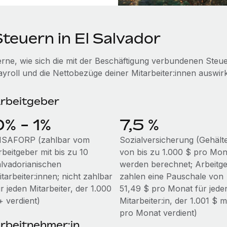
teuern in El Salvador
erne, wie sich die mit der Beschäftigung verbundenen Steu
ayroll und die Nettobezüge deiner Mitarbeiter:innen auswir
rbeitgeber
0% - 1%
7,5 %
NSAFORP (zahlbar vom
Sozialversicherung (Gehält
rbeitgeber mit bis zu 10
von bis zu 1.000 $ pro Mon
alvadorianischen
werden berechnet; Arbeitg
tarbeiter:innen; nicht zahlbar
zahlen eine Pauschale von
r jeden Mitarbeiter, der 1.000
51,49 $ pro Monat für jede
+ verdient)
Mitarbeiter:in, der 1.001 $ 
pro Monat verdient)
rbeitnehmer:in