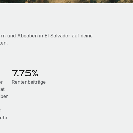
ern und Abgaben in El Salvador auf deine
ken.
7.75%
er
Rentenbeiträge
at
eber
n
mehr