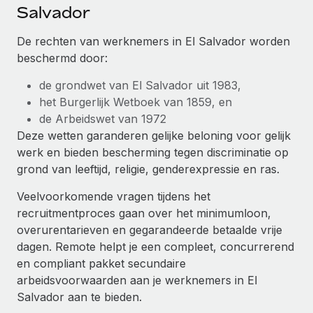
Ontdek hoe je met ons kunt samenwerken
DIENSTEN
Salvador
Inzicht in salaris en talent
Vraag een expert
Remote Build
Binnenkort beschikbaar
De rechten van werknemers in El Salvador worden
Krijg hulp van global HR- en juridische experts
Integraties en advies over AI-automatiseringen
beschermd door:
Inzichtencentrum
Achtergrondonderzoek
de grondwet van El Salvador uit 1983,
Support
Vereenvoudig het screeningsproces van
CASESTUDY'S
het Burgerlijk Wetboek van 1859, en
kandidaten
Alle bronnen bekijken
de Arbeidswet van 1972
Deze wetten garanderen gelijke beloning voor gelijk
Compliance Watchtower
werk en bieden bescherming tegen discriminatie op
Blijf compliance-risico's voor
BLOG
grond van leeftijd, religie, genderexpressie en ras.
Global Payroll
Apparaatbeheer
Veelvoorkomende vragen tijdens het
Lever en track wereldwijd IT-middelen
EOR en PEO
recruitmentproces gaan over het minimumloon,
overurentarieven en gegarandeerde betaalde vrije
Entiteiten oprichten
Contractor Management
dagen. Remote helpt je een compleet, concurrerend
Stel snel compliant entiteiten op
en compliant pakket secundaire
Belastingen
arbeidsvoorwaarden aan je werknemers in El
Mobiliteit en overplaatsing
Salvador aan te bieden.
Naar de blog
Plaats werknemers moeiteloos over