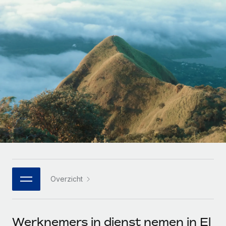
Zzp'ers internationaal onboarden en beheren
Betalingscalculator voor zzp'ers
Inloggen
Nederlands
Ontdek valuta-opties en betaalsnelheden voor
PEO
GROEIFASE
internationale zzp'ers
Ingewikkelde HR-taken eenvoudig uitbesteden
Français
Start-ups
Flexibele global HR en payroll solutions voor groeiende
LEREN MET REMOTE
Deutsch
bedrijven
INFRASTRUCTUUR
Onderzoek en gidsen
Remote Embedded
Mid-market
Español
HR naadloos in workflows integreren
Casestudy's
Teams uitbreiden met HR solutions op maat
Italiano
Platform
HR-woordenlijst
Enterprise
Ingebouwde essentiële HR-functies voor je team
Global HR voor grote bedrijven
Português (Portugal)
Checklists en templates
Verbinden
Nieuw
Bibliotheek met functiebeschrijvingen
日本語
AI-tools koppelen aan Remote met onze MCP
WERK MET ONS SAMEN
Overzicht
Strategische technologiepartners
Webinars
Integraties
한국어
Integreer global HR flexibel in je platform
Processen stroomlijnen met essentiële zakelijke tools
Evenementen
中文（简体）
Een partner worden
Werknemers in dienst nemen in El
Newsroom