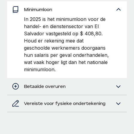
Secundaire arbeidsvoorwaarden
Minimumloon
BLOG
Eenvoudig secundaire arbeidsvoorwaarden
In 2025 is het minimumloon voor de
beheren
handel- en dienstensector van El
Productupdates van Remote: Gusto- en Xero-
integraties en Contractor Management Plus
Salvador vastgesteld op $ 408,80.
Houd er rekening mee dat
Het blijft de missie van Remote om alle soorten bedrijven
geschoolde werknemers doorgaans
te helpen bij het aannemen, beheren en...
hun salaris per geval onderhandelen,
Meer informatie
wat vaak hoger ligt dan het nationale
minimumloon.
Hoe Phiture 55 werknemers in 19 landen
Betaalde overuren
beheert met Remote
Phiture, een toonaangevende leider in de wereldwijde
Vereiste voor fysieke ondertekening
mobiele groeiadviessector, zet zich sinds 2016...
Meer informatie