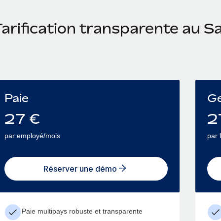
Tarification transparente au S
Paie
Ge
27
€
2
par employé/mois
par 
Réserver une démo
Paie multipays robuste et transparente