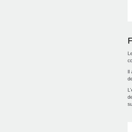
F
Le
co
Il
de
L’
de
su