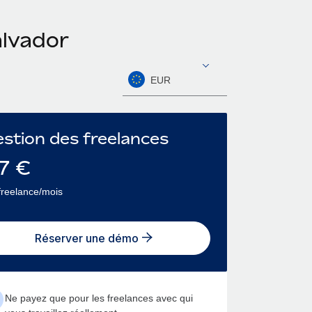
alvador
EUR
stion des freelances
7
€
freelance/mois
Réserver une démo
Ne payez que pour les freelances avec qui