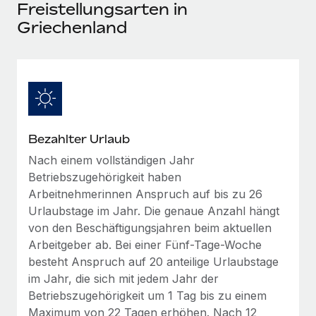
Events
Freistellungsarten in
Tools
Partner werden
Griechenland
Newsroom
Entdecke die Möglichkeiten einer Partnerschaft
DIENSTLEISTUNGEN
Informationen zu Gehältern und Qualifikationen
Remote Build
Demnächst verfügbar
Frag unsere Expert:innen
Beratung zu Integrationen und KI-Automatisierung
Insights Center
Hilfe von Expert:innen für globale HR & Compliance
Hol dir Unterstützung
Background-Checks
FALLSTUDIEN
Bezahlter Urlaub
Einfacheres Bewerber:innen-Screening
Alle Ressourcen anzeigen
Nach einem vollständigen Jahr
So hat der KI-Vorreiter Weaviate sein Team mit
Betriebszugehörigkeit haben
Remote um 120 % vergrößert
Compliance Watchtower
Arbeitnehmerinnen Anspruch auf bis zu 26
Lückenlose Compliance
BLOG
Weaviate auf einen Blick Weaviate entwickelt KI-basierte
Urlaubstage im Jahr. Die genaue Anzahl hängt
Open-Source-Infrastrukturen. Das...
Globale Payroll
Geräteverwaltung
von den Beschäftigungsjahren beim aktuellen
Globale Bereitstellung und Verfolgung von IT-
Arbeitgeber ab. Bei einer Fünf-Tage-Woche
Mehr erfahren
EOR und PEO
Geräten
besteht Anspruch auf 20 anteilige Urlaubstage
Contractor Management
im Jahr, die sich mit jedem Jahr der
Gründung von Niederlassungen
Betriebszugehörigkeit um 1 Tag bis zu einem
Strategische Partnerschaft zwischen
Steuern
Schnelle, rechtssichere Gründung von
Reverse Tech und Remote für Contractor
Maximum von 22 Tagen erhöhen. Nach 12