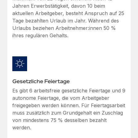
Management und Payroll
Niederlassungen
Jahren Erwerbstätigkeit, davon 10 beim
Den Blog erkunden
aktuellen Arbeitgeber, besteht Anspruch auf 25
Reverse Tech auf einen Blick Das Gesundheits- und
Mobilität und Relocation
Tage bezahlten Urlaub im Jahr. Während des
Wellness-Startup Reverse Tech hat das globale...
Mühelose Relocation von Mitarbeiter:innen
Urlaubs beziehen Arbeitnehmer:innen 50 %
BLOG
Mehr erfahren
ihres regulären Gehalts.
Benefits
Neues zu Remote-Produkten: Integration mit
Mühelose Verwaltung von Benefits
Gusto und Zero und Contractor Management
Plus
Auch im neuen Jahr wollen wir bei Remote Unternehmen
aller Größen dabei unterstützen, die beste...
Gesetzliche Feiertage
Mehr erfahren
Es gibt 6 arbeitsfreie gesetzliche Feiertage und 9
autonome Feiertage, die vom Arbeitgeber
freigegeben werden können. Für Feiertagsarbeit
Wie Phiture 55 Mitarbeiter:innen in 19 Ländern
mit Remote verwaltet
muss zusätzlich zum Grundgehalt ein Zuschlag
von mindestens 75 % desselben bezahlt
Phiture ist der unumstrittene Marktführer im Bereich der
werden.
Wachstumsberatung für mobile Apps. Das...