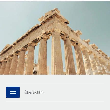
Globales Onboarding und Verwalten von
Gesamtbeschäftigungskosten
Anmelden
Freelancer:innen
Nederlands
WACHSTUMSPHASE
Honorarzahlungen berechnen
PEO
Français
Informationen zu möglichen Währungen und
Startups
Auslagern von komplexen HR-Aufgaben
Abwicklungsfristen für globale Freelancer:innen
Agile HR- und Payroll-Lösungen für wachsende
Deutsch
Unternehmen
INFRASTRUKTUR
LERNEN MIT REMOTE
Mittelstand
Español
Remote Embedded
Maßgeschneiderte HR-Lösungen, um Teams zu
Forschung und Leitfäden
Nahtlose Integration der HR in bestehende Abläufe
vergrößern
Italiano
Fallstudien
Plattform
Enterprise
Português (Portugal)
Integrierte HR-Kernfunktionen für dein Team
HR-Glossar
Globale HR für Konzerne und Großunternehmen
Verknüpfen
Neu
日本語
Checklisten und Vorlagen
Verknüpfung beliebiger KI-Tools mit Remote über unser
PARTNER WERDEN
Bibliothek für Stellenbeschreibungen
한국어
MCP
Übersicht
Strategische Technologiepartner
Webinare
Integrationen
Flexible Einbettung von Global-HR-Funktionen in deine
中文（简体）
Plattform
Prozessoptimierung mit unverzichtbaren Business-