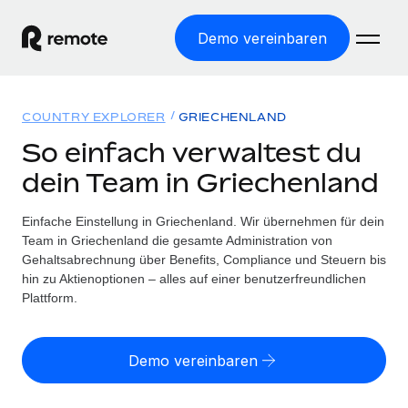
Demo vereinbaren
Startseite
COUNTRY EXPLORER
GRIECHENLAND
Produkte
So einfach verwaltest du
dein Team in Griechenland
Lösungen
WELTWEITE BESCHÄFTIGUNG
Globale Payroll
Einfache Einstellung in Griechenland. Wir übernehmen für dein
Ressourcen
WELTWEITE ABDECKUNG
Einfache, rechtssicher Payroll
Team in Griechenland die gesamte Administration von
Country Explorer
Gehaltsabrechnung über Benefits, Compliance und Steuern bis
Preise
TOOLS UND RECHNER
Employer of Record
hin zu Aktienoptionen – alles auf einer benutzerfreundlichen
Länderspezifische Unterstützung bei der Einstellung
Weltweites Wachstum ohne Kosten für Niederlassungen
Plattform.
Scheinselbstständigkeitsrisiko berechnen
Explorer für US-Bundesstaaten
Länderspezifische Einschätzung des
Contractor of Record
Einfache Einstellung in allen US-Bundesstaaten
Scheinselbstständigkeitsrisikos
Deutsch
Rechtssichere, weltweite Arbeit mit Freelancer:innen
Demo vereinbaren
Remote im Vergleich
Personalkostenrechner
Contractor Management
English
Vergleiche mit unseren Mitbewerbern
Länderspezifische Berechnung der