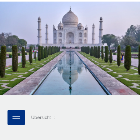
Globales Onboarding und Verwalten von
Gesamtbeschäftigungskosten
Anmelden
Freelancer:innen
Nederlands
WACHSTUMSPHASE
Honorarzahlungen berechnen
PEO
Français
Informationen zu möglichen Währungen und
Startups
Auslagern von komplexen HR-Aufgaben
Abwicklungsfristen für globale Freelancer:innen
Agile HR- und Payroll-Lösungen für wachsende
Deutsch
Unternehmen
INFRASTRUKTUR
LERNEN MIT REMOTE
Mittelstand
Español
Remote Embedded
Maßgeschneiderte HR-Lösungen, um Teams zu
Forschung und Leitfäden
Nahtlose Integration der HR in bestehende Abläufe
vergrößern
Italiano
Fallstudien
Plattform
Enterprise
Português (Portugal)
Integrierte HR-Kernfunktionen für dein Team
HR-Glossar
Globale HR für Konzerne und Großunternehmen
Verknüpfen
Neu
日本語
Checklisten und Vorlagen
Verknüpfung beliebiger KI-Tools mit Remote über unser
PARTNER WERDEN
Bibliothek für Stellenbeschreibungen
한국어
MCP
Übersicht
Strategische Technologiepartner
Webinare
Integrationen
Flexible Einbettung von Global-HR-Funktionen in deine
中文（简体）
Plattform
Prozessoptimierung mit unverzichtbaren Business-