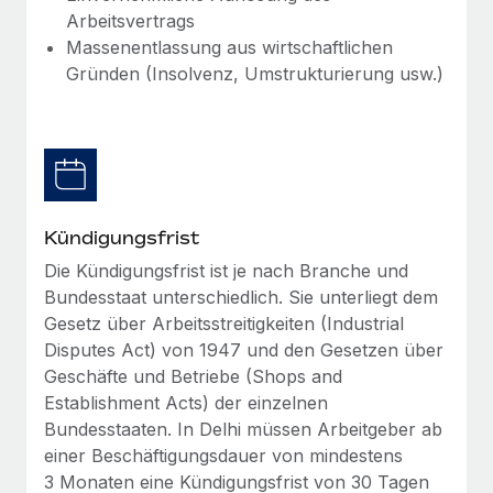
Management und Payroll
Niederlassungen
Arbeitsvertrags
Den Blog erkunden
Massenentlassung aus wirtschaftlichen
Reverse Tech auf einen Blick Das Gesundheits- und
Mobilität und Relocation
Gründen (Insolvenz, Umstrukturierung usw.)
Wellness-Startup Reverse Tech hat das globale...
Mühelose Relocation von Mitarbeiter:innen
BLOG
Mehr erfahren
Benefits
Neues zu Remote-Produkten: Integration mit
Mühelose Verwaltung von Benefits
Gusto und Zero und Contractor Management
Plus
Auch im neuen Jahr wollen wir bei Remote Unternehmen
Kündigungsfrist
aller Größen dabei unterstützen, die beste...
Die Kündigungsfrist ist je nach Branche und
Bundesstaat unterschiedlich. Sie unterliegt dem
Mehr erfahren
Gesetz über Arbeitsstreitigkeiten (Industrial
Disputes Act) von 1947 und den Gesetzen über
Geschäfte und Betriebe (Shops and
Wie Phiture 55 Mitarbeiter:innen in 19 Ländern
mit Remote verwaltet
Establishment Acts) der einzelnen
Bundesstaaten. In Delhi müssen Arbeitgeber ab
Phiture ist der unumstrittene Marktführer im Bereich der
einer Beschäftigungsdauer von mindestens
Wachstumsberatung für mobile Apps. Das...
3 Monaten eine Kündigungsfrist von 30 Tagen