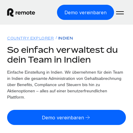
Demo vereinbaren
Startseite
COUNTRY EXPLORER
INDIEN
Produkte
So einfach verwaltest du
dein Team in Indien
Lösungen
WELTWEITE BESCHÄFTIGUNG
Globale Payroll
Einfache Einstellung in Indien. Wir übernehmen für dein Team
Ressourcen
WELTWEITE ABDECKUNG
Einfache, rechtssicher Payroll
in Indien die gesamte Administration von Gehaltsabrechnung
Country Explorer
über Benefits, Compliance und Steuern bis hin zu
Preise
TOOLS UND RECHNER
Employer of Record
Aktienoptionen – alles auf einer benutzerfreundlichen
Länderspezifische Unterstützung bei der Einstellung
Weltweites Wachstum ohne Kosten für Niederlassungen
Plattform.
Scheinselbstständigkeitsrisiko berechnen
Explorer für US-Bundesstaaten
Länderspezifische Einschätzung des
Contractor of Record
Einfache Einstellung in allen US-Bundesstaaten
Scheinselbstständigkeitsrisikos
Deutsch
Rechtssichere, weltweite Arbeit mit Freelancer:innen
Demo vereinbaren
Remote im Vergleich
Personalkostenrechner
Contractor Management
English
Vergleiche mit unseren Mitbewerbern
Länderspezifische Berechnung der