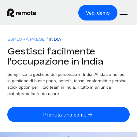
Vedi demo
Home
ESPLORA PAESE
INDIA
Prodotti
Gestisci facilmente
l'occupazione in India
Soluzioni
ASSUMI NEL MONDO
Global Payroll
Semplifica la gestione del personale in India. Affidati a noi per
Tariffe
COPERTURA GLOBALE
Gestisci il payroll a norma, in tutta semplicità
la gestione di buste paga, benefit, tasse, conformità e persino
Ricerca paesi
stock option per il tuo team in India, il tutto in un'unica
Employer of Record
piattaforma facile da usare.
Trova i servizi di supporto all’impiego per ogni Paese
Espanditi con zero costi di entità locale
Italiano
Confronta Remote
Contractor Management
Prenota una demo
Scopri come ci confrontiamo con gli altri
English
Recluta e gestisci collaboratori a livello globale
Login
Nederlands
DIVENTA NOSTRO PARTNER