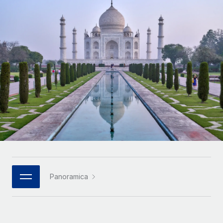
SERVICES
Partner tecnologici strategici
Français
Chiedi a un esperto
Integra l'HR globale nella tua piattaforma in modo
Affidati agli esperti per la gestione HR e la
flessibile
Deutsch
compliance globale
Español
CASE STUDIES
Italiano
Português (Portugal)
日本語
한국어
Panoramica
中文（简体）