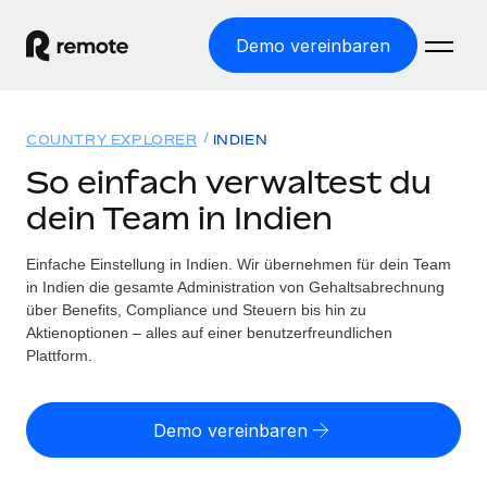
Demo vereinbaren
Startseite
COUNTRY EXPLORER
INDIEN
Produkte
So einfach verwaltest du
dein Team in Indien
Lösungen
WELTWEITE BESCHÄFTIGUNG
Globale Payroll
Einfache Einstellung in Indien. Wir übernehmen für dein Team
Ressourcen
WELTWEITE ABDECKUNG
Einfache, rechtssicher Payroll
in Indien die gesamte Administration von Gehaltsabrechnung
Country Explorer
über Benefits, Compliance und Steuern bis hin zu
Preise
TOOLS UND RECHNER
Employer of Record
Aktienoptionen – alles auf einer benutzerfreundlichen
Länderspezifische Unterstützung bei der Einstellung
Weltweites Wachstum ohne Kosten für Niederlassungen
Plattform.
Scheinselbstständigkeitsrisiko berechnen
Explorer für US-Bundesstaaten
Länderspezifische Einschätzung des
Contractor of Record
Einfache Einstellung in allen US-Bundesstaaten
Scheinselbstständigkeitsrisikos
Deutsch
Rechtssichere, weltweite Arbeit mit Freelancer:innen
Demo vereinbaren
Remote im Vergleich
Personalkostenrechner
Contractor Management
English
Vergleiche mit unseren Mitbewerbern
Länderspezifische Berechnung der