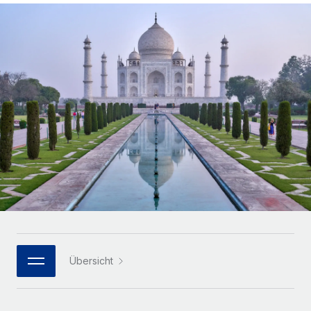
Globales Onboarding und Verwalten von
Gesamtbeschäftigungskosten
Anmelden
Freelancer:innen
Nederlands
WACHSTUMSPHASE
Honorarzahlungen berechnen
PEO
Français
Informationen zu möglichen Währungen und
Startups
Auslagern von komplexen HR-Aufgaben
Abwicklungsfristen für globale Freelancer:innen
Agile HR- und Payroll-Lösungen für wachsende
Deutsch
Unternehmen
INFRASTRUKTUR
LERNEN MIT REMOTE
Mittelstand
Español
Remote Embedded
Maßgeschneiderte HR-Lösungen, um Teams zu
Forschung und Leitfäden
Nahtlose Integration der HR in bestehende Abläufe
vergrößern
Italiano
Fallstudien
Plattform
Enterprise
Português (Portugal)
Integrierte HR-Kernfunktionen für dein Team
HR-Glossar
Globale HR für Konzerne und Großunternehmen
Verknüpfen
Neu
日本語
Checklisten und Vorlagen
Verknüpfung beliebiger KI-Tools mit Remote über unser
PARTNER WERDEN
Bibliothek für Stellenbeschreibungen
한국어
MCP
Übersicht
Strategische Technologiepartner
Webinare
Integrationen
Flexible Einbettung von Global-HR-Funktionen in deine
中文（简体）
Plattform
Prozessoptimierung mit unverzichtbaren Business-