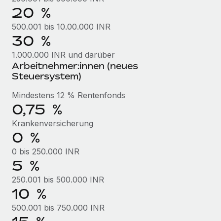
Management und Payroll
Niederlassungen
20 %
Den Blog erkunden
Reverse Tech auf einen Blick Das Gesundheits- und
500.001 bis 10.00.000 INR
Mobilität und Relocation
Wellness-Startup Reverse Tech hat das globale...
30 %
Mühelose Relocation von Mitarbeiter:innen
BLOG
Mehr erfahren
1.000.000 INR und darüber
Benefits
Arbeitnehmer:innen (neues
Neues zu Remote-Produkten: Integration mit
Mühelose Verwaltung von Benefits
Steuersystem)
Gusto und Zero und Contractor Management
Plus
Mindestens 12 % Rentenfonds
Auch im neuen Jahr wollen wir bei Remote Unternehmen
0,75 %
aller Größen dabei unterstützen, die beste...
Krankenversicherung
0 %
Mehr erfahren
0 bis 250.000 INR
5 %
Wie Phiture 55 Mitarbeiter:innen in 19 Ländern
250.001 bis 500.000 INR
mit Remote verwaltet
10 %
Phiture ist der unumstrittene Marktführer im Bereich der
500.001 bis 750.000 INR
Wachstumsberatung für mobile Apps. Das...