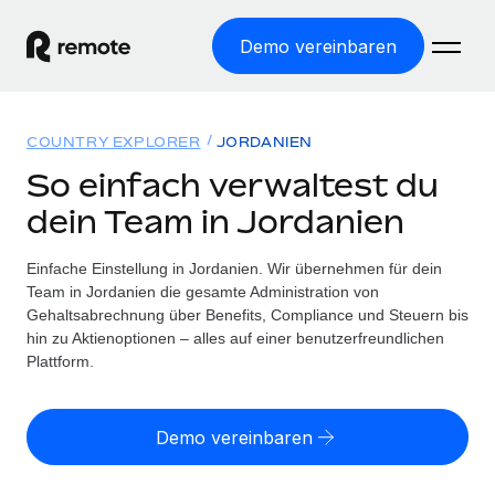
Demo vereinbaren
Startseite
COUNTRY EXPLORER
JORDANIEN
Produkte
So einfach verwaltest du
dein Team in Jordanien
Lösungen
WELTWEITE BESCHÄFTIGUNG
Globale Payroll
Einfache Einstellung in Jordanien. Wir übernehmen für dein
Ressourcen
WELTWEITE ABDECKUNG
Einfache, rechtssicher Payroll
Team in Jordanien die gesamte Administration von
Country Explorer
Gehaltsabrechnung über Benefits, Compliance und Steuern bis
Preise
TOOLS UND RECHNER
Employer of Record
hin zu Aktienoptionen – alles auf einer benutzerfreundlichen
Länderspezifische Unterstützung bei der Einstellung
Weltweites Wachstum ohne Kosten für Niederlassungen
Plattform.
Scheinselbstständigkeitsrisiko berechnen
Explorer für US-Bundesstaaten
Länderspezifische Einschätzung des
Contractor of Record
Einfache Einstellung in allen US-Bundesstaaten
Scheinselbstständigkeitsrisikos
Deutsch
Rechtssichere, weltweite Arbeit mit Freelancer:innen
Demo vereinbaren
Remote im Vergleich
Personalkostenrechner
Contractor Management
English
Vergleiche mit unseren Mitbewerbern
Länderspezifische Berechnung der