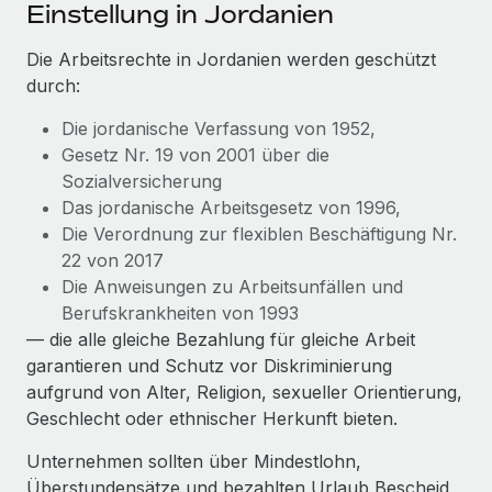
Events
Einstellung in Jordanien
Tools
Partner werden
Newsroom
Die Arbeitsrechte in Jordanien werden geschützt
Entdecke die Möglichkeiten einer Partnerschaft
durch:
DIENSTLEISTUNGEN
Informationen zu Gehältern und Qualifikationen
Remote Build
Demnächst verfügbar
Die jordanische Verfassung von 1952,
Frag unsere Expert:innen
Beratung zu Integrationen und KI-Automatisierung
Insights Center
Gesetz Nr. 19 von 2001 über die
Hilfe von Expert:innen für globale HR & Compliance
Sozialversicherung
Hol dir Unterstützung
Background-Checks
FALLSTUDIEN
Das jordanische Arbeitsgesetz von 1996,
Einfacheres Bewerber:innen-Screening
Die Verordnung zur flexiblen Beschäftigung Nr.
Alle Ressourcen anzeigen
So hat der KI-Vorreiter Weaviate sein Team mit
22 von 2017
Remote um 120 % vergrößert
Compliance Watchtower
Die Anweisungen zu Arbeitsunfällen und
Lückenlose Compliance
BLOG
Berufskrankheiten von 1993
Weaviate auf einen Blick Weaviate entwickelt KI-basierte
— die alle gleiche Bezahlung für gleiche Arbeit
Open-Source-Infrastrukturen. Das...
Globale Payroll
Geräteverwaltung
garantieren und Schutz vor Diskriminierung
Globale Bereitstellung und Verfolgung von IT-
Mehr erfahren
EOR und PEO
aufgrund von Alter, Religion, sexueller Orientierung,
Geräten
Geschlecht oder ethnischer Herkunft bieten.
Contractor Management
Gründung von Niederlassungen
Strategische Partnerschaft zwischen
Unternehmen sollten über Mindestlohn,
Steuern
Schnelle, rechtssichere Gründung von
Reverse Tech und Remote für Contractor
Überstundensätze und bezahlten Urlaub Bescheid