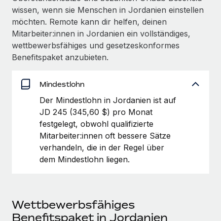
Management und Payroll
Niederlassungen
wissen, wenn sie Menschen in Jordanien einstellen
Den Blog erkunden
Reverse Tech auf einen Blick Das Gesundheits- und
möchten. Remote kann dir helfen, deinen
Mobilität und Relocation
Wellness-Startup Reverse Tech hat das globale...
Mitarbeiter:innen in Jordanien ein vollständiges,
Mühelose Relocation von Mitarbeiter:innen
wettbewerbsfähiges und gesetzeskonformes
BLOG
Mehr erfahren
Benefitspaket anzubieten.
Benefits
Neues zu Remote-Produkten: Integration mit
Mühelose Verwaltung von Benefits
Gusto und Zero und Contractor Management
Mindestlohn
Plus
Der Mindestlohn in Jordanien ist auf
Auch im neuen Jahr wollen wir bei Remote Unternehmen
JD 245 (345,60 $) pro Monat
aller Größen dabei unterstützen, die beste...
festgelegt, obwohl qualifizierte
Mehr erfahren
Mitarbeiter:innen oft bessere Sätze
verhandeln, die in der Regel über
dem Mindestlohn liegen.
Wie Phiture 55 Mitarbeiter:innen in 19 Ländern
mit Remote verwaltet
Phiture ist der unumstrittene Marktführer im Bereich der
Wettbewerbsfähiges
Wachstumsberatung für mobile Apps. Das...
Benefitspaket in Jordanien