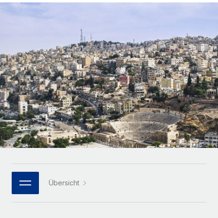
Globales Onboarding und Verwalten von
Gesamtbeschäftigungskosten
Anmelden
Freelancer:innen
Nederlands
WACHSTUMSPHASE
Honorarzahlungen berechnen
PEO
Français
Informationen zu möglichen Währungen und
Startups
Auslagern von komplexen HR-Aufgaben
Abwicklungsfristen für globale Freelancer:innen
Agile HR- und Payroll-Lösungen für wachsende
Deutsch
Unternehmen
INFRASTRUKTUR
LERNEN MIT REMOTE
Mittelstand
Español
Remote Embedded
Maßgeschneiderte HR-Lösungen, um Teams zu
Forschung und Leitfäden
Nahtlose Integration der HR in bestehende Abläufe
vergrößern
Italiano
Fallstudien
Plattform
Enterprise
Português (Portugal)
Integrierte HR-Kernfunktionen für dein Team
HR-Glossar
Globale HR für Konzerne und Großunternehmen
Verknüpfen
Neu
日本語
Checklisten und Vorlagen
Verknüpfung beliebiger KI-Tools mit Remote über unser
PARTNER WERDEN
Bibliothek für Stellenbeschreibungen
한국어
MCP
Übersicht
Strategische Technologiepartner
Webinare
Integrationen
Flexible Einbettung von Global-HR-Funktionen in deine
中文（简体）
Plattform
Prozessoptimierung mit unverzichtbaren Business-