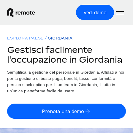
Vedi demo
Home
ESPLORA PAESE
GIORDANIA
Prodotti
Gestisci facilmente
l'occupazione in Giordania
Soluzioni
ASSUMI NEL MONDO
Global Payroll
Semplifica la gestione del personale in Giordania. Affidati a noi
Tariffe
COPERTURA GLOBALE
Gestisci il payroll a norma, in tutta semplicità
per la gestione di buste paga, benefit, tasse, conformità e
Ricerca paesi
persino stock option per il tuo team in Giordania, il tutto in
Employer of Record
un'unica piattaforma facile da usare.
Trova i servizi di supporto all’impiego per ogni Paese
Espanditi con zero costi di entità locale
Italiano
Confronta Remote
Contractor Management
Prenota una demo
Scopri come ci confrontiamo con gli altri
English
Recluta e gestisci collaboratori a livello globale
Login
Nederlands
DIVENTA NOSTRO PARTNER