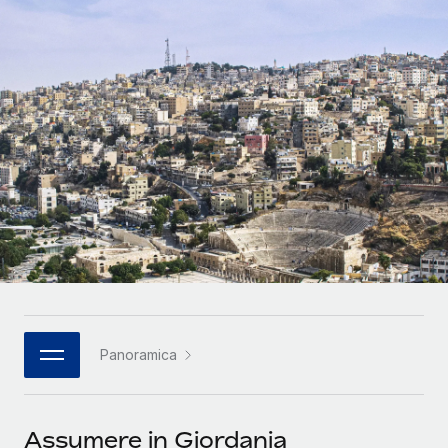
SERVICES
Partner tecnologici strategici
Français
Chiedi a un esperto
Integra l'HR globale nella tua piattaforma in modo
Affidati agli esperti per la gestione HR e la
flessibile
Deutsch
compliance globale
Español
CASE STUDIES
Italiano
Português (Portugal)
日本語
한국어
Panoramica
中文（简体）
Assumere in Giordania