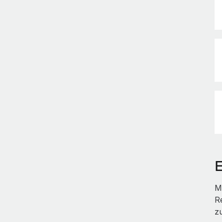
M
R
z