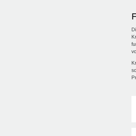
Di
Kr
fu
v
Kr
so
Pr