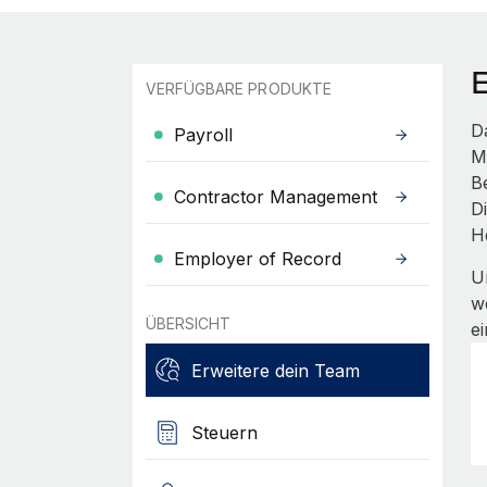
VERFÜGBARE PRODUKTE
D
Payroll
M
B
Contractor Management
D
H
Employer of Record
U
w
ÜBERSICHT
e
Erweitere dein Team
Steuern