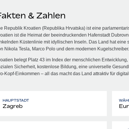
Fakten & Zahlen
e Republik Kroatien (Republika Hrvatska) ist eine parlamentari
oatien ist die Heimat der beeindruckenden Hafenstadt Dubrovnik
nkelnden Küstenlinie mit idyllischen Inseln. Das Land hat eine 
on Nikola Tesla, Marco Polo und dem modernen Kugelschreiber
oatien belegt Platz 43 im Index der menschlichen Entwicklung, 
zialen Sicherheit, kostenlose Bildung, eine universelle Gesun
o‑Kopf‑Einkommen – all das macht das Land attraktiv für digi
HAUPTSTADT
WÄH
Zagreb
Eur