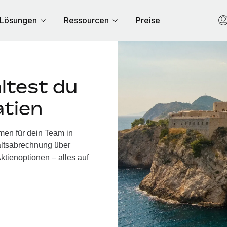
Lösungen
Ressourcen
Preise
ltest du
atien
men für dein Team in
altsabrechnung über
ktienoptionen – alles auf