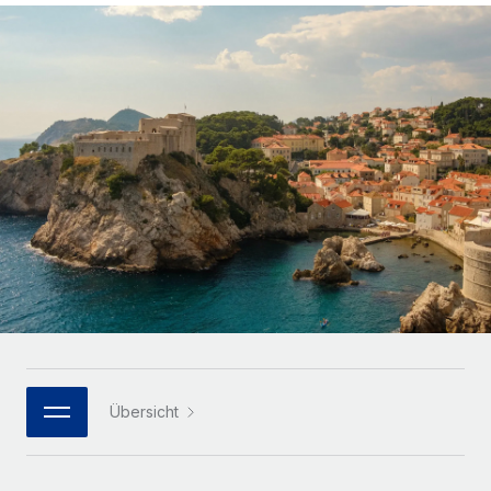
Globales Onboarding und Verwalten von
Gesamtbeschäftigungskosten
Anmelden
Freelancer:innen
Nederlands
WACHSTUMSPHASE
Honorarzahlungen berechnen
PEO
Français
Informationen zu möglichen Währungen und
Startups
Auslagern von komplexen HR-Aufgaben
Abwicklungsfristen für globale Freelancer:innen
Agile HR- und Payroll-Lösungen für wachsende
Deutsch
Unternehmen
INFRASTRUKTUR
LERNEN MIT REMOTE
Mittelstand
Español
Remote Embedded
Maßgeschneiderte HR-Lösungen, um Teams zu
Forschung und Leitfäden
Nahtlose Integration der HR in bestehende Abläufe
vergrößern
Italiano
Fallstudien
Plattform
Enterprise
Português (Portugal)
Integrierte HR-Kernfunktionen für dein Team
HR-Glossar
Globale HR für Konzerne und Großunternehmen
Verknüpfen
Neu
日本語
Checklisten und Vorlagen
Verknüpfung beliebiger KI-Tools mit Remote über unser
PARTNER WERDEN
Bibliothek für Stellenbeschreibungen
한국어
MCP
Übersicht
Strategische Technologiepartner
Webinare
Integrationen
Flexible Einbettung von Global-HR-Funktionen in deine
中文（简体）
Plattform
Prozessoptimierung mit unverzichtbaren Business-