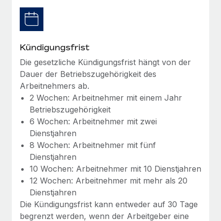
Management und Payroll
Niederlassungen
Den Blog erkunden
Reverse Tech auf einen Blick Das Gesundheits- und
Mobilität und Relocation
Wellness-Startup Reverse Tech hat das globale...
Mühelose Relocation von Mitarbeiter:innen
BLOG
Kündigungsfrist
Mehr erfahren
Benefits
Die gesetzliche Kündigungsfrist hängt von der
Neues zu Remote-Produkten: Integration mit
Dauer der Betriebszugehörigkeit des
Mühelose Verwaltung von Benefits
Gusto und Zero und Contractor Management
Arbeitnehmers ab.
Plus
2 Wochen: Arbeitnehmer mit einem Jahr
Auch im neuen Jahr wollen wir bei Remote Unternehmen
Betriebszugehörigkeit
aller Größen dabei unterstützen, die beste...
6 Wochen: Arbeitnehmer mit zwei
Dienstjahren
Mehr erfahren
8 Wochen: Arbeitnehmer mit fünf
Dienstjahren
10 Wochen: Arbeitnehmer mit 10 Dienstjahren
Wie Phiture 55 Mitarbeiter:innen in 19 Ländern
mit Remote verwaltet
12 Wochen: Arbeitnehmer mit mehr als 20
Dienstjahren
Phiture ist der unumstrittene Marktführer im Bereich der
Die Kündigungsfrist kann entweder auf 30 Tage
Wachstumsberatung für mobile Apps. Das...
begrenzt werden, wenn der Arbeitgeber eine