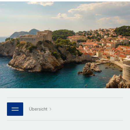
Globales Onboarding und Verwalten von
Gesamtbeschäftigungskosten
Anmelden
Freelancer:innen
Nederlands
WACHSTUMSPHASE
Honorarzahlungen berechnen
PEO
Français
Informationen zu möglichen Währungen und
Startups
Auslagern von komplexen HR-Aufgaben
Abwicklungsfristen für globale Freelancer:innen
Agile HR- und Payroll-Lösungen für wachsende
Deutsch
Unternehmen
INFRASTRUKTUR
LERNEN MIT REMOTE
Mittelstand
Español
Remote Embedded
Maßgeschneiderte HR-Lösungen, um Teams zu
Forschung und Leitfäden
Nahtlose Integration der HR in bestehende Abläufe
vergrößern
Italiano
Fallstudien
Plattform
Enterprise
Português (Portugal)
Integrierte HR-Kernfunktionen für dein Team
HR-Glossar
Globale HR für Konzerne und Großunternehmen
Verknüpfen
Neu
日本語
Checklisten und Vorlagen
Verknüpfung beliebiger KI-Tools mit Remote über unser
PARTNER WERDEN
Bibliothek für Stellenbeschreibungen
한국어
MCP
Übersicht
Strategische Technologiepartner
Webinare
Integrationen
Flexible Einbettung von Global-HR-Funktionen in deine
中文（简体）
Plattform
Prozessoptimierung mit unverzichtbaren Business-