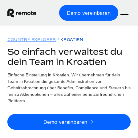
Demo vereinbaren
Startseite
COUNTRY EXPLORER
KROATIEN
Produkte
So einfach verwaltest du
dein Team in Kroatien
Lösungen
WELTWEITE BESCHÄFTIGUNG
Globale Payroll
Einfache Einstellung in Kroatien. Wir übernehmen für dein
Ressourcen
WELTWEITE ABDECKUNG
Einfache, rechtssicher Payroll
Team in Kroatien die gesamte Administration von
Country Explorer
Gehaltsabrechnung über Benefits, Compliance und Steuern bis
Preise
TOOLS UND RECHNER
Employer of Record
hin zu Aktienoptionen – alles auf einer benutzerfreundlichen
Länderspezifische Unterstützung bei der Einstellung
Weltweites Wachstum ohne Kosten für Niederlassungen
Plattform.
Scheinselbstständigkeitsrisiko berechnen
Explorer für US-Bundesstaaten
Länderspezifische Einschätzung des
Contractor of Record
Einfache Einstellung in allen US-Bundesstaaten
Scheinselbstständigkeitsrisikos
Deutsch
Rechtssichere, weltweite Arbeit mit Freelancer:innen
Demo vereinbaren
Remote im Vergleich
Personalkostenrechner
Contractor Management
English
Vergleiche mit unseren Mitbewerbern
Länderspezifische Berechnung der