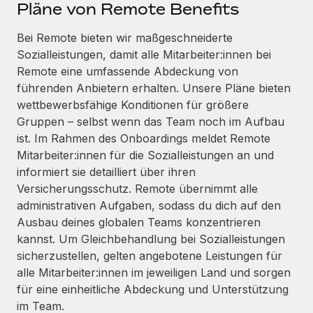
Events
Pläne von Remote Benefits
Tools
Partner werden
Newsroom
Bei Remote bieten wir maßgeschneiderte
Entdecke die Möglichkeiten einer Partnerschaft
Sozialleistungen, damit alle Mitarbeiter:innen bei
DIENSTLEISTUNGEN
Informationen zu Gehältern und Qualifikationen
Remote Build
Demnächst verfügbar
Remote eine umfassende Abdeckung von
Frag unsere Expert:innen
Beratung zu Integrationen und KI-Automatisierung
führenden Anbietern erhalten. Unsere Pläne bieten
Insights Center
Hilfe von Expert:innen für globale HR & Compliance
wettbewerbsfähige Konditionen für größere
Hol dir Unterstützung
Gruppen – selbst wenn das Team noch im Aufbau
Background-Checks
FALLSTUDIEN
ist. Im Rahmen des Onboardings meldet Remote
Einfacheres Bewerber:innen-Screening
Alle Ressourcen anzeigen
Mitarbeiter:innen für die Sozialleistungen an und
So hat der KI-Vorreiter Weaviate sein Team mit
informiert sie detailliert über ihren
Remote um 120 % vergrößert
Compliance Watchtower
Versicherungsschutz. Remote übernimmt alle
Lückenlose Compliance
BLOG
Weaviate auf einen Blick Weaviate entwickelt KI-basierte
administrativen Aufgaben, sodass du dich auf den
Open-Source-Infrastrukturen. Das...
Globale Payroll
Ausbau deines globalen Teams konzentrieren
Geräteverwaltung
kannst. Um Gleichbehandlung bei Sozialleistungen
Globale Bereitstellung und Verfolgung von IT-
Mehr erfahren
EOR und PEO
sicherzustellen, gelten angebotene Leistungen für
Geräten
alle Mitarbeiter:innen im jeweiligen Land und sorgen
Contractor Management
Gründung von Niederlassungen
für eine einheitliche Abdeckung und Unterstützung
Strategische Partnerschaft zwischen
Steuern
im Team.
Schnelle, rechtssichere Gründung von
Reverse Tech und Remote für Contractor