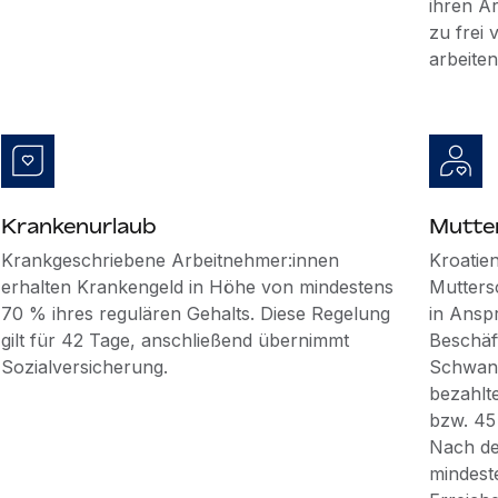
ihren A
zu frei
arbeiten
Krankenurlaub
Mutte
Krankgeschriebene Arbeitnehmer:innen
Kroatien
erhalten Krankengeld in Höhe von mindestens
Muttersc
70 % ihres regulären Gehalts. Diese Regelung
in Ansp
gilt für 42 Tage, anschließend übernimmt
Beschäf
Sozialversicherung.
Schwang
bezahlt
bzw. 45
Nach de
mindest