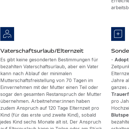
Erreich
arbeitsb
Vaterschaftsurlaub/Elternzeit
Sonde
Es gibt keine gesonderten Bestimmungen für
-
Adopt
bezahlten Vaterschaftsurlaub, aber ein Vater
Zeitpun
kann nach Ablauf der minimalen
Elternz
Mutterschaftsfreistellung von 70 Tagen im
Jahre al
Einvernehmen mit der Mutter einen Teil oder
ganzes 
sogar den gesamten Restanspruch der Mutter
Trauerf
übernehmen. Arbeitnehmer:innen haben
pro Jah
zudem Anspruch auf 120 Tage Elternzeit pro
Hochzei
Kind (für das erste und zweite Kind), sobald
Blutspe
jedes Kind sechs Monate alt ist. Der Anspruch
bezahlt
auf Elternurlaub kann in Teilen oder am Stück
erhalten