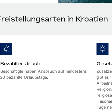
reistellungsarten in Kroatien
Bezahlter Urlaub
Gesetz
Beschäftigte haben Anspruch auf mindestens
Zusätzl
20 bezahlte Urlaubstage.
gibt es 
Arbeitn
Religio
religiö
Haschana
Tage ne