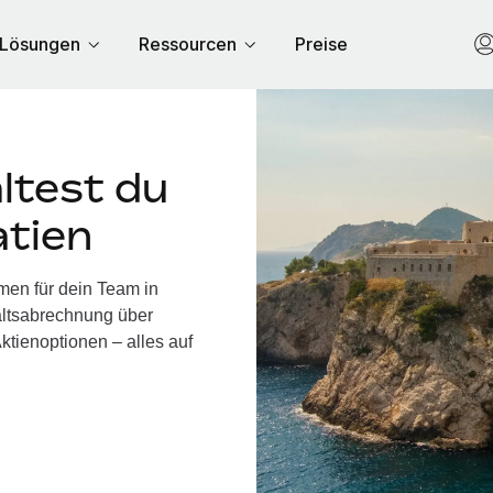
Lösungen
Ressourcen
Preise
ltest du
atien
men für dein Team in
altsabrechnung über
ktienoptionen – alles auf