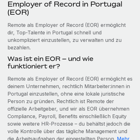
Events
Employer of Record in Portugal
Tools
Partner werden
(EOR)
Newsroom
Entdecke die Möglichkeiten einer Partnerschaft
Remote als Employer of Record (EOR) ermöglicht
DIENSTLEISTUNGEN
Informationen zu Gehältern und Qualifikationen
Remote Build
Demnächst verfügbar
dir, Top-Talente in Portugal schnell und
Frag unsere Expert:innen
Beratung zu Integrationen und KI-Automatisierung
unkompliziert einzustellen, zu verwalten und zu
Insights Center
Hilfe von Expert:innen für globale HR & Compliance
bezahlen.
Hol dir Unterstützung
Was ist ein EOR – und wie
Background-Checks
FALLSTUDIEN
funktioniert er?
Einfacheres Bewerber:innen-Screening
Alle Ressourcen anzeigen
So hat der KI-Vorreiter Weaviate sein Team mit
Remote als Employer of Record (EOR) ermöglicht es
Remote um 120 % vergrößert
Compliance Watchtower
deinem Unternehmen, rechtlich Mitarbeiter:innen in
Lückenlose Compliance
BLOG
Weaviate auf einen Blick Weaviate entwickelt KI-basierte
Portugal einzustellen, ohne eine lokale juristische
Open-Source-Infrastrukturen. Das...
Globale Payroll
Geräteverwaltung
Person zu gründen. Rechtlich ist Remote der
Globale Bereitstellung und Verfolgung von IT-
offizielle Arbeitgeber, und wir als EOR übernehmen
Mehr erfahren
EOR und PEO
Geräten
Compliance, Payroll, Benefits einschließlich Equity
Contractor Management
sowie weitere HR‑Prozesse – du behältst jedoch die
Gründung von Niederlassungen
Strategische Partnerschaft zwischen
volle Kontrolle über das tägliche Management und
Steuern
Schnelle, rechtssichere Gründung von
Reverse Tech und Remote für Contractor
die Arbeitsaufgaben der eingestellten Person.
Mehr