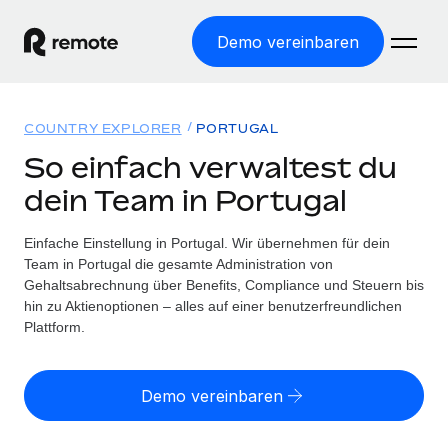
Demo vereinbaren
Startseite
COUNTRY EXPLORER
PORTUGAL
Produkte
So einfach verwaltest du
dein Team in Portugal
Lösungen
WELTWEITE BESCHÄFTIGUNG
Globale Payroll
Einfache Einstellung in Portugal. Wir übernehmen für dein
Ressourcen
WELTWEITE ABDECKUNG
Einfache, rechtssicher Payroll
Team in Portugal die gesamte Administration von
Country Explorer
Gehaltsabrechnung über Benefits, Compliance und Steuern bis
Preise
TOOLS UND RECHNER
Employer of Record
hin zu Aktienoptionen – alles auf einer benutzerfreundlichen
Länderspezifische Unterstützung bei der Einstellung
Weltweites Wachstum ohne Kosten für Niederlassungen
Plattform.
Scheinselbstständigkeitsrisiko berechnen
Explorer für US-Bundesstaaten
Länderspezifische Einschätzung des
Contractor of Record
Einfache Einstellung in allen US-Bundesstaaten
Scheinselbstständigkeitsrisikos
Deutsch
Rechtssichere, weltweite Arbeit mit Freelancer:innen
Demo vereinbaren
Remote im Vergleich
Personalkostenrechner
Contractor Management
English
Vergleiche mit unseren Mitbewerbern
Länderspezifische Berechnung der