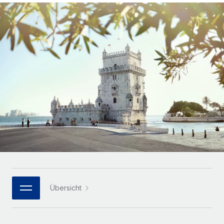
Globales Onboarding und Verwalten von
Gesamtbeschäftigungskosten
Anmelden
Freelancer:innen
Nederlands
WACHSTUMSPHASE
Honorarzahlungen berechnen
PEO
Français
Informationen zu möglichen Währungen und
Startups
Auslagern von komplexen HR-Aufgaben
Abwicklungsfristen für globale Freelancer:innen
Agile HR- und Payroll-Lösungen für wachsende
Deutsch
Unternehmen
INFRASTRUKTUR
LERNEN MIT REMOTE
Mittelstand
Español
Remote Embedded
Maßgeschneiderte HR-Lösungen, um Teams zu
Forschung und Leitfäden
Nahtlose Integration der HR in bestehende Abläufe
vergrößern
Italiano
Fallstudien
Plattform
Enterprise
Português (Portugal)
Integrierte HR-Kernfunktionen für dein Team
HR-Glossar
Globale HR für Konzerne und Großunternehmen
Verknüpfen
Neu
日本語
Checklisten und Vorlagen
Verknüpfung beliebiger KI-Tools mit Remote über unser
PARTNER WERDEN
Bibliothek für Stellenbeschreibungen
한국어
MCP
Übersicht
Strategische Technologiepartner
Webinare
Integrationen
Flexible Einbettung von Global-HR-Funktionen in deine
中文（简体）
Plattform
Prozessoptimierung mit unverzichtbaren Business-