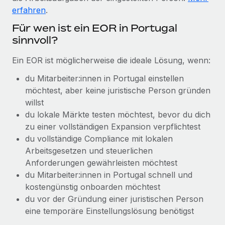
Management und Payroll
Niederlassungen
erfahren
.
Den Blog erkunden
Reverse Tech auf einen Blick Das Gesundheits- und
Für wen ist ein EOR in Portugal
Mobilität und Relocation
Wellness-Startup Reverse Tech hat das globale...
sinnvoll?
Mühelose Relocation von Mitarbeiter:innen
BLOG
Mehr erfahren
Ein EOR ist möglicherweise die ideale Lösung, wenn:
Benefits
Neues zu Remote-Produkten: Integration mit
Mühelose Verwaltung von Benefits
du Mitarbeiter:innen in Portugal einstellen
Gusto und Zero und Contractor Management
Plus
möchtest, aber keine juristische Person gründen
willst
Auch im neuen Jahr wollen wir bei Remote Unternehmen
du lokale Märkte testen möchtest, bevor du dich
aller Größen dabei unterstützen, die beste...
zu einer vollständigen Expansion verpflichtest
Mehr erfahren
du vollständige Compliance mit lokalen
Arbeitsgesetzen und steuerlichen
Anforderungen gewährleisten möchtest
Wie Phiture 55 Mitarbeiter:innen in 19 Ländern
du Mitarbeiter:innen in Portugal schnell und
mit Remote verwaltet
kostengünstig onboarden möchtest
du vor der Gründung einer juristischen Person
Phiture ist der unumstrittene Marktführer im Bereich der
eine temporäre Einstellungslösung benötigst
Wachstumsberatung für mobile Apps. Das...