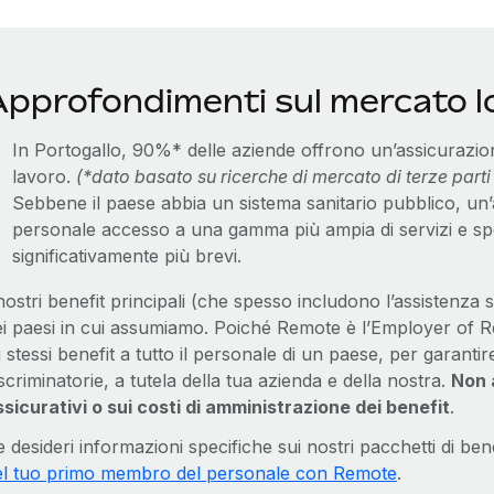
Approfondimenti sul mercato l
In Portogallo, 90%* delle aziende offrono un’assicurazione
lavoro.
(*dato basato su ricerche di mercato di terze parti 
Sebbene il paese abbia un sistema sanitario pubblico, un’a
personale accesso a una gamma più ampia di servizi e speci
significativamente più brevi.
nostri benefit principali (che spesso includono l’assistenza s
ei paesi in cui assumiamo. Poiché Remote è l’Employer of R
i stessi benefit a tutto il personale di un paese, per garant
scriminatorie, a tutela della tua azienda e della nostra.
Non 
ssicurativi o sui costi di amministrazione dei benefit
.
 desideri informazioni specifiche sui nostri pacchetti di ben
el tuo primo membro del personale con Remote
.