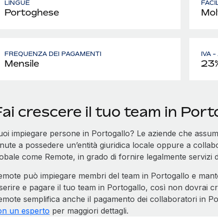
LINGUE
FACI
Portoghese
Mol
FREQUENZA DEI PAGAMENTI
IVA 
Mensile
23
ai crescere il tuo team in Por
uoi impiegare persone in Portogallo? Le aziende che assu
enute a possedere un’entità giuridica locale oppure a colla
lobale come Remote, in grado di fornire legalmente servizi 
emote può impiegare membri del team in Portogallo e man
serire e pagare il tuo team in Portogallo, così non dovrai cr
mote semplifica anche il pagamento dei collaboratori in Port
on un esperto
per maggiori dettagli.