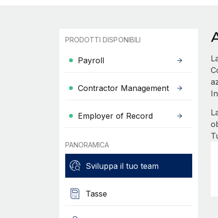
PRODOTTI DISPONIBILI
L
Payroll
Co
a
Contractor Management
In
L
Employer of Record
ob
T
PANORAMICA
Sviluppa il tuo team
Tasse