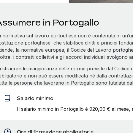
Assumere in Portogallo
a normativa sul lavoro portoghese non è contenuta in un’unic
stituzione portoghese, che stabilisce diritti e principi fondam
ziende, la normativa europea, il Codice del Lavoro portoghe
oltre, i contratti collettivi e gli accordi individuali svolgono 
a stragrande maggioranza delle norme previste dal Codice d
bligatorio e non può essere modificata né dalla contrattazion
utte le persone che lavorano in Portogallo sono tutelate da
Salario minimo
Il salario minimo in Portogallo è 920,00 € al mese, 
Ore di formazione obbligatorie