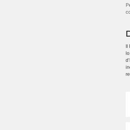
Pe
co
D
Il
lo
d’
in
re