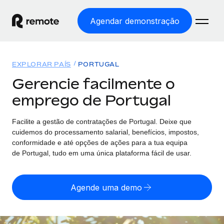
Agendar demonstração
Início
EXPLORAR PAÍS
PORTUGAL
Produtos
Gerencie facilmente o
emprego de Portugal
Soluções
EMPREGO GLOBAL
Processamento Salarial
Facilite a gestão de contratações
de
Portugal. Deixe que
Preçário
COBERTURA GLOBAL
Processamento salarial fácil e em conformidade
cuidemos do processamento salarial, benefícios, impostos,
Explorador de países
conformidade e até opções de ações para a tua equipa
Employer of Record
de
Portugal, tudo em uma única plataforma fácil de usar.
Encontra apoio para emprego global por país
Expanda globalmente sem custos de constituição de
Português (Portugal)
Comparar a Remote
entidades
Agende uma demo
Veja como nos comparamos com os outros
English
Contractor Management
Integra e gere trabalhadores independentes
Início de sessão
Nederlands
TORNE-SE NOSSO PARCEIRO
globalmente