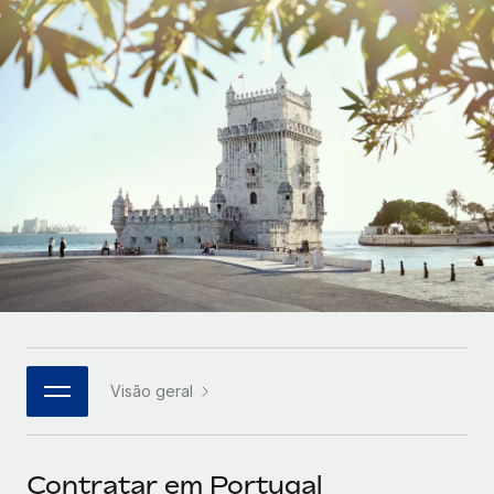
Parceiros tecnológicos estratégicos
Français
Integre os RH globais na sua plataforma de forma
SERVICES
flexível
Deutsch
Perguntar a um especialista
Obtenha apoio especializado em RH e
Español
CASE STUDIES
conformidade globais
Italiano
Português (Portugal)
日本語
한국어
Visão geral
中文（简体）
Contratar em Portugal