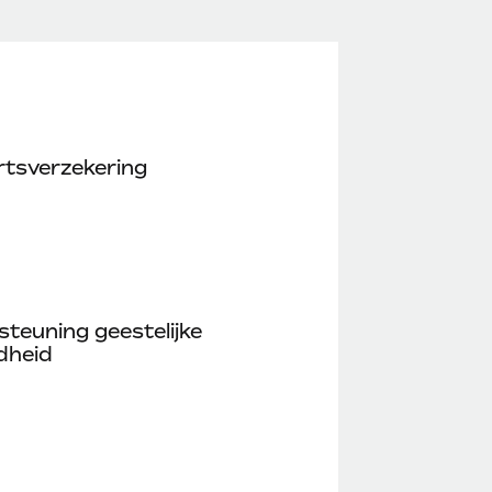
rtsverzekering
teuning geestelijke
dheid