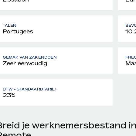
TALEN
BEV
Portugees
10.
GEMAK VAN ZAKENDOEN
FREQ
Zeer eenvoudig
Maa
BTW - STANDAARDTARIEF
23%
Breid je werknemersbestand in
Remote