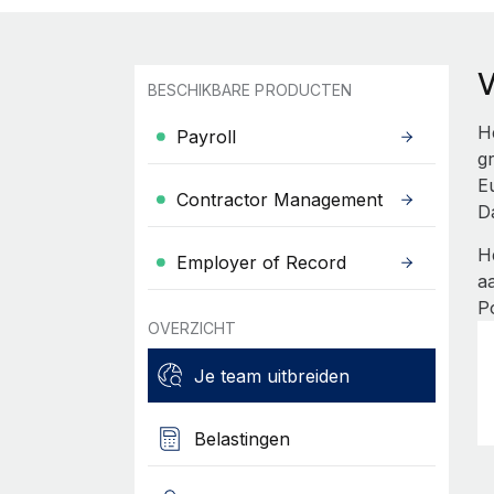
BESCHIKBARE PRODUCTEN
H
Payroll
g
E
Contractor Management
D
H
Employer of Record
a
P
OVERZICHT
Je team uitbreiden
Belastingen