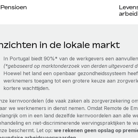
Pensioen
Leven
arbeid
nzichten in de lokale markt
In Portugal biedt 90%* van de werkgevers een aanvulle
(*gebaseerd op marktonderzoek van derden uitgevoerd d
Hoewel het land een openbaar gezondheidssysteem heeft
werknemers toegang tot een grotere keuze aan zorgverlen
kortere wachttijden.
nze kernvoordelen (die vaak zaken als zorgverzekering omva
aar we werknemers in dienst nemen. Omdat Remote de Empl
elangrijk om in een land dezelfde kernvoordelen aan alle w
ehandeling en niet-discriminerende wervingspraktijken te w
nze beschermt. Let op:
we rekenen geen opslag op premie
ecundaire arbeidsvoorwaarden
.