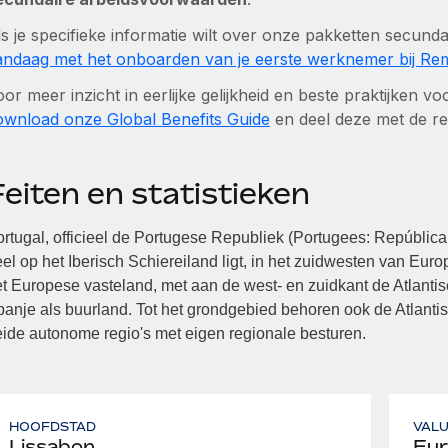
ls je specifieke informatie wilt over onze pakketten secun
andaag met het onboarden van je eerste werknemer bij Re
oor meer inzicht in eerlijke gelijkheid en beste praktijken
ownload onze Global Benefits Guide
en deel deze met de re
eiten en statistieken
rtugal, officieel de Portugese Republiek (Portugees: República 
el op het Iberisch Schiereiland ligt, in het zuidwesten van Euro
t Europese vasteland, met aan de west- en zuidkant de Atlanti
anje als buurland. Tot het grondgebied behoren ook de Atlant
ide autonome regio's met eigen regionale besturen.
HOOFDSTAD
VAL
Lissabon
Eur