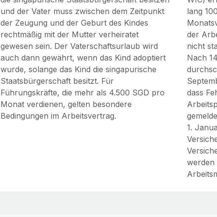
und der Vater muss zwischen dem Zeitpunkt
lang 10
der Zeugung und der Geburt des Kindes
Monatsv
rechtmäßig mit der Mutter verheiratet
der Arbe
gewesen sein. Der Vaterschaftsurlaub wird
nicht s
auch dann gewährt, wenn das Kind adoptiert
Nach 14
wurde, solange das Kind die singapurische
durchsch
Staatsbürgerschaft besitzt. Für
Septemb
Führungskräfte, die mehr als 4.500 SGD pro
dass Fe
Monat verdienen, gelten besondere
Arbeitsp
Bedingungen im Arbeitsvertrag.
gemeld
1. Janu
Versiche
Versich
werden 
Arbeitsm