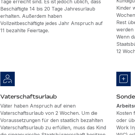
Kündigu
Tage erreicht sind. Es ist jedoch üblich, dass
Kinder 
Beschäftigte 14 bis 20 Tage Jahresurlaub
Wochen 
erhalten. Außerdem haben
Rest üb
Vollzeitbeschäftigte jedes Jahr Anspruch auf
werden 
11 bezahlte Feiertage.
Wenn da
Staatsbü
12 Woch
Vaterschaftsurlaub
Sonde
Väter haben Anspruch auf einen
Arbeits
Vaterschaftsurlaub von 2 Wochen. Um die
Kosten f
Voraussetzungen für den staatlich bezahlten
oder üb
Vaterschaftsurlaub zu erfüllen, muss das Kind
Work In
die singapurische Staatsbürgerschaft besitzen
WIC) er