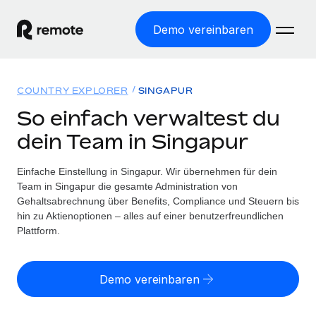
Demo vereinbaren
Startseite
COUNTRY EXPLORER
SINGAPUR
Produkte
So einfach verwaltest du
dein Team in Singapur
Lösungen
WELTWEITE BESCHÄFTIGUNG
Globale Payroll
Einfache Einstellung in Singapur. Wir übernehmen für dein
Ressourcen
WELTWEITE ABDECKUNG
Einfache, rechtssicher Payroll
Team in Singapur die gesamte Administration von
Country Explorer
Gehaltsabrechnung über Benefits, Compliance und Steuern bis
Preise
TOOLS UND RECHNER
Employer of Record
hin zu Aktienoptionen – alles auf einer benutzerfreundlichen
Länderspezifische Unterstützung bei der Einstellung
Weltweites Wachstum ohne Kosten für Niederlassungen
Plattform.
Scheinselbstständigkeitsrisiko berechnen
Explorer für US-Bundesstaaten
Länderspezifische Einschätzung des
Contractor of Record
Einfache Einstellung in allen US-Bundesstaaten
Scheinselbstständigkeitsrisikos
Deutsch
Rechtssichere, weltweite Arbeit mit Freelancer:innen
Demo vereinbaren
Remote im Vergleich
Personalkostenrechner
Contractor Management
English
Vergleiche mit unseren Mitbewerbern
Länderspezifische Berechnung der