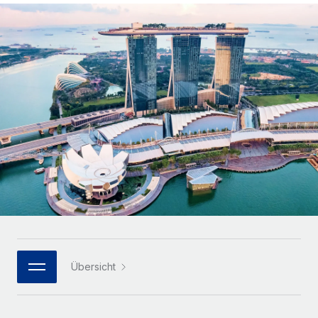
Globales Onboarding und Verwalten von
Gesamtbeschäftigungskosten
Anmelden
Freelancer:innen
Nederlands
WACHSTUMSPHASE
Honorarzahlungen berechnen
PEO
Français
Informationen zu möglichen Währungen und
Startups
Auslagern von komplexen HR-Aufgaben
Abwicklungsfristen für globale Freelancer:innen
Agile HR- und Payroll-Lösungen für wachsende
Deutsch
Unternehmen
INFRASTRUKTUR
LERNEN MIT REMOTE
Mittelstand
Español
Remote Embedded
Maßgeschneiderte HR-Lösungen, um Teams zu
Forschung und Leitfäden
Nahtlose Integration der HR in bestehende Abläufe
vergrößern
Italiano
Fallstudien
Plattform
Enterprise
Português (Portugal)
Integrierte HR-Kernfunktionen für dein Team
HR-Glossar
Globale HR für Konzerne und Großunternehmen
Verknüpfen
Neu
日本語
Checklisten und Vorlagen
Verknüpfung beliebiger KI-Tools mit Remote über unser
PARTNER WERDEN
Bibliothek für Stellenbeschreibungen
한국어
MCP
Übersicht
Strategische Technologiepartner
Webinare
Integrationen
Flexible Einbettung von Global-HR-Funktionen in deine
中文（简体）
Plattform
Prozessoptimierung mit unverzichtbaren Business-